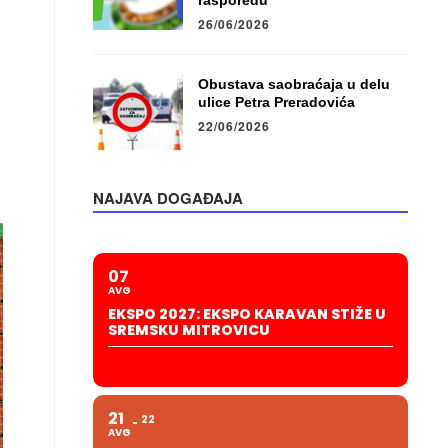
rasporedu
26/06/2026
Obustava saobraćaja u delu
ulice Petra Preradovića
22/06/2026
NAJAVA DOGAĐAJA
07
AVG
EKSPO 2027: EKSPO KARAVAN STIŽE U
SREMSKU MITROVICU
21
22
AVG