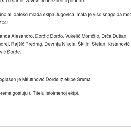
i su u samoj završnici obezbedili pobedu.
dno ali daleko mlađa ekipa Jugovića imala je više snage da me
31:27
nda Alesandro, Đorđić Đorđo, Vukelić Momčilo, Drča Dušan,
rej, Rajšić Predrag, Devrnja Nikola, Škiljni Stefan, Krstanović
ović Đorđe.
oglašen je Milutinović Đorđe iz ekipe Srema
ema gostuju u Titelu istoimenoj ekipi.
l
hare