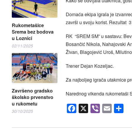
Kako se odvijala utakmica, gost
Domaća ekipa igrala je izvanre
završi u svoju korist. Rezultat 
Rukometašice
Srema bez bodova
RK “SREM SM” u sastavu: Beva
u Loznici
Bosančić Nikola, Nahajovski And
02/11/2025
Živan, Blagojević Uroš, Milutin
Trener Dejan Kozeljac.
Za najboljeg igrača utakmice pr
Završeno gradsko
Narednog vikenda rukometaši Sr
školsko prvenstvo
u rukometu
Facebook
X
Viber
Emai
S
30/10/2025