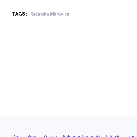
TAGS:
Sremska Mitrovica
Vesti
Sport
Kultura
Kalendar Događaja
Intervjui
Izbor