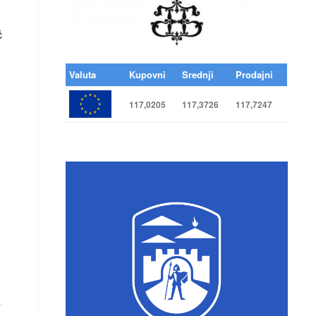
č
Valuta
Kupovni
Srednji
Prodajni
117,0205
117,3726
117,7247