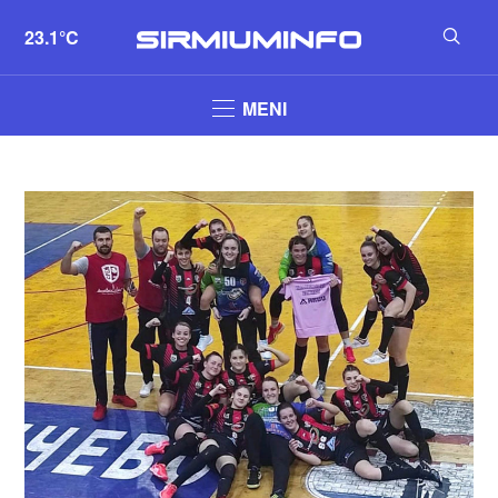
23.1°C
MENI