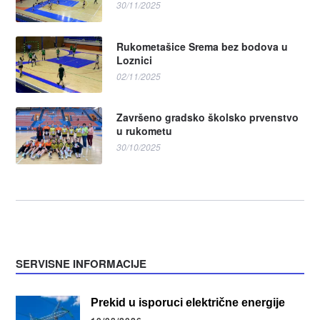
30/11/2025
Rukometašice Srema bez bodova u
Loznici
02/11/2025
Završeno gradsko školsko prvenstvo
u rukometu
30/10/2025
SERVISNE INFORMACIJE
Prekid u isporuci električne energije