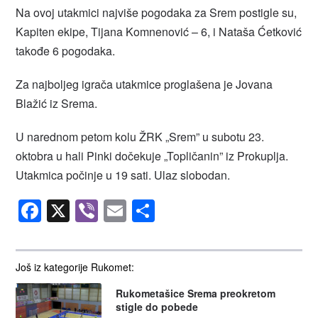
Na ovoj utakmici najviše pogodaka za Srem postigle su,
Kapiten ekipe, Tijana Komnenović – 6, i Nataša Ćetković
takođe 6 pogodaka.
Za najboljeg igrača utakmice proglašena je Jovana
Blažić iz Srema.
U narednom petom kolu ŽRK „Srem” u subotu 23.
oktobra u hali Pinki dočekuje „Topličanin” iz Prokuplja.
Utakmica počinje u 19 sati. Ulaz slobodan.
Facebook
X
Viber
Email
Share
Još iz kategorije Rukomet:
Rukometašice Srema preokretom
stigle do pobede