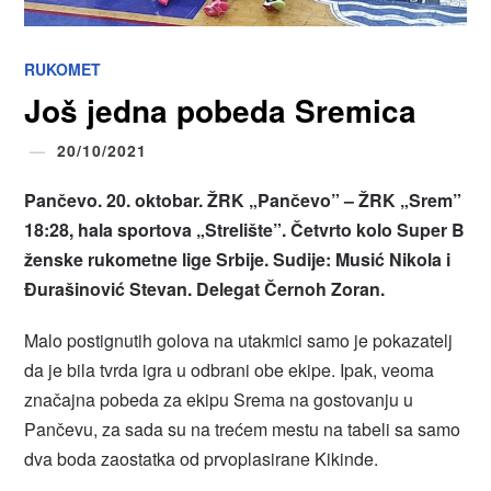
RUKOMET
Još jedna pobeda Sremica
20/10/2021
Pančevo. 20. oktobar. ŽRK „Pančevo” – ŽRK „Srem”
18:28, hala sportova „Strelište”. Četvrto kolo Super B
ženske rukometne lige Srbije. Sudije: Musić Nikola i
Đurašinović Stevan. Delegat Černoh Zoran.
Malo postignutih golova na utakmici samo je pokazatelj
da je bila tvrda igra u odbrani obe ekipe. Ipak, veoma
značajna pobeda za ekipu Srema na gostovanju u
Pančevu, za sada su na trećem mestu na tabeli sa samo
dva boda zaostatka od prvoplasirane Kikinde.