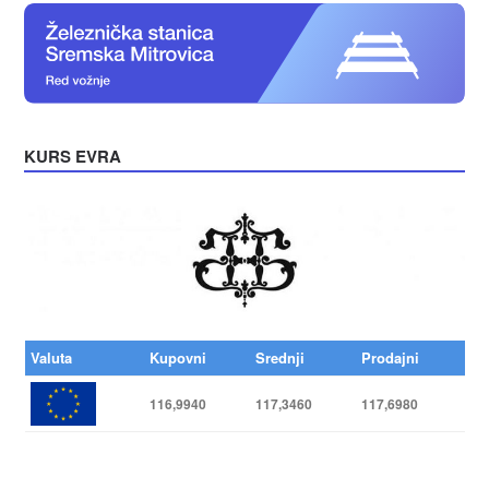
KURS EVRA
Valuta
Kupovni
Srednji
Prodajni
116,9940
117,3460
117,6980