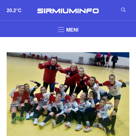
20.2°C
MENI