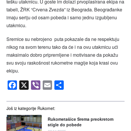
tešku utakmicu. U goste im dolazi prvoplasirana ekipa na
tabeli, ŽRK “Crvena Zvezda” iz Beograda. Beograđanke
imaju seriju od osam pobeda i samo jednu izgubljenu
utakmicu.
Sremice su nebrojeno puta pokazale da ne respektuju
nikog na svom terenu tako da će i na ovu utakmicu ući
maksimalo dobro pripremljene i motivisane da pokažu
svu svoju raskošnost rukometne magije koja krasi ovu
ekipu.
Facebook
X
Viber
Email
Share
Još iz kategorije Rukomet:
Rukometašice Srema preokretom
stigle do pobede