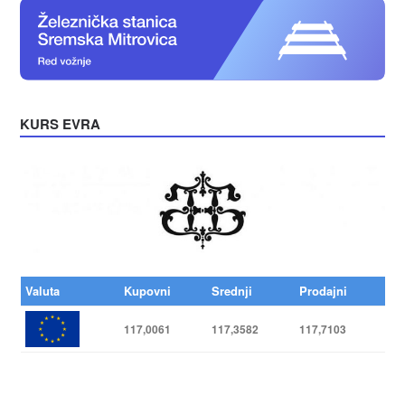
KURS EVRA
Valuta
Kupovni
Srednji
Prodajni
117,0061
117,3582
117,7103