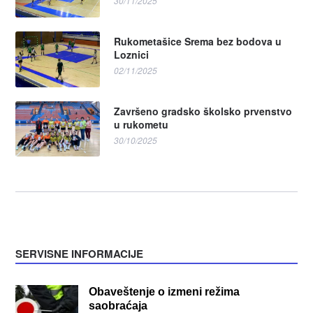
30/11/2025
Rukometašice Srema bez bodova u
Loznici
02/11/2025
Završeno gradsko školsko prvenstvo
u rukometu
30/10/2025
SERVISNE INFORMACIJE
Obaveštenje o izmeni režima
saobraćaja