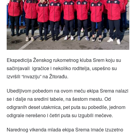
Ekspedicija Ženskog rukometnog kluba Srem koju su
sačinjavali igračice i nekoliko roditelja, uspešno su
izvršili “invaziju” na Žitorađu.
Ubedljivom pobedom na ovom meču ekipa Srema nalazi
se i dalje na sredini tabele, na šestom mestu. Od
odigranih deset utakmica, pet puta su pobedile, jednom
odigrale nerešeno i četiri puta su izgubili mečeve.
Narednog vikenda mlada ekipa Srema imaće izuzetno