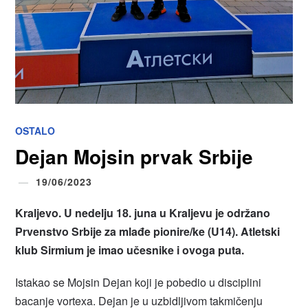
OSTALO
Dejan Mojsin prvak Srbije
19/06/2023
Kraljevo. U nedelju 18. juna u Kraljevu je održano
Prvenstvo Srbije za mlađe pionire/ke (U14). Atletski
klub Sirmium je imao učesnike i ovoga puta.
Istakao se Mojsin Dejan koji je pobedio u disciplini
bacanje vortexa. Dejan je u uzbidljivom takmičenju