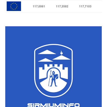
117,0061
117,3582
117,7103