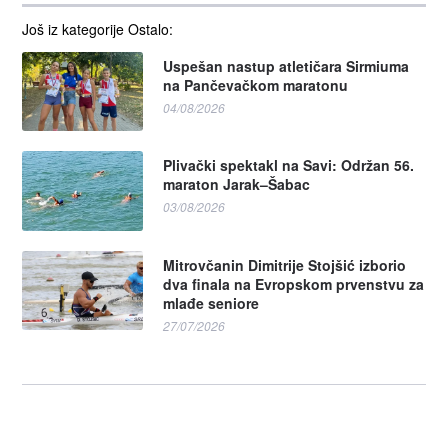
Još iz kategorije Ostalo:
Uspešan nastup atletičara Sirmiuma
na Pančevačkom maratonu
04/08/2026
Plivački spektakl na Savi: Održan 56.
maraton Jarak–Šabac
03/08/2026
Mitrovčanin Dimitrije Stojšić izborio
dva finala na Evropskom prvenstvu za
mlađe seniore
27/07/2026