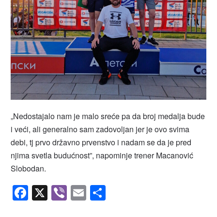
„Nedostajalo nam je malo sreće pa da broj medalja bude
i veći, ali generalno sam zadovoljan jer je ovo svima
debi, tj prvo državno prvenstvo i nadam se da je pred
njima svetla budućnost”, napominje trener Macanović
Slobodan.
Facebook
X
Viber
Email
Share