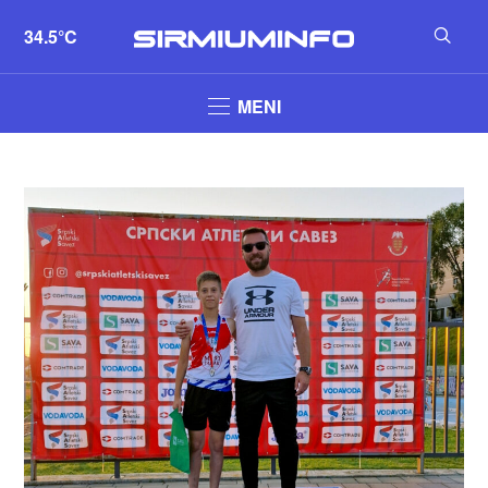
34.5°C
MENI