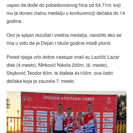
uspeo da dođe do pobedonosnog hica od 54.71m. koji
mu je doneo zlatnu medalju u konkurenciji dečaka do 14
godina.
Ovo je sjajan rezultat i vredna medalja, naročito ako se
ima u vidu da je Dejan i iduće godine mlađi pionir.
Pored njega vrlo dobre nastupe imali su Lazičić Lazar
disk (4.mesto), Mirković Nikola 200m. (6. mesto),
Stojković Teodor 60m. te štafeta 4x100m. ova četiri
dečaka koja je zauzela 7. mesto.