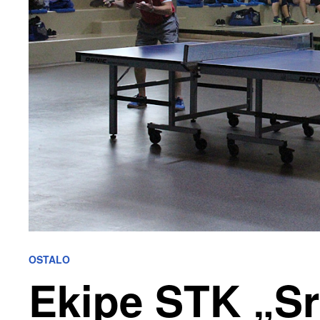
OSTALO
Ekipe STK „S