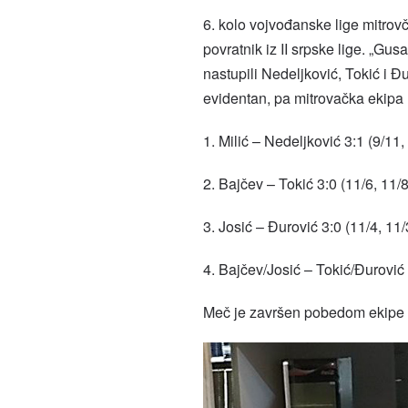
6. kolo vojvođanske lige mitrovč
povratnik iz II srpske lige. „Gus
nastupili Nedeljković, Tokić i Đ
evidentan, pa mitrovačka ekipa 
1. Milić – Nedeljković 3:1 (9/11, 
2. Bajčev – Tokić 3:0 (11/6, 11/8
3. Josić – Đurović 3:0 (11/4, 11/
4. Bajčev/Josić – Tokić/Đurović 
Meč je završen pobedom ekipe „