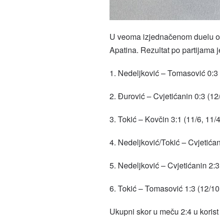
U veoma izjednačenom duelu ove 
Apatina. Rezultat po partijama j
1. Nedeljković – Tomasović 0:3 (
2. Đurović – Cvjetićanin 0:3 (12/
3. Tokić – Kovčin 3:1 (11/6, 11/4
4. Nedeljković/Tokić – Cvjetićani
5. Nedeljković – Cvjetićanin 2:3 
6. Tokić – Tomasović 1:3 (12/10,
Ukupni skor u meču 2:4 u korist 