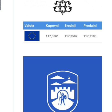
Valuta
Kupovni
Srednji
Prodajni
117,0061
117,3582
117,7103