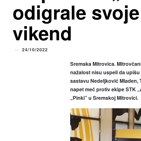
odigrale svoj
vikend
24/10/2022
Sremska Mitrovica. Mitrovčani 
nažalost nisu uspeli da upišu
sastavu Nedeljković Mladen, T
napet meč protiv ekipe STK „
„Pinki
”
u Sremskoj Mitrovici.