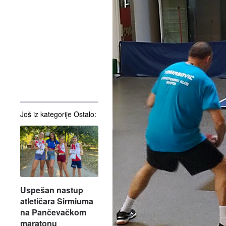
Još iz kategorije Ostalo:
Uspešan nastup
atletičara Sirmiuma
na Pančevačkom
maratonu