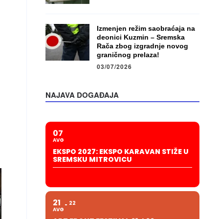
Izmenjen režim saobraćaja na
deonici Kuzmin – Sremska
Rača zbog izgradnje novog
graničnog prelaza!
03/07/2026
NAJAVA DOGAĐAJA
07
AVG
EKSPO 2027: EKSPO KARAVAN STIŽE U
SREMSKU MITROVICU
21
22
AVG