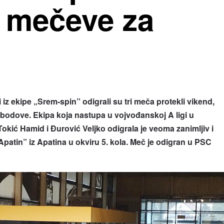
e mečeve za
iz ekipe „Srem-spin” odigrali su tri meča protekli vikend,
 bodove. Ekipa koja nastupa u vojvođanskoj A ligi u
okić Hamid i Đurović Veljko odigrala je veoma zanimljiv i
Apatin
”
iz Apatina u okviru 5. kola. Meč je odigran u PSC