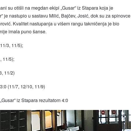
ani su otišli na megdan ekipi „Gusar” iz Stapara koja je
ar” je nastupio u sastavu Milić, Bajčev, Josić, dok su za spinovce
urović. Kvalitet nastupanja u višem rangu takmičenja je bio
nije imala puno šanse.
11/3, 11/5);
, 11/5);
3, 11/2)
3:0 (11/7, 12/10, 11/9)
Gusar” iz Stapara rezultatom 4:0