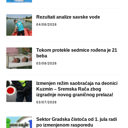
Rezultati analize savske vode
04/08/2026
Tokom protekle sedmice rođena je 21
beba
03/08/2026
Izmenjen režim saobraćaja na deonici
Kuzmin – Sremska Rača zbog
izgradnje novog graničnog prelaza!
03/07/2026
Sektor Gradska čistoća od 1. jula radi
po izmenjenom rasporedu