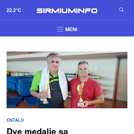
22.2°C
MENI
OSTALO
Dve medalje sa