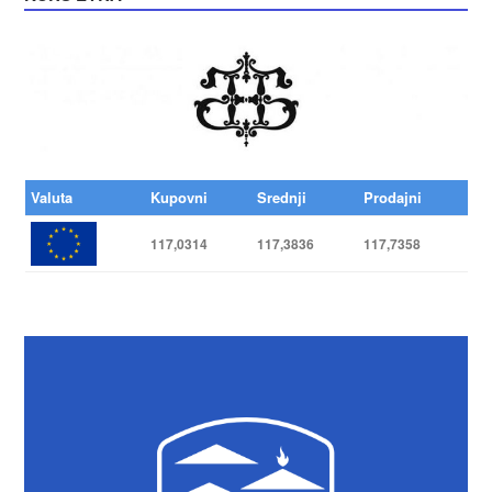
Valuta
Kupovni
Srednji
Prodajni
117,0314
117,3836
117,7358