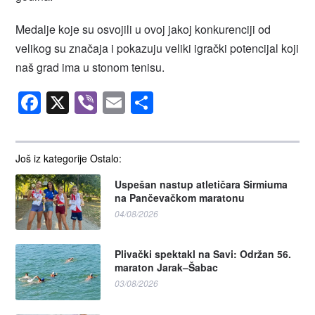
Medalje koje su osvojili u ovoj jakoj konkurenciji od
velikog su značaja i pokazuju veliki igrački potencijal koji
naš grad ima u stonom tenisu.
Facebook
X
Viber
Email
Share
Još iz kategorije Ostalo:
Uspešan nastup atletičara Sirmiuma
na Pančevačkom maratonu
04/08/2026
Plivački spektakl na Savi: Održan 56.
maraton Jarak–Šabac
03/08/2026