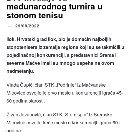
međunarodnog turnira u
stonom tenisu
29/08/2022
Ilok. Hrvatski grad Ilok, bio je domaćin najboljih
stonotenisera iz zemalja regiona koji su se takmičili u
pojedinačnoj konkurenciji, a predstavnici Srema i
severne Mačve imali su mnogo uspeha na ovom
nadmetanju.
Vlada Čupić, član STK „Podrinje” iz Mačvanske
Mitrovice osvojio je prvo mesto u konkurenciji igrača 45-
60 godina starosti.
Živan Jovanović, član STK „Srem spin” iz Sremske
Mitrovice osvojio treće mesto u konkurenciji igrača 60+
godina.