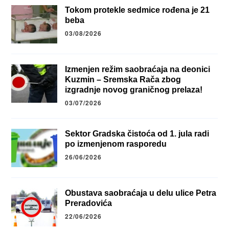
Tokom protekle sedmice rođena je 21
beba
03/08/2026
Izmenjen režim saobraćaja na deonici
Kuzmin – Sremska Rača zbog
izgradnje novog graničnog prelaza!
03/07/2026
Sektor Gradska čistoća od 1. jula radi
po izmenjenom rasporedu
26/06/2026
Obustava saobraćaja u delu ulice Petra
Preradovića
22/06/2026