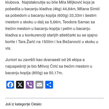
klubova. Najistaknutije su bile Mila Miljković koja je
pobedila u bacanju kladiva (4kg) 44,84m, Milana Simić
sa pobedom u bacanju koplja (600g) 33,33m i šestim
mestom u skoku u dalj sa 5,66m, Teodora Samac sa
trećim mestom u bacanju koplja i petim u bacanju
kladiva a u konkurenciji starijih atletičarki su se sjajno
borile i Tara Žarić na 1500m i Iva Bežanović u skoku u
vis.
Juniori su završili kao dvanaesti od 26 ekipa a
najuspešniji je bio Milivoj Ćirić sa trećim mestom u
bacanju koplja (800g) sa 50,17m.
Facebook
X
Viber
Email
Share
Još iz kategorije Ostalo: