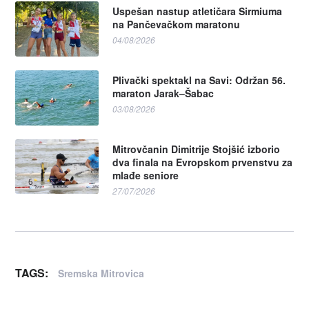
Uspešan nastup atletičara Sirmiuma
na Pančevačkom maratonu
04/08/2026
Plivački spektakl na Savi: Održan 56.
maraton Jarak–Šabac
03/08/2026
Mitrovčanin Dimitrije Stojšić izborio
dva finala na Evropskom prvenstvu za
mlađe seniore
27/07/2026
TAGS:
Sremska Mitrovica