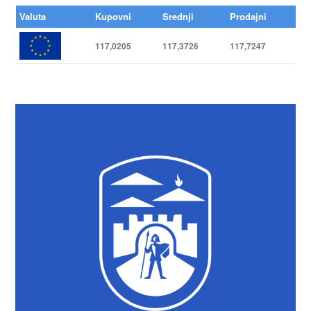
Valuta
Kupovni
Srednji
Prodajni
117,0205
117,3726
117,7247