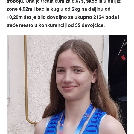
troboju. Ona je trčala 60m za 8,67s, skočila u dalj iz
zone 4,92m i bacila kuglu od 2kg na daljinu od
10,29m što je bilo dovoljno za ukupno 2124 boda i
treće mesto u konkurenciji od 32 devojčice.