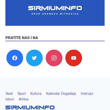
PRATITE NAS I NA
facebook
twitter
instagram
youtube
Vesti
Sport
Kultura
Kalendar Događaja
Intervjui
Izbori
Arhiva