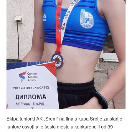
Ekipa juniorki AK „Srem” na finalu kupa Srbije za starije
juniore osvojila je šesto mesto u konkurenciji od 39