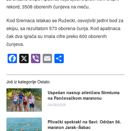
rekord, 3508 oborenih čunjeva na meču.
Kod Sremaca istakao se Ružecki, osvojivši jedini bod za
ekipu, sa rezultatom 573 oborena čunja. Kod apatinaca
čak dva igrača su imala cifre preko 600 oborenih
čunjeva.
Facebook
X
Viber
Email
Share
Još iz kategorije Ostalo:
Uspešan nastup atletičara Sirmiuma
na Pančevačkom maratonu
04/08/2026
Plivački spektakl na Savi: Održan 56.
maraton Jarak–Šabac