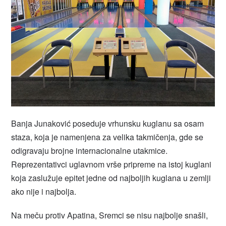
Banja Junaković poseduje vrhunsku kuglanu sa osam
staza, koja je namenjena za velika takmičenja, gde se
odigravaju brojne internacionalne utakmice.
Reprezentativci uglavnom vrše pripreme na istoj kuglani
koja zaslužuje epitet jedne od najboljih kuglana u zemlji
ako nije i najbolja.
Na meču protiv Apatina, Sremci se nisu najbolje snašli,