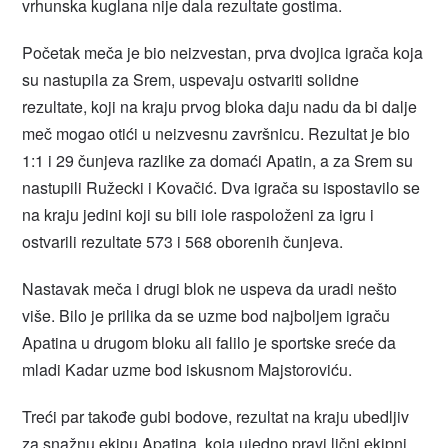
vrhunska kuglana nije dala rezultate gostima.
Početak meča je bio neizvestan, prva dvojica igrača koja
su nastupila za Srem, uspevaju ostvariti solidne
rezultate, koji na kraju prvog bloka daju nadu da bi dalje
meč mogao otići u neizvesnu završnicu. Rezultat je bio
1:1 i 29 čunjeva razlike za domaći Apatin, a za Srem su
nastupili Ružecki i Kovačić. Dva igrača su ispostavilo se
na kraju jedini koji su bili iole raspoloženi za igru i
ostvarili rezultate 573 i 568 oborenih čunjeva.
Nastavak meča i drugi blok ne uspeva da uradi nešto
više. Bilo je prilika da se uzme bod najboljem igraču
Apatina u drugom bloku ali falilo je sportske sreće da
mladi Kadar uzme bod iskusnom Majstoroviću.
Treći par takođe gubi bodove, rezultat na kraju ubedljiv
za snažnu ekipu Apatina, koja ujedno pravi lični ekipni