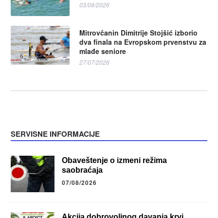
03/08/2026
Mitrovčanin Dimitrije Stojšić izborio
dva finala na Evropskom prvenstvu za
mlađe seniore
27/07/2026
SERVISNE INFORMACIJE
Obaveštenje o izmeni režima
saobraćaja
07/08/2026
Akcija dobrovoljnog davanja krvi