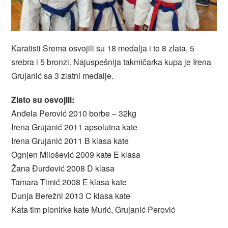
Karatisti Srema osvojili su 18 medalja i to 8 zlata, 5
srebra i 5 bronzi. Najuspešnija takmičarka kupa je Irena
Grujanić sa 3 zlatni medalje.
Zlato su osvojili:
Anđela Perović 2010 borbe – 32kg
Irena Grujanić 2011 apsolutna kate
Irena Grujanić 2011 B klasa kate
Ognjen Milošević 2009 kate E klasa
Žana Đurđević 2008 D klasa
Tamara Timić 2008 E klasa kate
Dunja Berežni 2013 C klasa kate
Kata tim pionirke kate Murić, Grujanić Perović