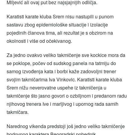
Miljević ali ovaj put bez najsjajnijih odličja.
Karatisti karate kluba Srem nisu nastupili u punom
sastavu zbog epidemiološke situacije i izolacije
pojedinih članova tima, ali rezultat je s obzirom na
okolnosti i više od očekivanog.
Za jedno ovakvo veliko takmičenje sve kockice mora da
se poklope, počev od sudskog panela na tatmiju do
samog izvođenja kata i borbi kaže zadovoljni trener
svojim takmičarima Iva Vinkovic. Karatisti karate kluba
Srem nižu neverovatne uspehe iz takmičenja u
takmičenje što jasno govori o ozbiljnom i predanom radu
njihovog trenera Ive i marljivog i upornog rada samih
takmičara.
Narednog vikenda predstoji još jedno veliko takmičenje
bodovnog karaktera Beogradski pobednik.