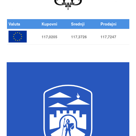
Valuta
Kupovni
Srednji
Prodajni
117,0205
117,3726
117,7247