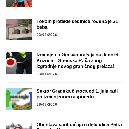
Tokom protekle sedmice rođena je 21
beba
03/08/2026
Izmenjen režim saobraćaja na deonici
Kuzmin – Sremska Rača zbog
izgradnje novog graničnog prelaza!
03/07/2026
Sektor Gradska čistoća od 1. jula radi
po izmenjenom rasporedu
26/06/2026
Obustava saobraćaja u delu ulice Petra