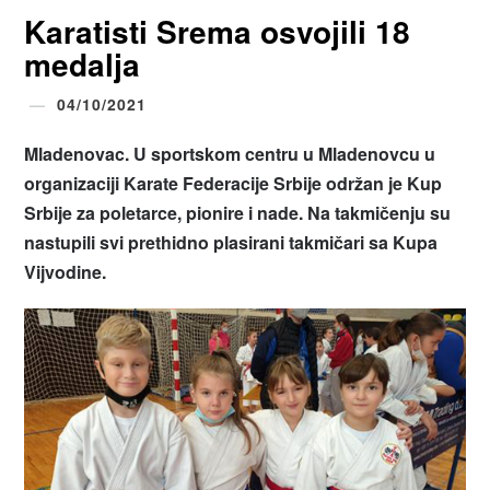
Karatisti Srema osvojili 18
medalja
04/10/2021
Mladenovac. U sportskom centru u Mladenovcu u
organizaciji Karate Federacije Srbije održan je Kup
Srbije za poletarce, pionire i nade. Na takmičenju su
nastupili svi prethidno plasirani takmičari sa Kupa
Vijvodine.