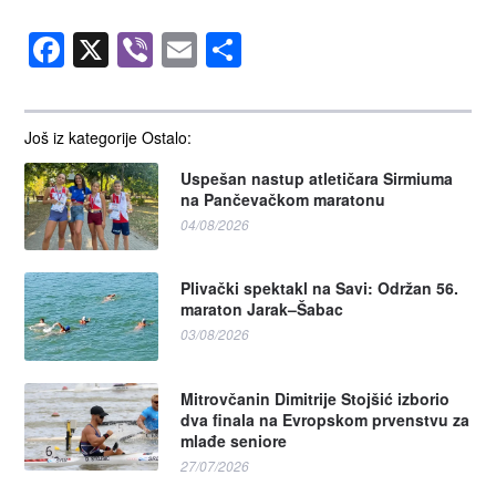
Facebook
X
Viber
Email
Share
Još iz kategorije Ostalo:
Uspešan nastup atletičara Sirmiuma
na Pančevačkom maratonu
04/08/2026
Plivački spektakl na Savi: Održan 56.
maraton Jarak–Šabac
03/08/2026
Mitrovčanin Dimitrije Stojšić izborio
dva finala na Evropskom prvenstvu za
mlađe seniore
27/07/2026