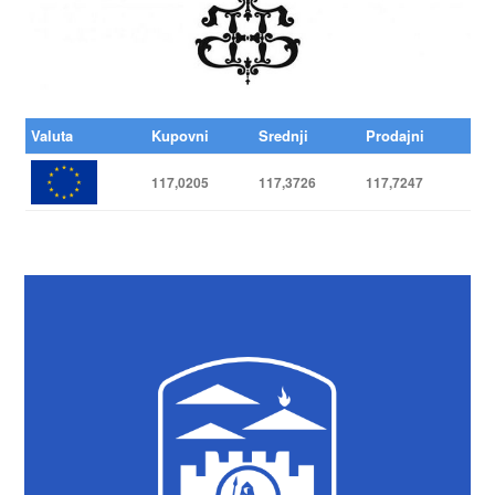
Valuta
Kupovni
Srednji
Prodajni
117,0205
117,3726
117,7247