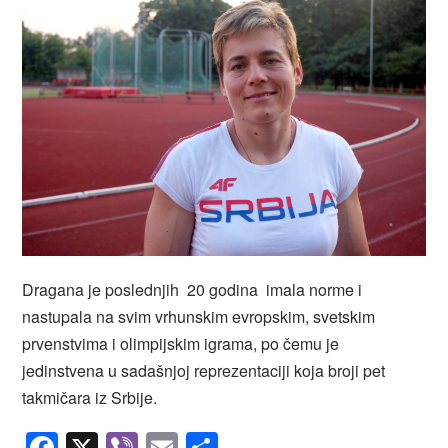
Dragana je poslednjih 20 godina imala norme i
nastupala na svim vrhunskim evropskim, svetskim
prvenstvima i olimpijskim igrama, po čemu je
jedinstvena u sadašnjoj reprezentaciji koja broji pet
takmičara iz Srbije.
Facebook
X
Viber
Email
Share