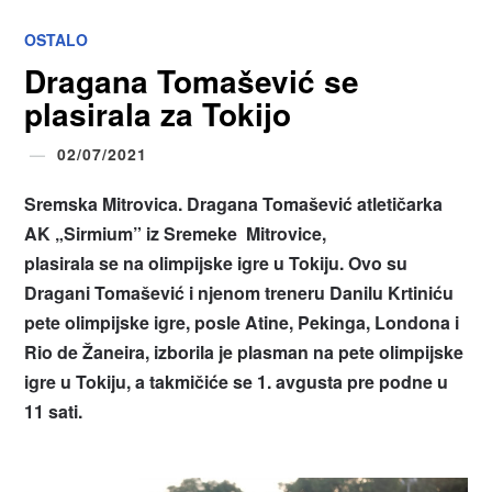
OSTALO
Dragana Tomašević se
plasirala za Tokijo
02/07/2021
Sremska Mitrovica. Dragana Tomašević atletičarka
AK „Sirmium” iz Sremeke Mitrovice,
plasirala se na olimpijske igre u Tokiju. Ovo su
Dragani Tomašević i njenom treneru Danilu Krtiniću
pete olimpijske igre, posle Atine, Pekinga, Londona i
Rio de Žaneira, izborila je plasman na pete olimpijske
igre u Tokiju, a takmičiće se 1. avgusta pre podne u
11 sati.