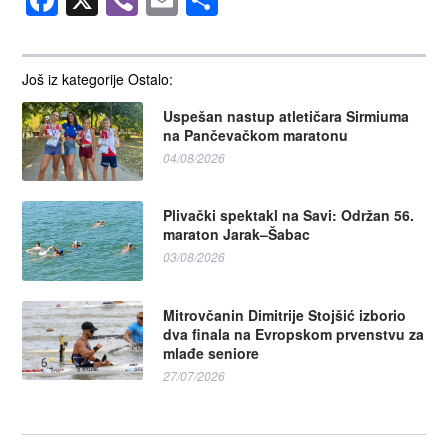
Još iz kategorije Ostalo:
Uspešan nastup atletičara Sirmiuma
na Pančevačkom maratonu
04/08/2026
Plivački spektakl na Savi: Održan 56.
maraton Jarak–Šabac
03/08/2026
Mitrovčanin Dimitrije Stojšić izborio
dva finala na Evropskom prvenstvu za
mlađe seniore
27/07/2026