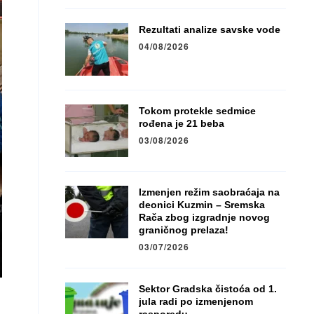
Rezultati analize savske vode
04/08/2026
Tokom protekle sedmice
rođena je 21 beba
03/08/2026
Izmenjen režim saobraćaja na
deonici Kuzmin – Sremska
Rača zbog izgradnje novog
graničnog prelaza!
03/07/2026
Sektor Gradska čistoća od 1.
jula radi po izmenjenom