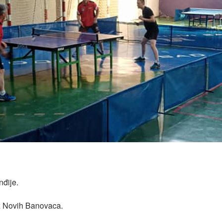
nđije.
iz Novih Banovaca.