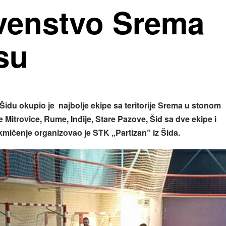
venstvo Srema
su
 Šidu okupio je najbolje ekipe sa teritorije Srema u stonom
e Mitrovice,
Rume,
Inđije,
Stare Pazove, Šid sa dve ekipe i
mičenje organizovao je STK „Partizan” iz Šida.