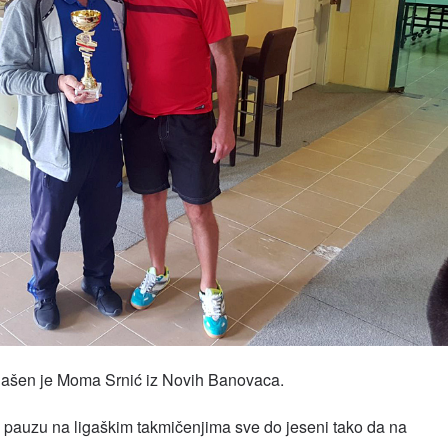
glašen je Moma Srnić iz Novih Banovaca.
 pauzu na ligaškim takmičenjima sve do jeseni tako da na