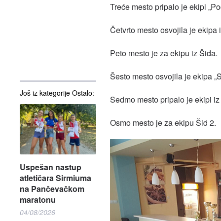
Treće mesto pripalo je ekipi „Po
Četvrto mesto osvojila je ekipa 
Peto mesto je za ekipu iz Šida.
Šesto mesto osvojila je ekipa „
Još iz kategorije Ostalo:
Sedmo mesto pripalo je ekipi i
Osmo mesto je za ekipu Šid 2.
Uspešan nastup
atletičara Sirmiuma
na Pančevačkom
maratonu
04/08/2026