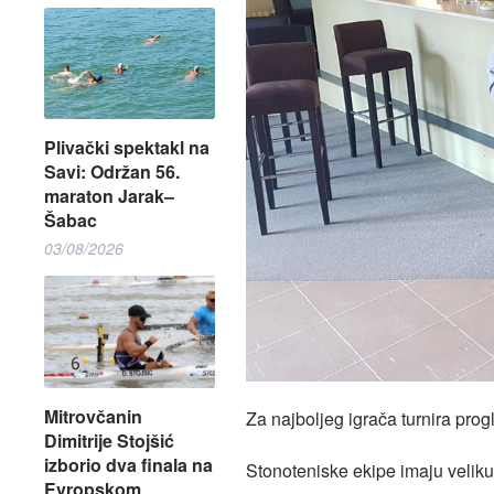
Plivački spektakl na
Savi: Održan 56.
maraton Jarak–
Šabac
03/08/2026
Mitrovčanin
Za najboljeg igrača turnira pro
Dimitrije Stojšić
izborio dva finala na
Stonoteniske ekipe imaju veliku
Evropskom