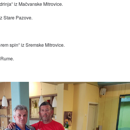
drinja” iz Mačvanske Mitrovice.
iz Stare Pazove.
Srem spin” iz Sremske Mitrovice.
z Rume.