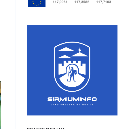
117,0061
117,3582
117,7103