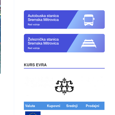
KURS EVRA
Valuta
Kupovni
Srednji
Prodajni