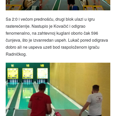
Sa 2:0 i većom prednošću, drugi blok ulazi u igru
rasterećenije. Nastupio je Kovačić i odigrao
fenomenalno, na zahtevnoj kuglani oborio čak 596
čunjeva, što je izvanredan uspeh. Lukač pored odigrava
dobro ali ne uspeva uzeti bod raspoloženom igraču
Radničkog.