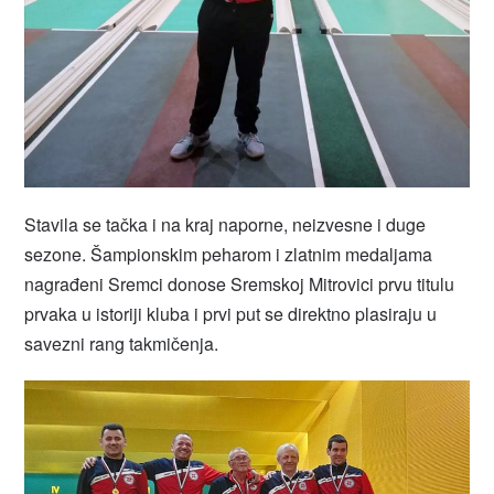
Stavila se tačka i na kraj naporne, neizvesne i duge
sezone. Šampionskim peharom i zlatnim medaljama
nagrađeni Sremci donose Sremskoj Mitrovici prvu titulu
prvaka u istoriji kluba i prvi put se direktno plasiraju u
savezni rang takmičenja.