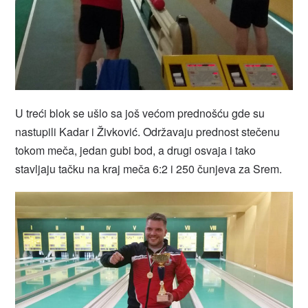
U treći blok se ušlo sa još većom prednošću gde su
nastupili Kadar i Živković. Održavaju prednost stečenu
tokom meča, jedan gubi bod, a drugi osvaja i tako
stavljaju tačku na kraj meča 6:2 i 250 čunjeva za Srem.