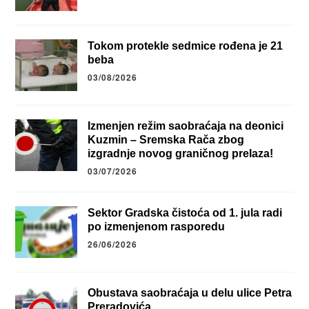
Tokom protekle sedmice rođena je 21
beba
03/08/2026
Izmenjen režim saobraćaja na deonici
Kuzmin – Sremska Rača zbog
izgradnje novog graničnog prelaza!
03/07/2026
Sektor Gradska čistoća od 1. jula radi
po izmenjenom rasporedu
26/06/2026
Obustava saobraćaja u delu ulice Petra
Preradovića