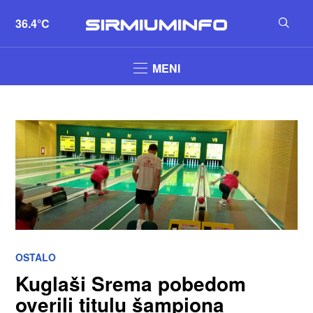
36.4°C
MENI
OSTALO
Kuglaši Srema pobedom
overili titulu šampiona