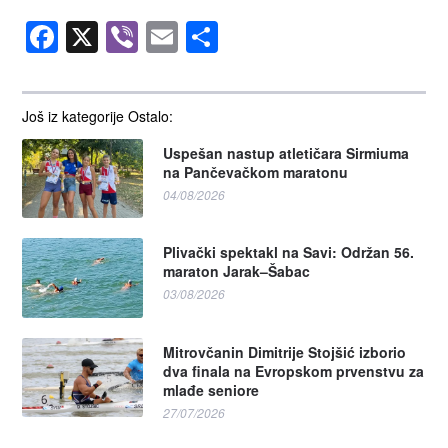
Facebook
X
Viber
Email
Share
Još iz kategorije Ostalo:
Uspešan nastup atletičara Sirmiuma
na Pančevačkom maratonu
04/08/2026
Plivački spektakl na Savi: Održan 56.
maraton Jarak–Šabac
03/08/2026
Mitrovčanin Dimitrije Stojšić izborio
dva finala na Evropskom prvenstvu za
mlađe seniore
27/07/2026