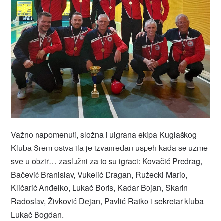
Važno napomenuti, složna i uigrana ekipa Kuglaškog
Kluba Srem ostvarila je izvanredan uspeh kada se uzme
sve u obzir… zaslužni za to su igraci: Kovačić Predrag,
Bačević Branislav, Vukelić Dragan, Ružecki Mario,
Kličarić Anđelko, Lukač Boris, Kadar Bojan, Škarin
Radoslav, Živković Dejan, Pavlić Ratko i sekretar kluba
Lukač Bogdan.