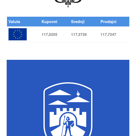
Valuta
Kupovni
Srednji
Prodajni
117,0205
117,3726
117,7247