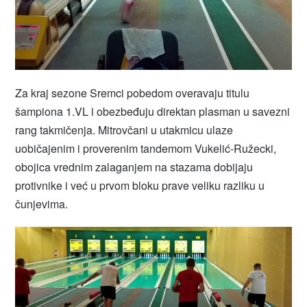
Za kraj sezone Sremci pobedom overavaju titulu
šampiona 1.VL i obezbeđuju direktan plasman u savezni
rang takmičenja. Mitrovčani u utakmicu ulaze
uobičajenim i proverenim tandemom Vukelić-Ružecki,
obojica vrednim zalaganjem na stazama dobijaju
protivnike i već u prvom bloku prave veliku razliku u
čunjevima.