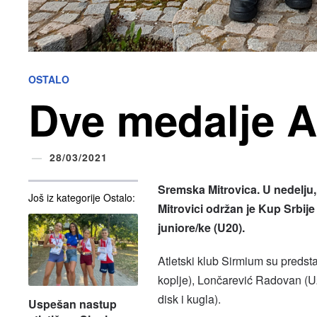
OSTALO
Dve medalje A
28/03/2021
Sremska Mitrovica. U nedelju
Još iz kategorije Ostalo:
Mitrovici održan je Kup Srbije 
juniore/ke (U20).
Atletski klub Sirmium su predst
koplje), Lončarević Radovan (U2
disk i kugla).
Uspešan nastup