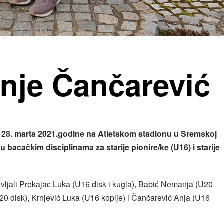
nje Čančarević
, 28. marta 2021.godine na Atletskom stadionu u Sremskoj
u bacačkim disciplinama za starije pionire/ke (U16) i starije
avljali Prekajac Luka (U16 disk i kugla), Babić Nemanja (U20
0 disk), Krnjević Luka (U16 koplje) i Čančarević Anja (U16