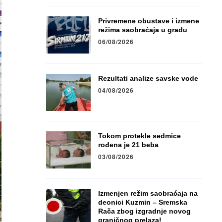
Privremene obustave i izmene
režima saobraćaja u gradu
06/08/2026
Rezultati analize savske vode
04/08/2026
Tokom protekle sedmice
rođena je 21 beba
03/08/2026
Izmenjen režim saobraćaja na
deonici Kuzmin – Sremska
Rača zbog izgradnje novog
graničnog prelaza!