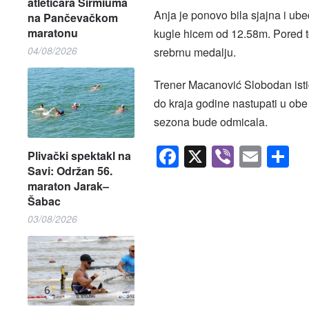
atletičara Sirmiuma
Anja je ponovo bila sjajna i ube
na Pančevačkom
maratonu
kugle hicem od 12.58m. Pored tog
04/08/2026
srebrnu medalju.
Trener Macanović Slobodan istič
do kraja godine nastupati u obe
sezona bude odmicala.
Facebook
X
Viber
Emai
S
Plivački spektakl na
Savi: Održan 56.
maraton Jarak–
Šabac
03/08/2026