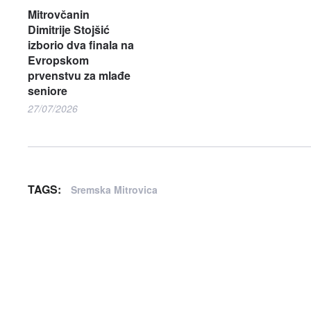
Mitrovčanin
Dimitrije Stojšić
izborio dva finala na
Evropskom
prvenstvu za mlađe
seniore
27/07/2026
TAGS:
Sremska Mitrovica