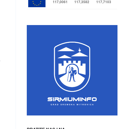
117,0061
117,3582
117,7103