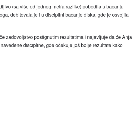
dljivo (sa više od jednog metra razlike) pobedila u bacanju
a, debitovala je i u disciplini bacanje diska, gde je osvojila
e zadovoljstvo postignutim rezultatima i najavljuje da će Anja
 navedene discipline, gde oćekuje još bolje rezultate kako
l
hare