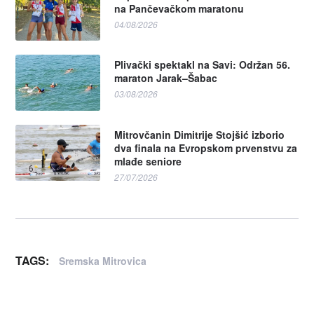
na Pančevačkom maratonu
04/08/2026
Plivački spektakl na Savi: Održan 56.
maraton Jarak–Šabac
03/08/2026
Mitrovčanin Dimitrije Stojšić izborio
dva finala na Evropskom prvenstvu za
mlađe seniore
27/07/2026
TAGS:
Sremska Mitrovica