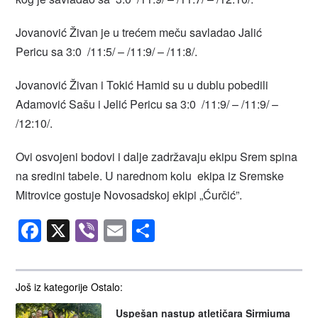
Jovanović Živan je u trećem meču savladao Jalić
Pericu sa 3:0 /11:5/ – /11:9/ – /11:8/.
Jovanović Živan i Tokić Hamid su u dublu pobedili
Adamović Sašu i Jelić Pericu sa 3:0 /11:9/ – /11:9/ –
/12:10/.
Ovi osvojeni bodovi i dalje zadržavaju ekipu Srem spina
na sredini tabele. U narednom kolu ekipa iz Sremske
Mitrovice gostuje Novosadskoj ekipi „Ćurčić”.
Facebook
X
Viber
Email
Share
Još iz kategorije Ostalo:
Uspešan nastup atletičara Sirmiuma