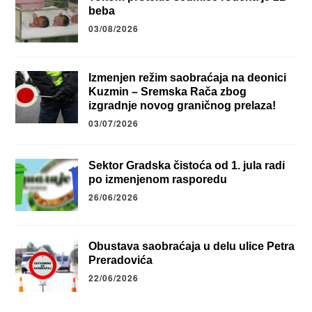
beba
03/08/2026
Izmenjen režim saobraćaja na deonici
Kuzmin – Sremska Rača zbog
izgradnje novog graničnog prelaza!
03/07/2026
Sektor Gradska čistoća od 1. jula radi
po izmenjenom rasporedu
26/06/2026
Obustava saobraćaja u delu ulice Petra
Preradovića
22/06/2026