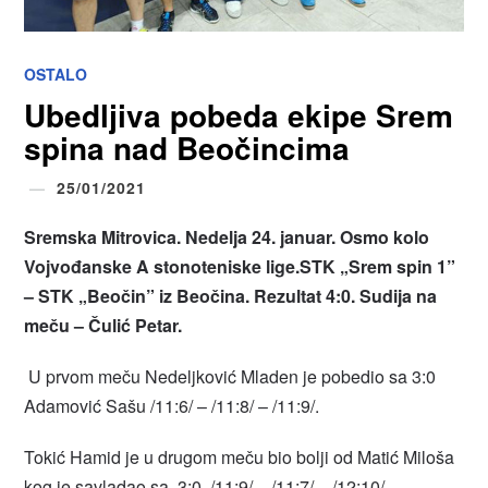
OSTALO
Ubedljiva pobeda ekipe Srem
spina nad Beočincima
25/01/2021
Sremska Mitrovica. Nedelja 24. januar. Osmo kolo
Vojvođanske A stonoteniske lige.STK „Srem spin 1”
– STK „Beočin” iz Beočina. Rezultat 4:0. Sudija na
meču – Čulić Petar.
U prvom meču Nedeljković Mladen je pobedio sa 3:0
Adamović Sašu /11:6/ – /11:8/ – /11:9/.
Tokić Hamid je u drugom meču bio bolji od Matić Miloša
kog je savladao sa 3:0 /11:9/ – /11:7/ – /12:10/.