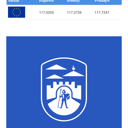
Valuta
Kupovni
Srednji
Prodajni
117,0205
117,3726
117,7247