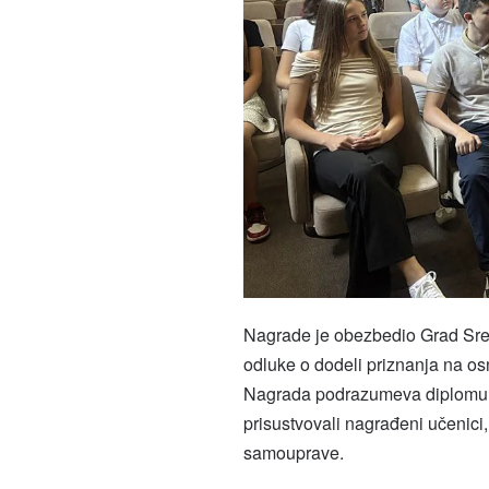
Nagrade je obezbedio Grad Sre
odluke o dodeli priznanja na os
Nagrada podrazumeva diplomu, p
prisustvovali nagrađeni učenici,
samouprave.