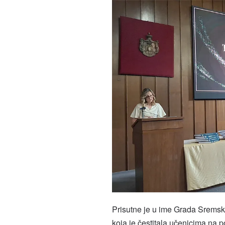
Prisutne je u ime Grada Sremsk
koja je čestitala učenicima na p