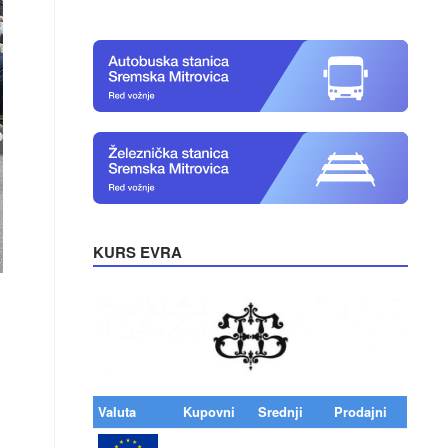
KURS EVRA
Valuta
Kupovni
Srednji
Prodajni