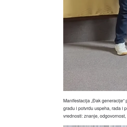
Manifestacija „Đak generacije” 
gradu i potvrdu uspeha, rada i 
vrednosti: znanje, odgovornost,