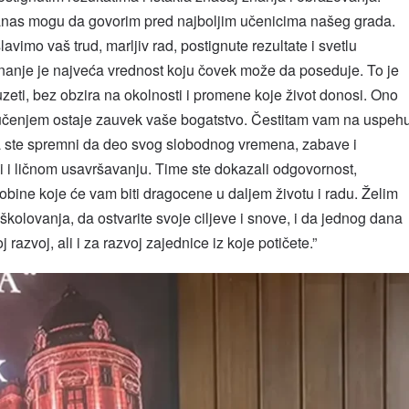
 danas mogu da govorim pred najboljim učenicima našeg grada.
avimo vaš trud, marljiv rad, postignute rezultate i svetlu
nanje je najveća vrednost koju čovek može da poseduje. To je
eti, bez obzira na okolnosti i promene koje život donosi. Ono
kli učenjem ostaje zauvek vaše bogatstvo. Čestitam vam na uspeh
e da ste spremni da deo svog slobodnog vremena, zabave i
i i ličnom usavršavanju. Time ste dokazali odgovornost,
 osobine koje će vam biti dragocene u daljem životu i radu. Želim
lovanja, da ostvarite svoje ciljeve i snove, i da jednog dana
 razvoj, ali i za razvoj zajednice iz koje potičete.”