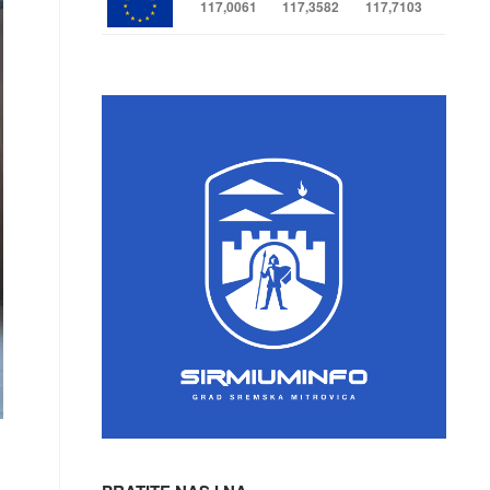
117,0061
117,3582
117,7103