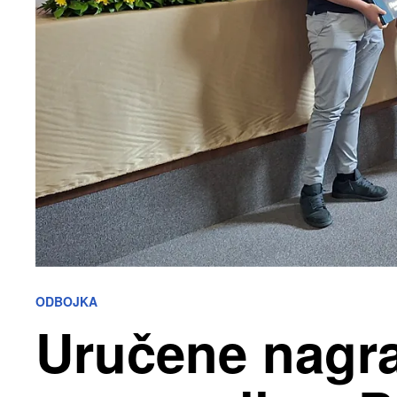
ODBOJKA
Uručene nagr