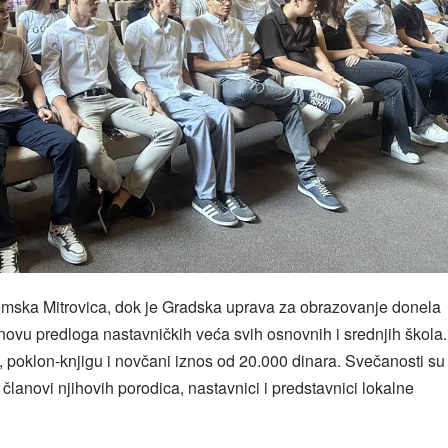
mska Mitrovica, dok je Gradska uprava za obrazovanje donela
novu predloga nastavničkih veća svih osnovnih i srednjih škola.
oklon-knjigu i novčani iznos od 20.000 dinara. Svečanosti su
 članovi njihovih porodica, nastavnici i predstavnici lokalne