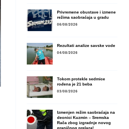
Privremene obustave i izmene
režima saobraćaja u gradu
06/08/2026
Rezultati analize savske vode
04/08/2026
Tokom protekle sedmice
rođena je 21 beba
03/08/2026
Izmenjen režim saobraćaja na
deonici Kuzmin – Sremska
Rača zbog izgradnje novog
graničnog prelaza!