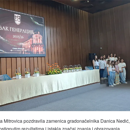
a Mitrovica pozdravila zamenica gradonačelnika Danica Nedić,
ostignutim rezultatima i istakla značaj znanja i obrazovanja.