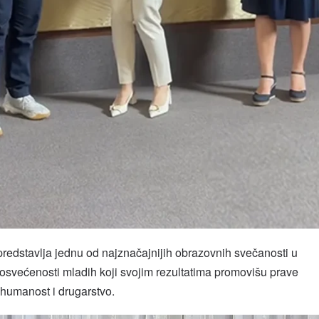
predstavlja jednu od najznačajnijih obrazovnih svečanosti u
posvećenosti mladih koji svojim rezultatima promovišu prave
 humanost i drugarstvo.