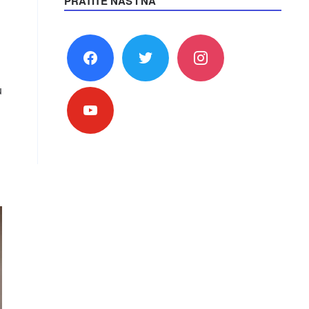
PRATITE NAS I NA
facebook
twitter
instagram
u
youtube