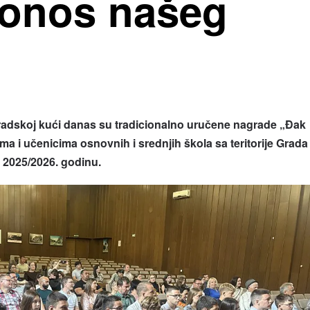
Ponos našeg
skoj kući danas su tradicionalno uručene nagrade „Đak
a i učenicima osnovnih i srednjih škola sa teritorije Grada
 2025/2026. godinu.