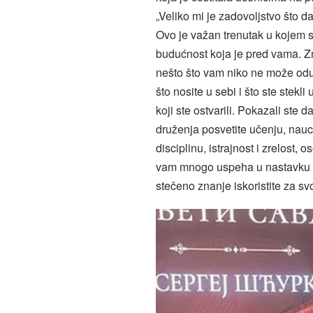
„Veliko mi je zadovoljstvo što
Ovo je važan trenutak u kojem sl
budućnost koja je pred vama. Z
nešto što vam niko ne može oduz
što nosite u sebi i što ste ste
koji ste ostvarili. Pokazali st
druženja posvetite učenju, nauc
disciplinu, istrajnost i zrelost,
vam mnogo uspeha u nastavku ško
stečeno znanje iskoristite za svoj