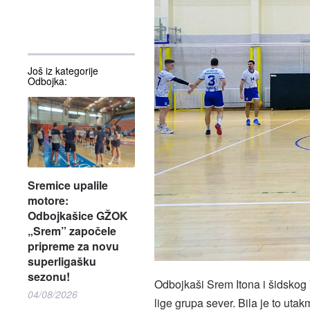
Još iz kategorije
Odbojka:
Sremice upalile
motore:
Odbojkašice GŽOK
„Srem” započele
pripreme za novu
superligašku
sezonu!
Odbojkaši Srem Itona i šidskog 
04/08/2026
lige grupa sever. Bila je to uta