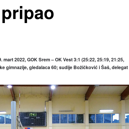
 pripao
. mart 2022, GOK Srem – OK Vest 3:1 (25:22, 25:19, 21:25,
ke gimnazije, gledalaca 60; sudije Božičković i Šaš, delegat