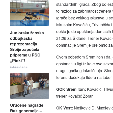
standardnih igrača. Zbog bolesti 
to razlog za zabrinutost trener
igrače bez velikog iskustva u s
iskusnim Kovačiću, Trivunčiću i
došlo je do opuštanja domaćih i
Juniorska ženska
21:25 za Šiđane. Trener Kovačić
odbojkaška
reprezentacija
dominacije Srem je prelomio za 
Srbije započela
pripreme u PSC
Ovom pobedom Srem Iton i dalje
„Pinki”!
opstanak u ligi iz koje ove sezo
04/08/2026
drugoligaškog takmičenja. Sled
terenu dočekuje lidera na tabel
GOK Srem Iton:
Kovačić, Trivu
trener Kovačić Zoran
Uručene nagrade
OK Vest:
Nešković D, Mitošević 
Đak generacije –