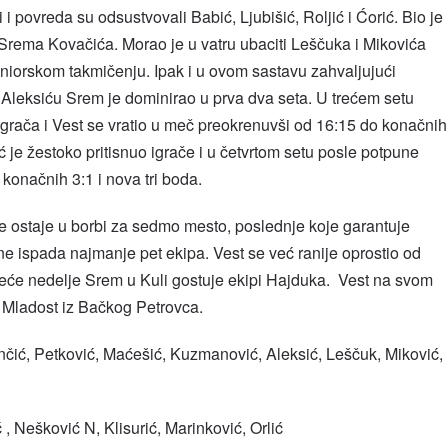
i povreda su odsustvovali Babić, Ljubišić, Roljić i Ćorić. Bio je
a Srema Kovačića. Morao je u vatru ubaciti Leščuka i Mikovića
eniorskom takmičenju. Ipak i u ovom sastavu zahvaljujući
 Aleksiću Srem je dominirao u prva dva seta. U trećem setu
grača i Vest se vratio u meč preokrenuvši od 16:15 do konačnih
 je žestoko pritisnuo igrače i u četvrtom setu posle potpune
konačnih 3:1 i nova tri boda.
 ostaje u borbi za sedmo mesto, poslednje koje garantuje
ne ispada najmanje pet ekipa. Vest se već ranije oprostio od
eće nedelje Srem u Kuli gostuje ekipi Hajduka. Vest na svom
i Mladost iz Bačkog Petrovca.
nčić, Petković, Maćešić, Kuzmanović, Aleksić, Leščuk, Miković,
, Nešković N, Klisurić, Marinković, Orlić