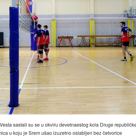
Vesta sastali su se u okviru devetnaestog kola Druge republičk
kmica u koju je Srem ušao izuzetno oslabljen bez četvorice