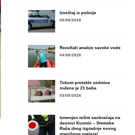
Izveštaj iz policije
06/08/2026
Rezultati analize savske vode
04/08/2026
Tokom protekle sedmice
rođena je 21 beba
03/08/2026
Izmenjen režim saobraćaja na
deonici Kuzmin – Sremska
Rača zbog izgradnje novog
graničnog prelaza!