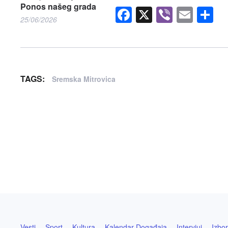
Ponos našeg grada
Facebook
X
Viber
Emai
S
25/06/2026
TAGS:
Sremska Mitrovica
Vesti
Sport
Kultura
Kalendar Događaja
Intervjui
Izbor