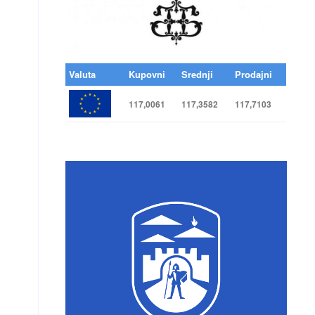
Valuta
Kupovni
Srednji
Prodajni
117,0061
117,3582
117,7103