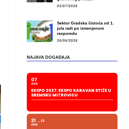
03/07/2026
Sektor Gradska čistoća od 1.
jula radi po izmenjenom
rasporedu
26/06/2026
NAJAVA DOGAĐAJA
07
AVG
EKSPO 2027: EKSPO KARAVAN STIŽE U
SREMSKU MITROVICU
21
22
AVG