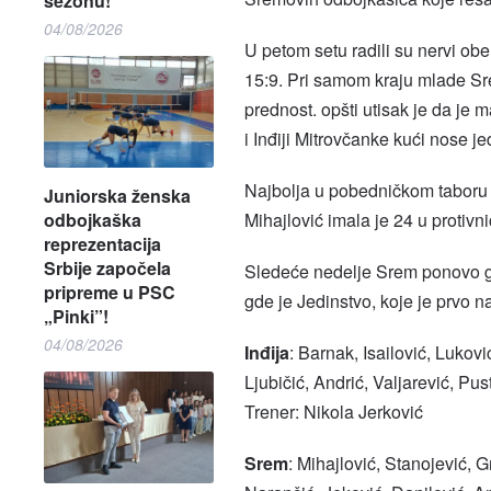
sezonu!
04/08/2026
U petom setu radili su nervi obe 
15:9. Pri samom kraju mlade Sre
prednost. opšti utisak je da je 
i Inđiji Mitrovčanke kući nose j
Najbolja u pobedničkom taboru b
Juniorska ženska
Mihajlović imala je 24 u protivn
odbojkaška
reprezentacija
Srbije započela
Sledeće nedelje Srem ponovo go
pripreme u PSC
gde je Jedinstvo, koje je prvo na t
„Pinki”!
04/08/2026
Inđija
: Barnak, Isailović, Lukov
Ljubičić, Andrić, Valjarević, Pust
Trener: Nikola Jerković
Srem
: Mihajlović, Stanojević, G