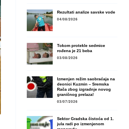
Rezultati analize savske vode
04/08/2026
Tokom protekle sedmice
rođena je 21 beba
03/08/2026
Izmenjen režim saobraćaja na
deonici Kuzmin – Sremska
Rača zbog izgradnje novog
graničnog prelaza!
03/07/2026
Sektor Gradska čistoća od 1.
jula radi po izmenjenom