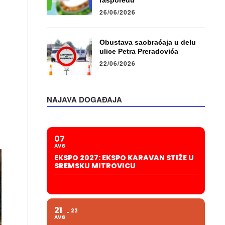
rasporedu
26/06/2026
Obustava saobraćaja u delu
ulice Petra Preradovića
22/06/2026
NAJAVA DOGAĐAJA
07
AVG
EKSPO 2027: EKSPO KARAVAN STIŽE U
SREMSKU MITROVICU
21
22
AVG