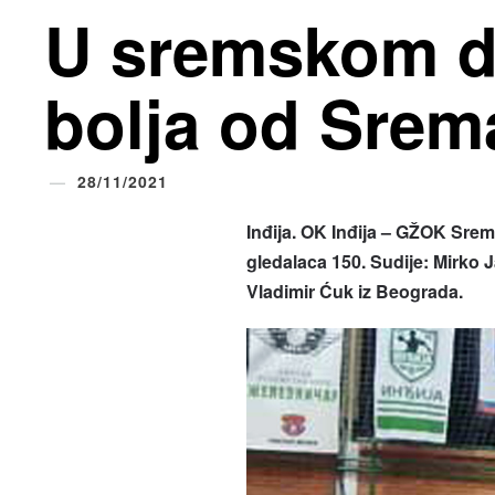
U sremskom de
bolja od Srem
28/11/2021
Inđija. OK Inđija – GŽOK Srem
gledalaca 150. Sudije: Mirko J
Vladimir Ćuk iz Beograda.