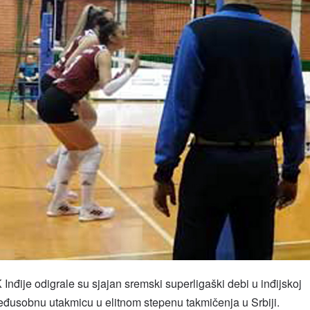
ije odigrale su sjajan sremski superligaški debi u inđijskoj
 međusobnu utakmicu u elitnom stepenu takmičenja u Srbiji.