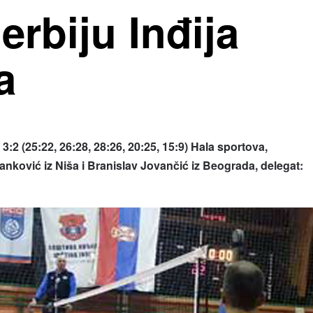
rbiju Inđija
a
 3:2
(25:22, 26:28, 28:26, 20:25, 15:9) Hala sportova,
anković iz Niša i Branislav Jovančić iz Beograda, delegat: