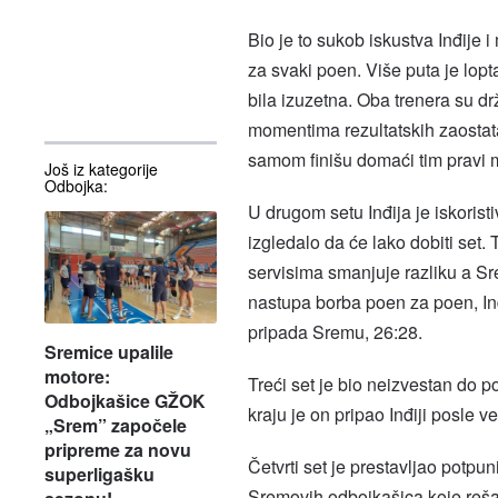
Bio je to sukob iskustva Inđije
za svaki poen. Više puta je lop
bila izuzetna. Oba trenera su d
momentima rezultatskih zaostataka
samom finišu domaći tim pravi min
Još iz kategorije
Odbojka:
U drugom setu Inđija je iskoristi
izgledalo da će lako dobiti set
servisima smanjuje razliku a Sr
nastupa borba poen za poen, Inđi
pripada Sremu, 26:28.
Sremice upalile
motore:
Treći set je bio neizvestan do po
Odbojkašice GŽOK
kraju je on pripao Inđiji posle v
„Srem” započele
pripreme za novu
Četvrti set je prestavljao potpun
superligašku
Sremovih odbojkašica koje rešav