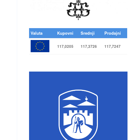
Valuta
Kupovni
Srednji
Prodajni
117,0205
117,3726
117,7247