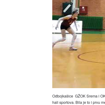
Odbojkašice GŽOK Srema i OK Inđ
hali sportova. Bila je to i prvu