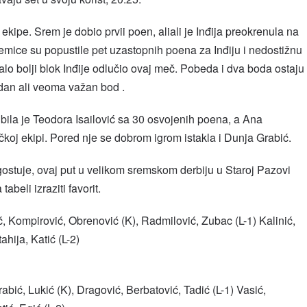
ekipe. Srem je dobio prvii poen, aliali je Inđija preokrenula na
mice su popustile pet uzastopnih poena za Inđiju i nedostižnu
malo bolji blok Inđije odlučio ovaj meč. Pobeda i dva boda ostaju
edan ali veoma važan bod .
ila je Teodora Isailović sa 30 osvojenih poena, a Ana
ičkoj ekipi. Pored nje se dobrom igrom istakla i Dunja Grabić.
stuje, ovaj put u velikom sremskom derbiju u Staroj Pazovi
abeli izraziti favorit.
ić, Kompirović, Obrenović (K), Radmilović, Zubac (L-1) Kalinić,
ahija, Katić (L-2)
rabić, Lukić (K), Dragović, Berbatović, Tadić (L-1) Vasić,