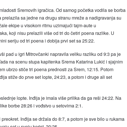
 i mladosti Sremovih igračica. Od samog početka vodila se borba
ta prelazila sa jedne na drugu stranu mreže a nadigravanja su
ržale ekipe u visokom ritmu uzimajući tajm-aute u
, koji nisu prelazili više od tri do četiri poena razlike. U
i seriju od tri poena i dobija prvi set sa 25:22.
vši pad u igri Mitrovčanki napravila veliku razliku od 9:3 pa je
. Tada na scenu stupa kapitenka Srema Katarina Lukić i sjajnim
em ubrzo stiče tri poena prednosti za Srem, 12:15. Potom
ja stiže do prve set lopte, 24:23, a potom i druge ali set
slednje lopte. Inđija je imala više prilika da ga reši 24:22. Na
elike borbe 28:26 i vođstvo u setovima 2:1.
i preokret. Inđija se držala do 8:7, a potom je sve bilo u rukama
aju set u svoju korist, 20:25.