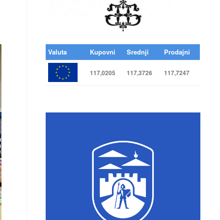
Valuta
Kupovni
Srednji
Prodajni
117,0205
117,3726
117,7247