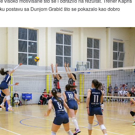
visoko motivisane što se i odrazilo na rezultat. Trener Kapriš
oku postavu sa Dunjom Grabić što se pokazalo kao dobro