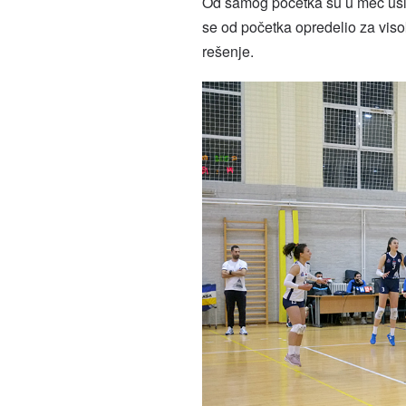
Od samog početka su u meč ušle 
se od početka opredelio za vis
rešenje.