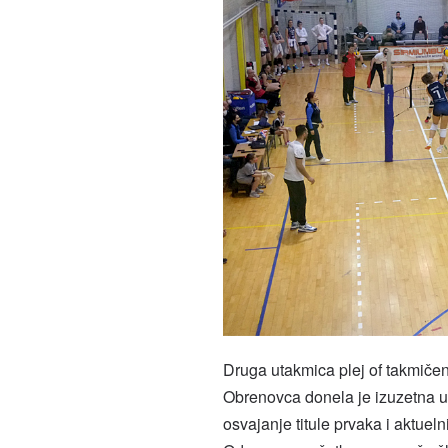
Druga utakmica plej of takmiče
Obrenovca donela je izuzetna u
osvajanje titule prvaka i aktuel