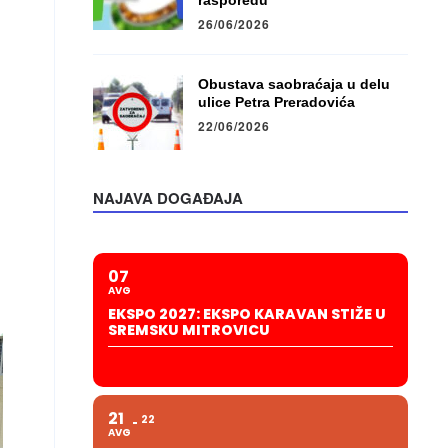
rasporedu
26/06/2026
Obustava saobraćaja u delu
ulice Petra Preradovića
22/06/2026
NAJAVA DOGAĐAJA
07
AVG
EKSPO 2027: EKSPO KARAVAN STIŽE U
SREMSKU MITROVICU
21
22
AVG