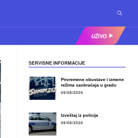
UŽIVO
SERVISNE INFORMACIJE
Privremene obustave i izmene
režima saobraćaja u gradu
06/08/2026
Izveštaj iz policije
06/08/2026