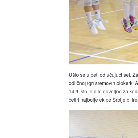
Ušlo se u peti odlučujući set. Z
odličnoj igri sremovih blokerki 
14:9 što je bilo dovoljno za k
četiri najbolje ekipe Srbije bi t