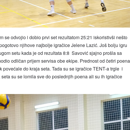
se odvojio i dobio prvi set rezultatom 25:21 iskoristivši nešto
 pogotovo njihove najbolje igračice Jelene Lazić. Još bolju igru
ugom setu kada je od rezultata 8:8 Savović sjajno prošla sa
dio odličan prijem servisa obe ekipe. Prednost od četiri poena
k povećale do kraja seta. Tada su se igračice TENT-a trgle i
seta su se lomila sve do poslednjih poena ali su ih igračice