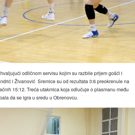
ahvaljujući odličnom servisu kojim su razbile prijem gošći i
Andrić i Živanović Sremice su od rezultata 3:6 preokrenule na
onačnih 15:12. Treća utakmica koja odlučuje o plasmanu među
rebala da se igra u sredu u Obrenovcu.