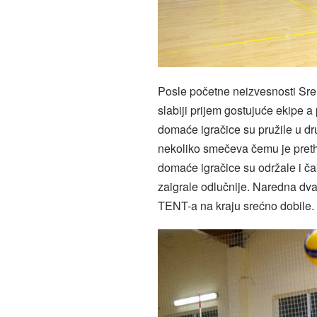
Posle početne neizvesnosti Srem 
slabiji prijem gostujuće ekipe a
domaće igračice su pružile u dr
nekoliko smečeva čemu je pretho
domaće igračice su održale i ča
zaigrale odlučnije. Naredna dva 
TENT-a na kraju srećno dobile.