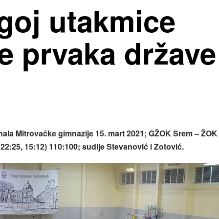
goj utakmice
le prvaka države
hala Mitrovačke gimnazije 15. mart 2021; GŽOK Srem – ŽOK
 22:25, 15:12) 110:100; sudije Stevanović i Zotović.