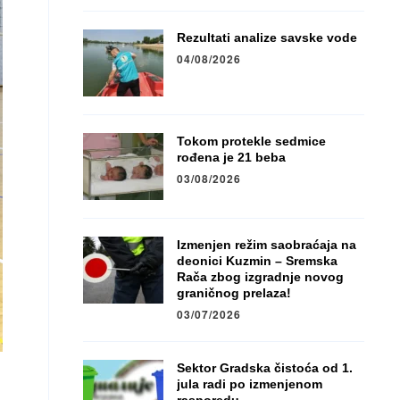
Rezultati analize savske vode
04/08/2026
Tokom protekle sedmice
rođena je 21 beba
03/08/2026
Izmenjen režim saobraćaja na
deonici Kuzmin – Sremska
Rača zbog izgradnje novog
graničnog prelaza!
03/07/2026
Sektor Gradska čistoća od 1.
jula radi po izmenjenom