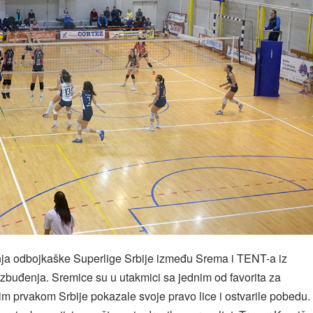
nja odbojkaške Superlige Srbije između Srema i TENT-a iz
zbuđenja. Sremice su u utakmici sa jednim od favorita za
nim prvakom Srbije pokazale svoje pravo lice i ostvarile pobedu.