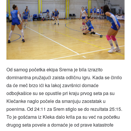
Od samog početka ekipa Srema je bila izrazito
dominantna pružajući zaista odličnu igru. Kada se činilo
da će meč brzo ići ka lakoj završnici domaće
odbojkašice su se opustile pri kraju prvog seta pa su
Klečanke naglo počele da smanjuju zaostatak u
poenima. Od 24:11 za Srem stiglo se do rezultata 25:15.
To je gošćama iz Kleka dalo krila pa su već na početku
drugog seta povele a domaće je od prave katastrofe