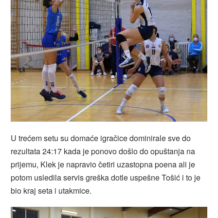
U trećem setu su domaće igračice dominirale sve do
rezultata 24:17 kada je ponovo došlo do opuštanja na
prijemu, Klek je napravio četiri uzastopna poena ali je
potom usledila servis greška dotle uspešne Tošić i to je
bio kraj seta i utakmice.