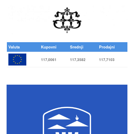
Valuta
Kupovni
Srednji
Prodajni
117,0061
117,3582
117,7103