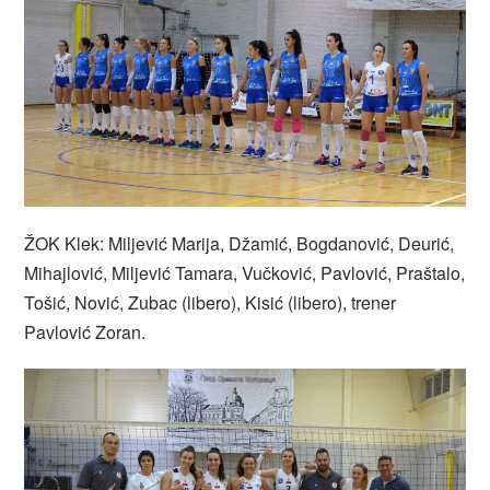
ŽOK Klek: Miljević Marija, Džamić, Bogdanović, Deurić,
Mihajlović, Miljević Tamara, Vučković, Pavlović, Praštalo,
Tošić, Nović, Zubac (libero), Kisić (libero), trener
Pavlović Zoran.