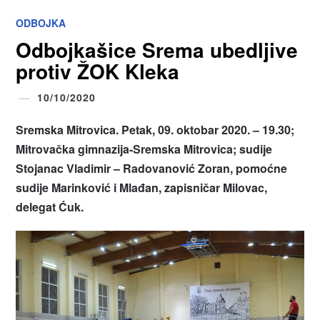
ODBOJKA
Odbojkašice Srema ubedljive
protiv ŽOK Kleka
10/10/2020
Sremska Mitrovica. Petak, 09. oktobar 2020. – 19.30;
Mitrovačka gimnazija-Sremska Mitrovica; sudije
Stojanac Vladimir – Radovanović Zoran, pomoćne
sudije Marinković i Mlađan, zapisničar Milovac,
delegat Ćuk.