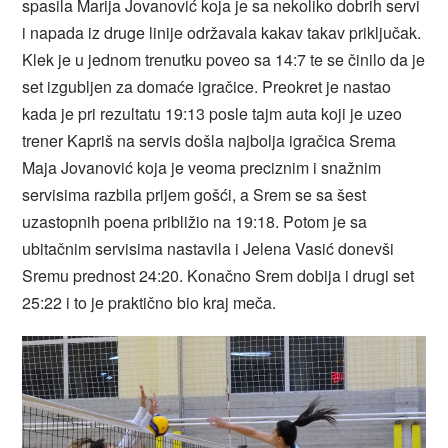
spasila Marija Jovanović koja je sa nekoliko dobrih servi
i napada iz druge linije održavala kakav takav priključak.
Klek je u jednom trenutku poveo sa 14:7 te se činilo da je
set izgubljen za domaće igračice. Preokret je nastao
kada je pri rezultatu 19:13 posle tajm auta koji je uzeo
trener Kapriš na servis došla najbolja igračica Srema
Maja Jovanović koja je veoma preciznim i snažnim
servisima razbila prijem gošći, a Srem se sa šest
uzastopnih poena približio na 19:18. Potom je sa
ubitačnim servisima nastavila i Jelena Vasić donevši
Sremu prednost 24:20. Konačno Srem dobija i drugi set
25:22 i to je praktično bio kraj meča.