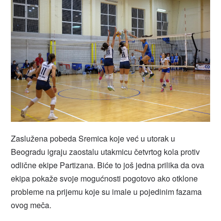
Zaslužena pobeda Sremica koje već u utorak u
Beogradu igraju zaostalu utakmicu četvrtog kola protiv
odlične ekipe Partizana. Biće to još jedna prilika da ova
ekipa pokaže svoje mogućnosti pogotovo ako otklone
probleme na prijemu koje su imale u pojedinim fazama
ovog meča.