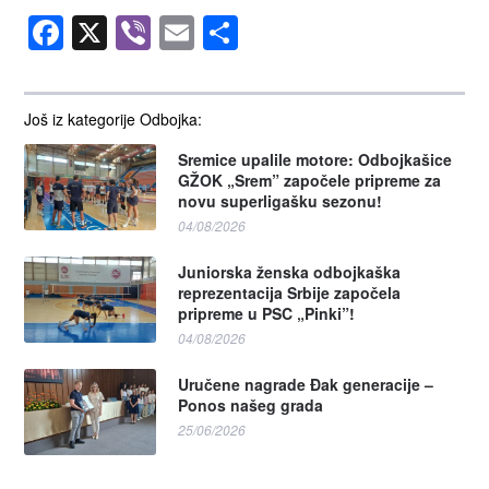
Facebook
X
Viber
Email
Share
Još iz kategorije Odbojka:
Sremice upalile motore: Odbojkašice
GŽOK „Srem” započele pripreme za
novu superligašku sezonu!
04/08/2026
Juniorska ženska odbojkaška
reprezentacija Srbije započela
pripreme u PSC „Pinki”!
04/08/2026
Uručene nagrade Đak generacije –
Ponos našeg grada
25/06/2026