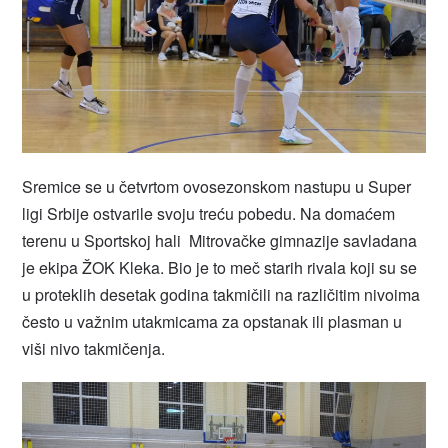
Sremice se u četvrtom ovosezonskom nastupu u Super
ligi Srbije ostvarile svoju treću pobedu. Na domaćem
terenu u Sportskoj hali Mitrovačke gimnazije savladana
je ekipa ŽOK Kleka. Bio je to meč starih rivala koji su se
u proteklih desetak godina takmičili na različitim nivoima
često u važnim utakmicama za opstanak ili plasman u
viši nivo takmičenja.