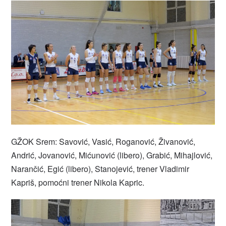
GŽOK Srem: Savović, Vasić, Roganović, Živanović,
Andrić, Jovanović, Mićunović (libero), Grabić, Mihajlović,
Narančić, Egić (libero), Stanojević, trener Vladimir
Kapriš, pomoćni trener Nikola Kapric.