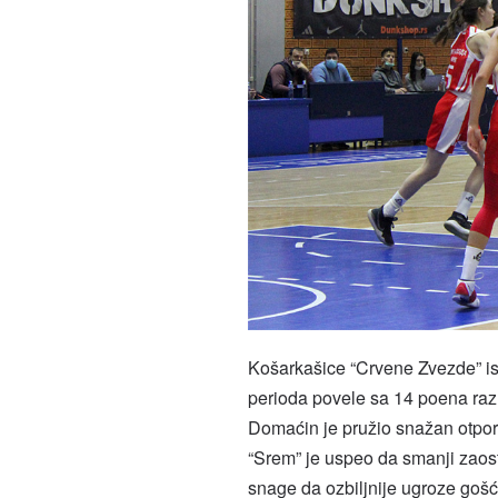
Košarkašice “Crvene Zvezde” isk
perioda povele sa 14 poena razl
Domaćin je pružio snažan otpor 
“Srem” je uspeo da smanji zaost
snage da ozbiljnije ugroze gošć