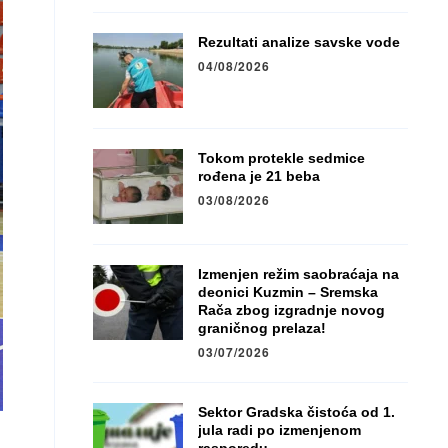
Rezultati analize savske vode
04/08/2026
Tokom protekle sedmice
rođena je 21 beba
03/08/2026
Izmenjen režim saobraćaja na
deonici Kuzmin – Sremska
Rača zbog izgradnje novog
graničnog prelaza!
03/07/2026
Sektor Gradska čistoća od 1.
jula radi po izmenjenom