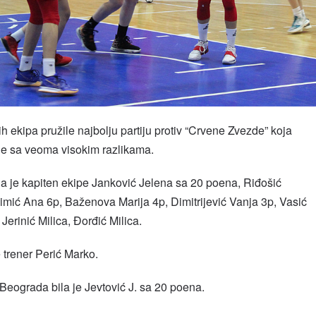
 ekipa pružile najbolju partiju protiv “Crvene Zvezde” koja
je sa veoma visokim razlikama.
ila je kapiten ekipe Janković Jelena sa 20 poena, Riđošić
imić Ana 6p, Baženova Marija 4p, Dimitrijević Vanja 3p, Vasić
Jerinić Milica, Đorđić Milica.
 trener Perić Marko.
z Beograda bila je Jevtović J. sa 20 poena.