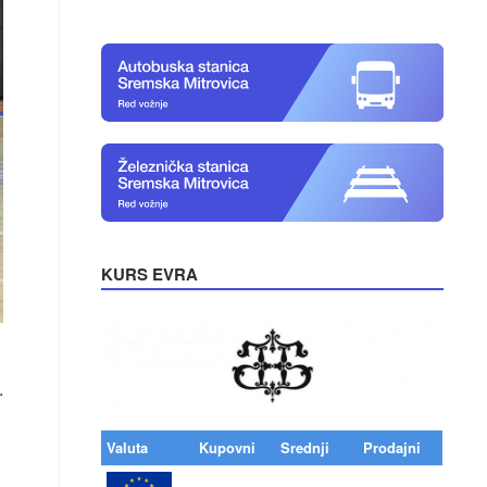
KURS EVRA
.
Valuta
Kupovni
Srednji
Prodajni