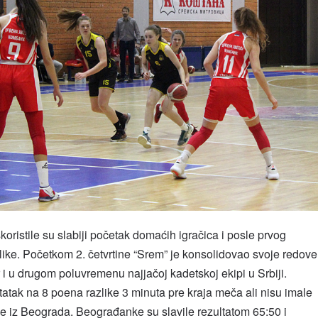
oristile su slabiji početak domaćih igračica i posle prvog
ike. Početkom 2. četvrtine “Srem” je konsolidovao svoje redove
i u drugom poluvremenu najjačoj kadetskoj ekipi u Srbiji.
atak na 8 poena razlike 3 minuta pre kraja meča ali nisu imale
e iz Beograda. Beograđanke su slavile rezultatom 65:50 i