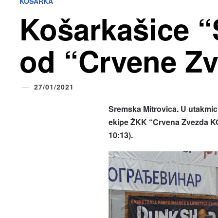
KOŠARKA
Košarkašice “
od “Crvene Z
27/01/2021
Sremska Mitrovica. U utakmici
ekipe ŽKK “Crvena Zvezda KO
10:13).