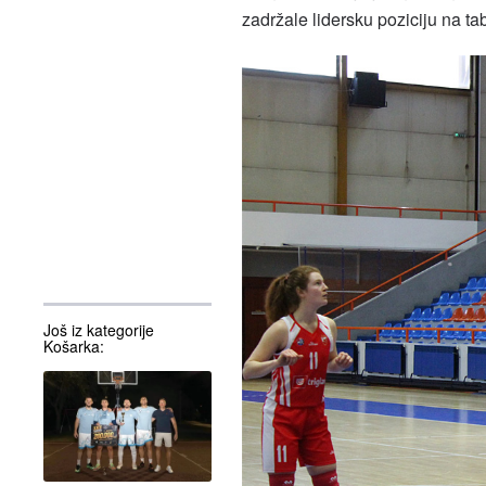
zadržale lidersku poziciju na ta
Još iz kategorije
Košarka: