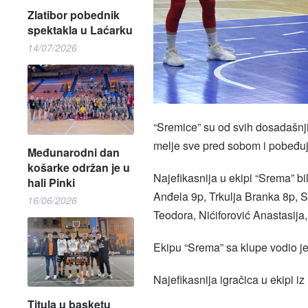
Zlatibor pobednik
spektakla u Laćarku
14/07/2026
“Sremice” su od svih dosadašnjih
melje sve pred sobom i pobeđu
Međunarodni dan
košarke održan je u
Najefikasnija u ekipi “Srema” b
hali Pinki
Anđela 9p, Trkulja Branka 8p, S
16/06/2026
Teodora, Nićiforović Anastasija, 
Ekipu “Srema” sa klupe vodio je
Najefikasnija igračica u ekipi i
Titula u basketu