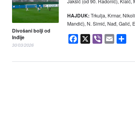
Jakšić (od 90. Radonić), Klaić, 
HAJDUK:
Trkulja, Krmar, Nikoli
Mandić), N. Simić, Nađ, Galić, E
Divošani bolji od
Facebook
X
Viber
Emai
S
Inđije
30/03/2026