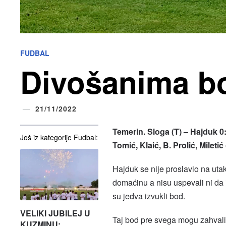
FUDBAL
Divošanima b
21/11/2022
Temerin. Sloga (T) – Hajduk 0:0
Još iz kategorije Fudbal:
Tomić, Klaić, B. Prolić, Mileti
Hajduk se nije proslavio na utak
domaćinu a nisu uspevali ni da 
su jedva izvukli bod.
VELIKI JUBILEJ U
Taj bod pre svega mogu zahvalit
KUZMINU: