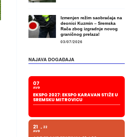
Izmenjen režim saobraćaja na
deonici Kuzmin – Sremska
Rača zbog izgradnje novog
graničnog prelaza!
03/07/2026
NAJAVA DOGAĐAJA
07
AVG
EKSPO 2027: EKSPO KARAVAN STIŽE U
SREMSKU MITROVICU
21
22
AVG