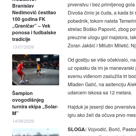
prvenstvu i bez primljenog gola
Branislav
Nedimović čestitao
Divoša činio je čuda, a kada bi 
100 godina FK
pobednik, tokom naleta Temerin
„Graničar” – Vek
strelac Boško Papović, zbog po
ponosa i fudbalske
preuzme ulogu gol majstora, iako
tradicije
Zoran Jakšić i Milutin Miletić. N
13/07/2026
Od gostiju se više očekivalo, n
uz opasku da im je manevarski p
svemu viđenom zaslužila tri bod
Mladen Galić, na asitenciju Ale
udarcem iskosa sa 12 metara.
Šampion
ovogodišnjeg
turnira ekipa „Solar-
Hajduk je jesenji deo prvenstva 
M”
igru ako želi da očuva prvo mes
14/06/2026
SLOGA:
Vojvodić, Borić, Pastor