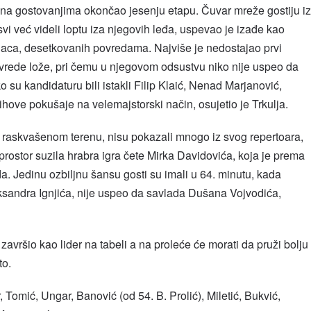
 na gostovanjima okončao jesenju etapu. Čuvar mreže gostiju iz
svi već videli loptu iza njegovih leđa, uspevao je izađe kao
aca, desetkovanih povredama. Najviše je nedostajao prvi
vrede lože, pri čemu u njegovom odsustvu niko nije uspeo da
 su kandidaturu bili istakli Filip Klaić, Nenad Marjanović,
jihove pokušaje na velemajstorski način, osujetio je Trkulja.
a raskvašenom terenu, nisu pokazali mnogo iz svog repertoara,
rostor suzila hrabra igra čete Mirka Davidovića, koja je prema
a. Jedinu ozbiljnu šansu gosti su imali u 64. minutu, kada
ksandra Ignjića, nije uspeo da savlada Dušana Vojvodića,
završio kao lider na tabeli a na proleće će morati da pruži bolju
to.
, Tomić, Ungar, Banović (od 54. B. Prolić), Miletić, Bukvić,