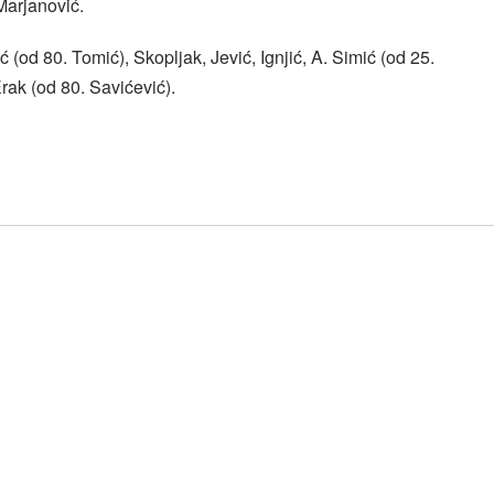
Marjanović.
ć (od 80. Tomić), Skopljak, Jević, Ignjić, A. Simić (od 25.
rak (od 80. Savićević).
l
hare