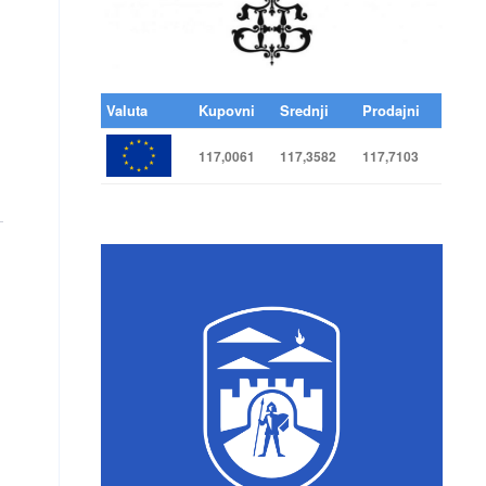
Valuta
Kupovni
Srednji
Prodajni
117,0061
117,3582
117,7103