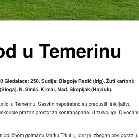
od u Temerinu
 Gledalaca: 250. Sudija: Blagoje Radić (Irig). Žuti kartoni:
ć (Sloga), N. Simić, Krmar, Nađ, Skopljak (Hajduk).
mici u Temerinu. Sasvim nepotrebno su prepustili inicijativu
iskoriste prazan prostor za kontranapade. U takvoj igri Divošani
i odličnom golmanu Marku Trkulji, lider je izbegao prvi poraz u