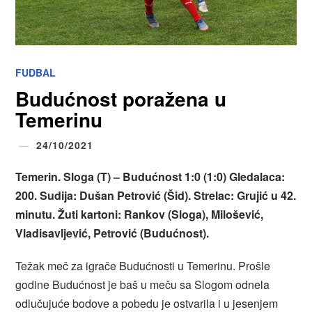
FUDBAL
Budućnost poražena u
Temerinu
24/10/2021
Temerin. Sloga (T) – Budućnost 1:0 (1:0) Gledalaca:
200. Sudija: Dušan Petrović (Šid). Strelac: Grujić u 42.
minutu. Žuti kartoni: Rankov (Sloga), Milošević,
Vladisavljević, Petrović (Budućnost).
Težak meč za igrače Budućnosti u Temerinu. Prošle
godine Budućnost je baš u meču sa Slogom odnela
odlučujuće bodove a pobedu je ostvarila i u jesenjem