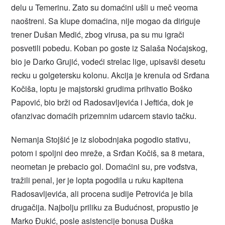
delu u Temerinu. Zato su domaćini ušli u meč veoma
naoštreni. Sa klupe domaćina, nije mogao da diriguje
trener Dušan Medić, zbog virusa, pa su mu igrači
posvetili pobedu. Koban po goste iz Salaša Noćajskog,
bio je Darko Grujić, vodeći strelac lige, upisavši desetu
recku u golgetersku kolonu. Akcija je krenula od Srđana
Kočiša, loptu je majstorski grudima prihvatio Boško
Papović, bio brži od Radosavljevića i Jeftića, dok je
ofanzivac domaćih prizemnim udarcem stavio tačku.
Nemanja Stojšić je iz slobodnjaka pogodio stativu,
potom i spoljni deo mreže, a Srđan Kočiš, sa 8 metara,
neometan je prebacio gol. Domaćini su, pre vođstva,
tražili penal, jer je lopta pogodila u ruku kapitena
Radosavljevića, ali procena sudije Petrovića je bila
drugačija. Najbolju priliku za Budućnost, propustio je
Marko Đukić, posle asistencije bonusa Duška