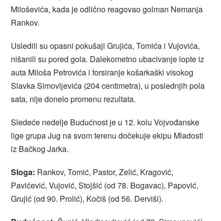
Miloševića, kada je odlično reagovao golman Nemanja
Rankov.
Usledili su opasni pokušaji Grujića, Tomića i Vujovića,
nišanili su pored gola. Dalekometno ubacivanje lopte iz
auta Miloša Petrovića i forsiranje košarkaški visokog
Slavka Simovljevića (204 centimetra), u poslednjih pola
sata, nije donelo promenu rezultata.
Sledeće nedelje Budućnost je u 12. kolu Vojvođanske
lige grupa Jug na svom terenu dočekuje ekipu Mladosti
iz Bačkog Jarka.
Sloga:
Rankov, Tomić, Pastor, Zelić, Kragović,
Pavićević, Vujović, Stojšić (od 78. Bogavac), Papović,
Grujić (od 90. Prolić), Kočiš (od 56. Derviši).