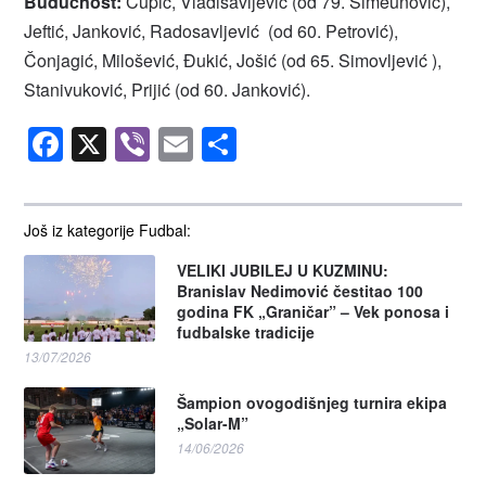
Budućnost:
Čupić, Vladisavljević (od 79. Simeunović),
Jeftić, Janković, Radosavljević (od 60. Petrović),
Čonjagić, Milošević, Đukić, Jošić (od 65. Simovljević ),
Stanivuković, Prijić (od 60. Janković).
Facebook
X
Viber
Email
Share
Još iz kategorije Fudbal:
VELIKI JUBILEJ U KUZMINU:
Branislav Nedimović čestitao 100
godina FK „Graničar” – Vek ponosa i
fudbalske tradicije
13/07/2026
Šampion ovogodišnjeg turnira ekipa
„Solar-M”
14/06/2026