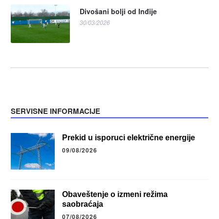
Divošani bolji od Inđije
30/03/2026
SERVISNE INFORMACIJE
Prekid u isporuci električne energije
09/08/2026
Obaveštenje o izmeni režima
saobraćaja
07/08/2026