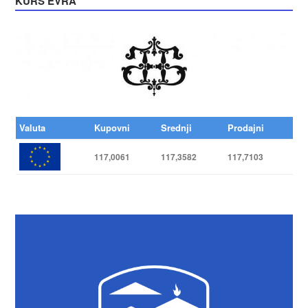
KURS EVRA
Valuta
Kupovni
Srednji
Prodajni
117,0061
117,3582
117,7103