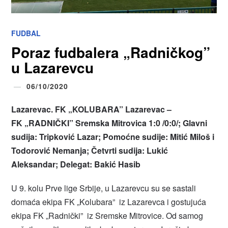
FUDBAL
Poraz fudbalera „Radničkog”
u Lazarevcu
06/10/2020
Lazarevac. FK „KOLUBARA” Lazarevac –
FK „RADNIČKI” Sremska Mitrovica 1:0 /0:0/; Glavni
sudija: Tripković Lazar; Pomoćne sudije: Mitić Miloš i
Todorović Nemanja; Četvrti sudija: Lukić
Aleksandar; Delegat: Bakić Hasib
U 9. kolu Prve lige Srbije, u Lazarevcu su se sastali
domaća ekipa FK „Kolubara” iz Lazarevca i gostujuća
ekipa FK „Radnički” iz Sremske Mitrovice. Od samog