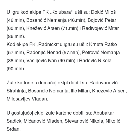
U igru kod ekipe FK „Kolubara” ušli su: Đokić Miloš
(46.min), Bosančić Nemanja (46.min), Bojović Petar
(60.min), Knežević Arsen (71.min) i Radivojević Mitar
(86.min).
Kod ekipe FK „Radnički” u igru su ušli: Krneta Ratko
(57.min), Radonjić Nenad (57.min), Petrović Nemanja
(88.min), Vasiljević Ivan (90.min) i Radović Nikola
(90.min).
Žute kartone u domaćoj ekipi dobili su: Radovanović
Strahinja, Bosančić Nemanja, Ilić Milan, Knežević Arsen,
Milosavljev Vladan.
U gostujućoj ekipi žute kartone dobili su: Abubakar
Sadick, Mićanović Mladen, Stevanović Nikola, Nikolić
Srđan.