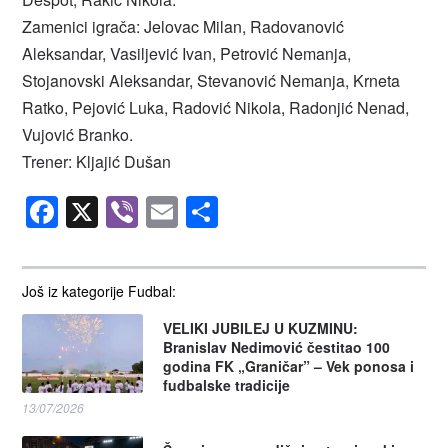
Zamenici igrača: Jelovac Milan, Radovanović
Aleksandar, Vasiljević Ivan, Petrović Nemanja,
Stojanovski Aleksandar, Stevanović Nemanja, Krneta
Ratko, Pejović Luka, Radović Nikola, Radonjić Nenad,
Vujović Branko.
Trener: Kljajić Dušan
Facebook
X
Viber
Email
Share
Još iz kategorije Fudbal:
VELIKI JUBILEJ U KUZMINU:
Branislav Nedimović čestitao 100
godina FK „Graničar” – Vek ponosa i
fudbalske tradicije
13/07/2026