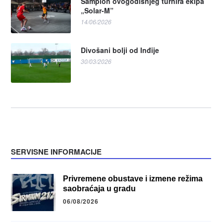
Šampion ovogodišnjeg turnira ekipa
„Solar-M”
14/06/2026
Divošani bolji od Inđije
30/03/2026
SERVISNE INFORMACIJE
Privremene obustave i izmene režima
saobraćaja u gradu
06/08/2026