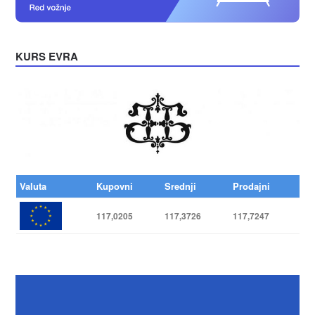
KURS EVRA
Valuta
Kupovni
Srednji
Prodajni
117,0205
117,3726
117,7247