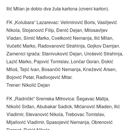
Ilić Milan je dobio dva žuta kartona (crveni karton).
FK „Kolubara” Lazarevac: Velimirović Boris, Vasiljević
Nikola, Stojanović Filip, Đenić Dejan, Milosavljev
Vladan, Simić Marko, Cvetković Nemanja, Ilić Milan,
Vučetić Marko, Radovanović Strahinja, Gojkov Damjan.
Zamenici igrača: Stanivuković Dejan, Urošević Strahinja,
Lazić Marko, Pajović Tomislav, Lončar Goran, Đokić
Miloš, Tejić Ivan, Bosančić Nemanja, Knežević Arsen,
Bojović Petar, Radivojević Mitar.
Trener: Nikolić Dejan
FK „Radnički” Sremska Mitrovica: Šegavac Matija,
Nikolić Srđan, Abubakar Sadick, Mićanović Mladen, Ilić
Vladimir, Stevanović Nikola, Trebovac Tomislav,
Mijailović Vladimir, Spasojević Nemanja, Obrenović
Despot, Rakić Nikola.