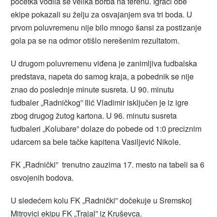
početka vodila se velika borba na terenu. Igrači obe
ekipe pokazali su želju za osvajanjem sva tri boda. U
prvom poluvremenu nije bilo mnogo šansi za postizanje
gola pa se na odmor otišlo nerešenim rezultatom.
U drugom poluvremenu viđena je zanimljiva fudbalska
predstava, napeta do samog kraja, a pobednik se nije
znao do poslednje minute susreta. U 90. minutu
fudbaler „Radničkog” Ilić Vladimir isključen je iz igre
zbog drugog žutog kartona. U 96. minutu susreta
fudbaleri „Kolubare” dolaze do pobede od 1:0 preciznim
udarcem sa bele tačke kapitena Vasiljević Nikole.
FK „Radnički” trenutno zauzima 17. mesto na tabeli sa 6
osvojenih bodova.
U sledećem kolu FK „Radnički” dočekuje u Sremskoj
Mitrovici ekipu FK „Trajal” iz Kruševca.