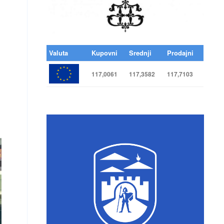
Valuta
Kupovni
Srednji
Prodajni
117,0061
117,3582
117,7103