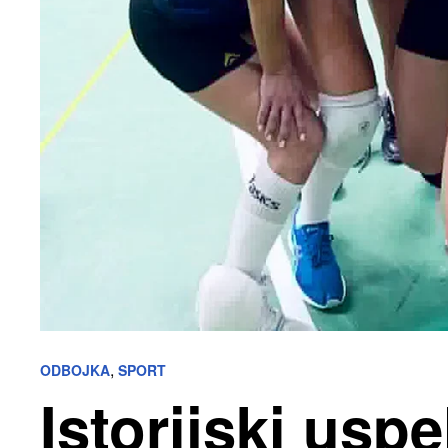
,
ODBOJKA
SPORT
Istorijski usp