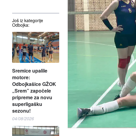
Još iz kategorije
Odbojka:
Sremice upalile
motore:
Odbojkašice GŽOK
„Srem” započele
pripreme za novu
superligašku
sezonu!
04/08/2026