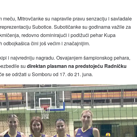
m meču, Mitrovčanke su napravile pravu senzaciju i savladale
reprezentaciju Subotice. Subotičanke su godinama važile za
kmičenja, redovno dominirajući i podižući pehar Kupa
h odbojkašica čini još većim i značajnijim.
ekipi i najvredniju nagradu. Osvajanjem šampionskog pehara,
bezbedile su
direktan plasman na predstojeću Radničku
 će se održati u Somboru od 17. do 21. juna.