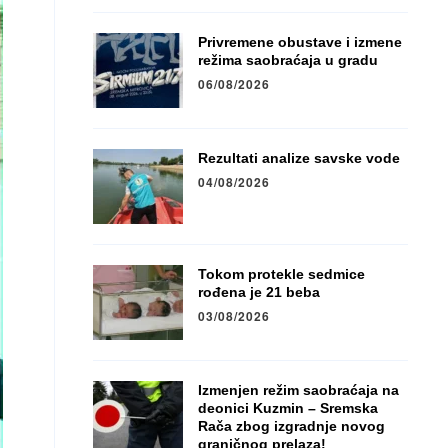
Privremene obustave i izmene
režima saobraćaja u gradu
06/08/2026
Rezultati analize savske vode
04/08/2026
Tokom protekle sedmice
rođena je 21 beba
03/08/2026
Izmenjen režim saobraćaja na
deonici Kuzmin – Sremska
Rača zbog izgradnje novog
graničnog prelaza!