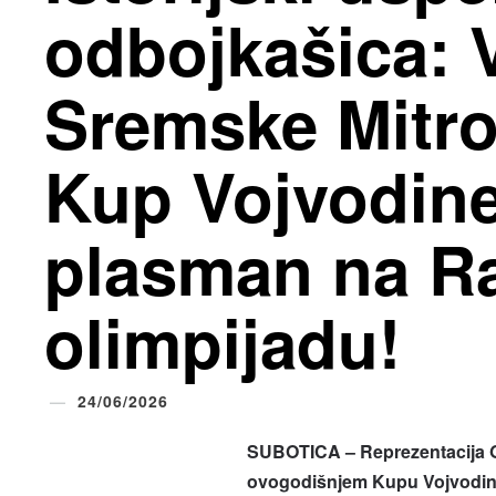
odbojkašica: 
Sremske Mitro
Kup Vojvodine
plasman na R
olimpijadu!
24/06/2026
SUBOTICA – Reprezentacija G
ovogodišnjem Kupu Vojvodine,