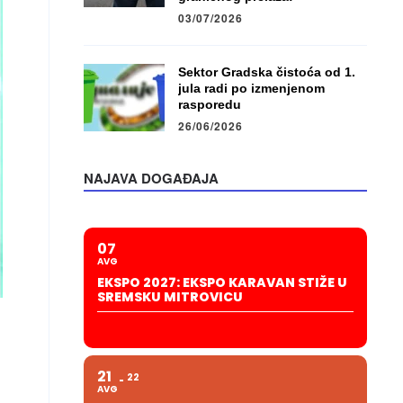
03/07/2026
Sektor Gradska čistoća od 1.
jula radi po izmenjenom
rasporedu
26/06/2026
NAJAVA DOGAĐAJA
07
AVG
EKSPO 2027: EKSPO KARAVAN STIŽE U
SREMSKU MITROVICU
21
22
AVG