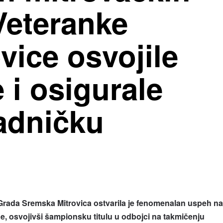
Veteranke
vice osvojile
 i osigurale
adničku
rada Sremska Mitrovica ostvarila je fenomenalan uspeh na
 osvojivši šampionsku titulu u odbojci na takmičenju