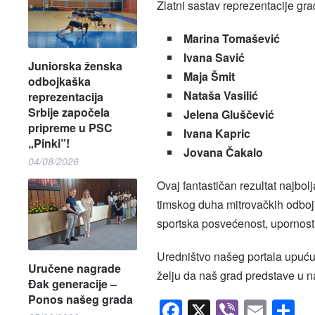
Zlatni sastav reprezentacije gra
Marina Tomašević
Ivana Savić
Juniorska ženska
Maja Šmit
odbojkaška
Nataša Vasilić
reprezentacija
Srbije započela
Jelena Gluščević
pripreme u PSC
Ivana Kapric
„Pinki”!
Jovana Čakalo
04/08/2026
Ovaj fantastičan rezultat najbol
timskog duha mitrovačkih odboj
sportska posvećenost, upornost
Uredništvo našeg portala upuću
Uručene nagrade
želju da naš grad predstave u n
Đak generacije –
Ponos našeg grada
Facebook
X
Viber
Emai
S