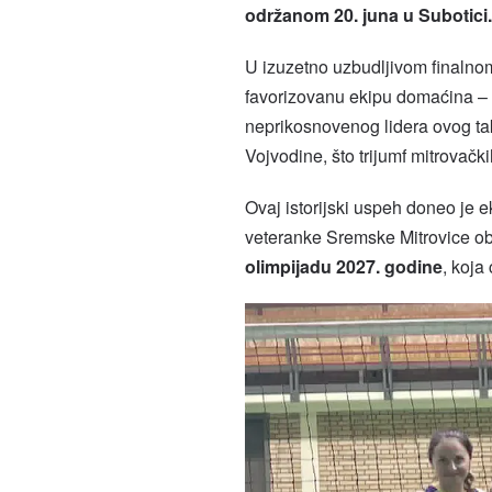
održanom 20. juna u Subotici.
U izuzetno uzbudljivom finalno
favorizovanu ekipu domaćina – 
neprikosnovenog lidera ovog ta
Vojvodine, što trijumf mitrovački
Ovaj istorijski uspeh doneo je 
veteranke Sremske Mitrovice o
olimpijadu 2027. godine
, koja