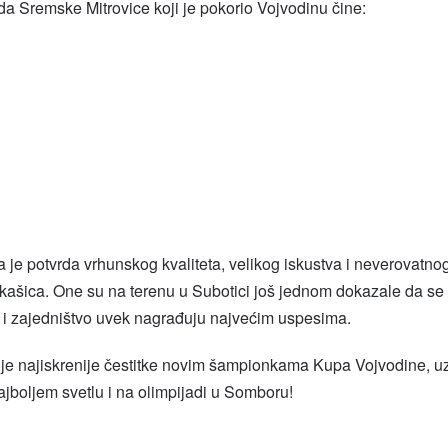
da Sremske Mitrovice koji je pokorio Vojvodinu čine:
ja je potvrda vrhunskog kvaliteta, velikog iskustva i neverovatno
kašica. One su na terenu u Subotici još jednom dokazale da se
 i zajedništvo uvek nagrađuju najvećim uspesima.
je najiskrenije čestitke novim šampionkama Kupa Vojvodine, u
ajboljem svetlu i na olimpijadi u Somboru!
l
hare