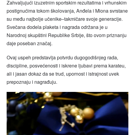
Zahvaljujući izuzetnim sportskim rezultatima i vrhunskim
postignućima tokom školovanja, Anđela i Miona svrstane
su među najbolje učenike–takmičare svoje generacije.
Svečana dodela plaketa i nagrada održana je u
Narodnoj skupštini Republike Srbije, što ovom priznanju
daje poseban značaj.
Ovaj uspeh predstavlja potvrdu dugogodišnjeg rada,
discipline, posvećenosti i iskrene ljubavi prema karateu,
ali i jasan dokaz da se trud, upornost i istrajnost uvek
prepoznaju i nagrađuju.