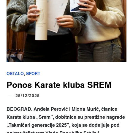
,
OSTALO
SPORT
Ponos Karate kluba SREM
25/12/2025
BEOGRAD. Anđela Perović i Miona Murić, članice
Karate kluba „Srem
”
, dobitnice su prestižne nagrade
„Takmičari generacije 2025
”
, koja se dodeljuje pod
pokroviteljstvom Vlade Republike Srbije i