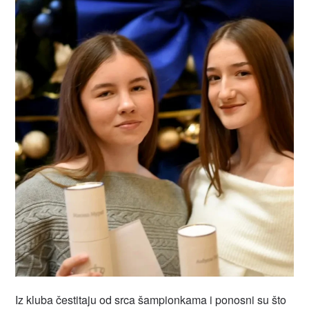
Iz kluba čestitaju od srca šampionkama i ponosni su što