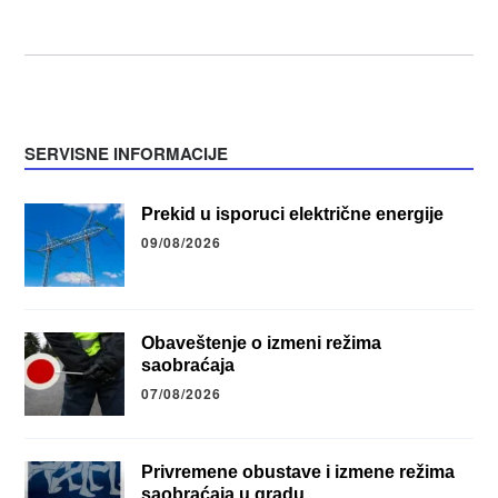
SERVISNE INFORMACIJE
Prekid u isporuci električne energije
09/08/2026
Obaveštenje o izmeni režima
saobraćaja
07/08/2026
Privremene obustave i izmene režima
saobraćaja u gradu