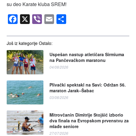
su deo Karate kluba SREM!
Facebook
X
Viber
Email
Share
Još iz kategorije Ostalo:
Uspešan nastup atletičara Sirmiuma
na Pančevačkom maratonu
04/08/2026
Plivački spektakl na Savi: Održan 56.
maraton Jarak–Šabac
03/08/2026
Mitrovčanin Dimitrije Stojšić izborio
dva finala na Evropskom prvenstvu za
mlađe seniore
27/07/2026