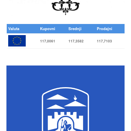
Valuta
Kupovni
Srednji
Prodajni
117,0061
117,3582
117,7103