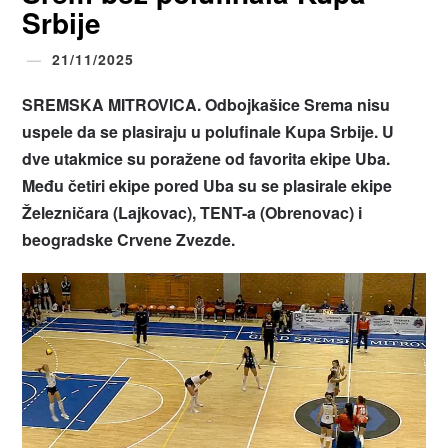
Srbije
21/11/2025
SREMSKA MITROVICA. Odbojkašice Srema nisu
uspele da se plasiraju u polufinale Kupa Srbije. U
dve utakmice su poražene od favorita ekipe Uba.
Među četiri ekipe pored Uba su se plasirale ekipe
Železničara (Lajkovac), TENT-a (Obrenovac) i
beogradske Crvene Zvezde.