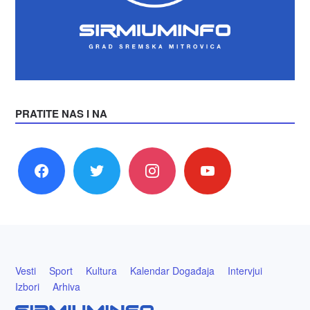
PRATITE NAS I NA
facebook
twitter
instagram
youtube
Vesti
Sport
Kultura
Kalendar Događaja
Intervjui
Izbori
Arhiva