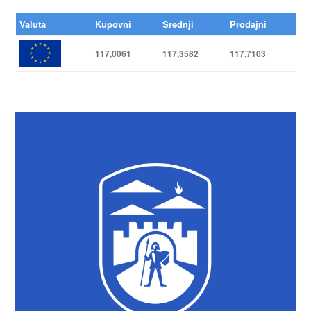
Valuta
Kupovni
Srednji
Prodajni
117,0061
117,3582
117,7103