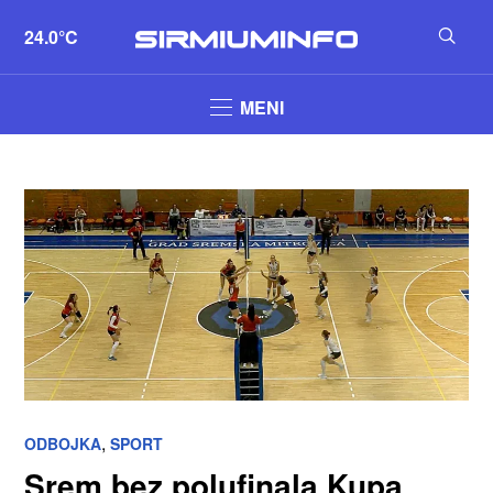
24.0°C
MENI
,
ODBOJKA
SPORT
Srem bez polufinala Kupa