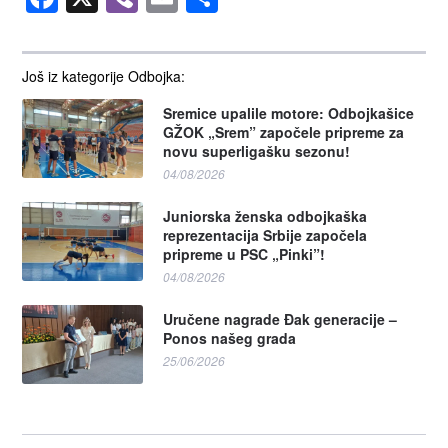
Još iz kategorije Odbojka:
Sremice upalile motore: Odbojkašice
GŽOK „Srem” započele pripreme za
novu superligašku sezonu!
04/08/2026
Juniorska ženska odbojkaška
reprezentacija Srbije započela
pripreme u PSC „Pinki”!
04/08/2026
Uručene nagrade Đak generacije –
Ponos našeg grada
25/06/2026