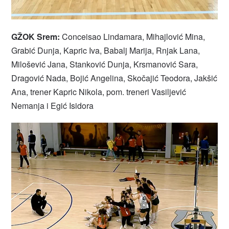
GŽOK Srem:
Conceisao Lindamara, Mihajlović Mina,
Grabić Dunja, Kapric Iva, Babalj Marija, Rnjak Lana,
Milošević Jana, Stanković Dunja, Krsmanović Sara,
Dragović Nada, Bojić Angelina, Skočajić Teodora, Jakšić
Ana, trener Kapric Nikola, pom. treneri Vasiljević
Nemanja i Egić Isidora