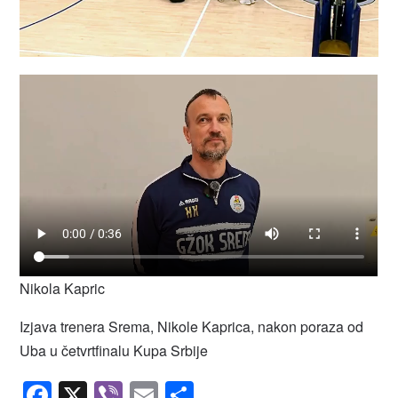
Nikola Kapric
Izjava trenera Srema, Nikole Kaprica, nakon poraza od
Uba u četvrtfinalu Kupa Srbije
Facebook
X
Viber
Email
Share