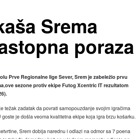
kaša Srema
zastopna poraza
 Prve Regionalne lige Sever, Srem je zabeležio prvu
a‚ove sezone protiv ekipe Futog Xcentric IT rezultatom
26).
je težak zadatak da povrati samopouzdanje svojim igračima
 goste je došla veoma kvalitetna ekipe koja igra brzu košarku.
etvrtine, Srem dobija narednu i odlazi na odmor sa 7 poena