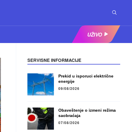
UŽIVO
SERVISNE INFORMACIJE
Prekid u isporuci električne
energije
09/08/2026
Obaveštenje o izmeni režima
saobraćaja
07/08/2026