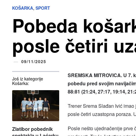
,
KOŠARKA
SPORT
Pobeda košar
posle četiri u
09/11/2025
SREMSKA MITROVICA. U 7. kolu
Još iz kategorije
pobedu pred svojim navijačim
Košarka:
88:81 (21:24, 27:17, 19:14, 21:
Trener Srema Slađan Ivić imao 
posle četiri uzastopna poraza. U
Posle nešto ujednačenije prve č
Zlatibor pobednik
spektakla u Laćarku