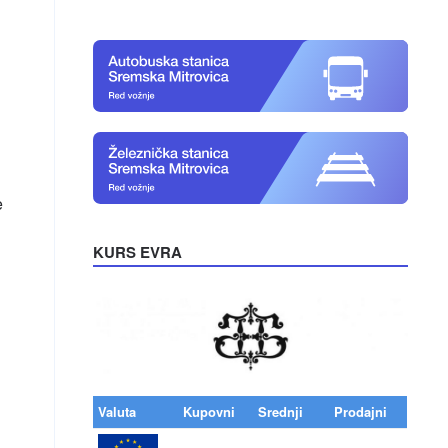
e
KURS EVRA
Valuta
Kupovni
Srednji
Prodajni