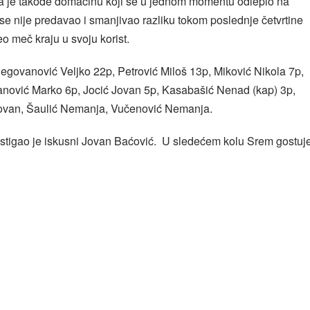
ala je takođe domaćinu koji se u jednom momentu odlepio na
 se nije predavao i smanjivao razliku tokom poslednje četvrtine
o meč kraju u svoju korist.
egovanović Veljko 22p, Petrović Miloš 13p, Miković Nikola 7p,
nović Marko 6p, Jocić Jovan 5p, Kasabašić Nenad (kap) 3p,
ovan, Šaulić Nemanja, Vučenović Nemanja.
tigao je iskusni Jovan Baćović. U sledećem kolu Srem gostuj
l
hare