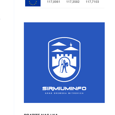
117,0061
117,3582
117,7103