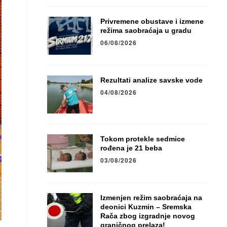
Privremene obustave i izmene
režima saobraćaja u gradu
06/08/2026
Rezultati analize savske vode
04/08/2026
Tokom protekle sedmice
rođena je 21 beba
03/08/2026
Izmenjen režim saobraćaja na
deonici Kuzmin – Sremska
Rača zbog izgradnje novog
graničnog prelaza!