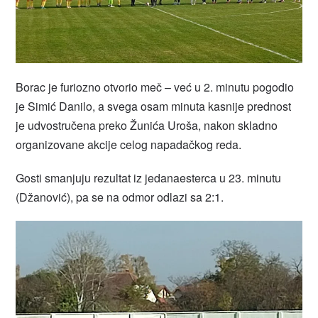
Borac je furiozno otvorio meč – već u 2. minutu pogodio
je Simić Danilo, a svega osam minuta kasnije prednost
je udvostručena preko Žunića Uroša, nakon skladno
organizovane akcije celog napadačkog reda.
Gosti smanjuju rezultat iz jedanaesterca u 23. minutu
(Džanović), pa se na odmor odlazi sa 2:1.