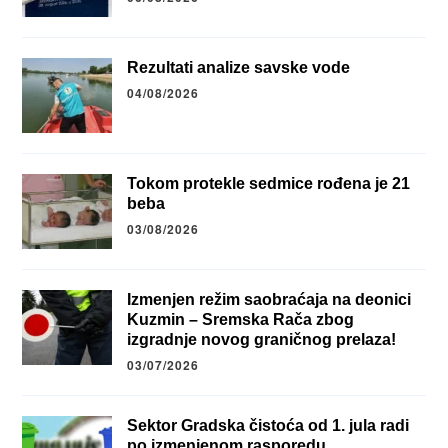
Rezultati analize savske vode
04/08/2026
Tokom protekle sedmice rođena je 21
beba
03/08/2026
Izmenjen režim saobraćaja na deonici
Kuzmin – Sremska Rača zbog
izgradnje novog graničnog prelaza!
03/07/2026
Sektor Gradska čistoća od 1. jula radi
po izmenjenom rasporedu