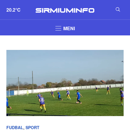
20.2°C
MENI
,
FUDBAL
SPORT