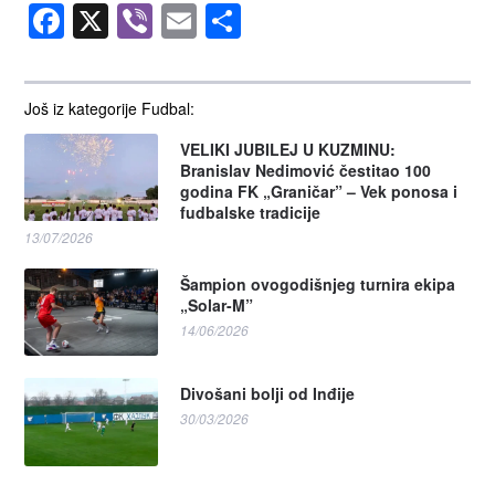
Facebook
X
Viber
Email
Share
Još iz kategorije Fudbal:
VELIKI JUBILEJ U KUZMINU:
Branislav Nedimović čestitao 100
godina FK „Graničar” – Vek ponosa i
fudbalske tradicije
13/07/2026
Šampion ovogodišnjeg turnira ekipa
„Solar-M”
14/06/2026
Divošani bolji od Inđije
30/03/2026