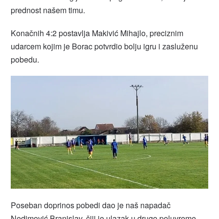
prednost našem timu.
Konačnih 4:2 postavlja Makivić Mihajlo, preciznim
udarcem kojim je Borac potvrdio bolju igru i zasluženu
pobedu.
Poseban doprinos pobedi dao je naš napadač
Nedimović Branislav, čiji je ulazak u drugo poluvreme