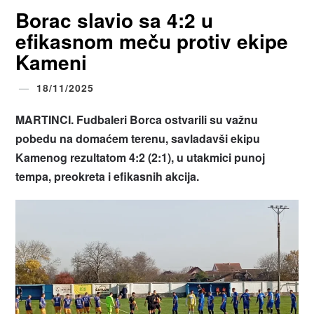
Borac slavio sa 4:2 u
efikasnom meču protiv ekipe
Kameni
18/11/2025
MARTINCI. Fudbaleri Borca ostvarili su važnu
pobedu na domaćem terenu, savladavši ekipu
Kamenog rezultatom 4:2 (2:1), u utakmici punoj
tempa, preokreta i efikasnih akcija.