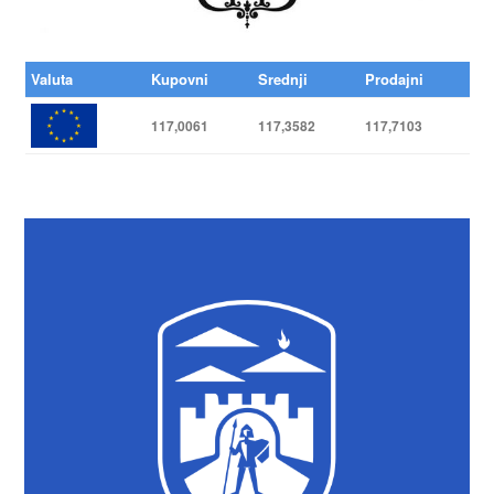
Valuta
Kupovni
Srednji
Prodajni
117,0061
117,3582
117,7103