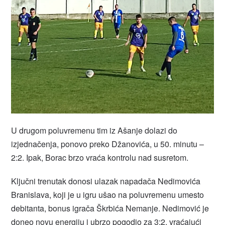
U drugom poluvremenu tim iz Ašanje dolazi do
izjednačenja, ponovo preko Džanovića, u 50. minutu –
2:2. Ipak, Borac brzo vraća kontrolu nad susretom.
Ključni trenutak donosi ulazak napadača Nedimovića
Branislava, koji je u igru ušao na poluvremenu umesto
debitanta, bonus igrača Škrbića Nemanje. Nedimović je
doneo novu energiju i ubrzo pogodio za 3:2, vraćajući