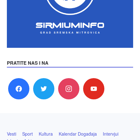
PRATITE NAS I NA
facebook
twitter
instagram
youtube
Vesti
Sport
Kultura
Kalendar Događaja
Intervjui