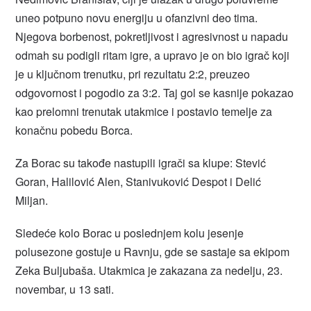
uneo potpuno novu energiju u ofanzivni deo tima.
Njegova borbenost, pokretljivost i agresivnost u napadu
odmah su podigli ritam igre, a upravo je on bio igrač koji
je u ključnom trenutku, pri rezultatu 2:2, preuzeo
odgovornost i pogodio za 3:2. Taj gol se kasnije pokazao
kao prelomni trenutak utakmice i postavio temelje za
konačnu pobedu Borca.
Za Borac su takođe nastupili igrači sa klupe: Stević
Goran, Halilović Alen, Stanivuković Despot i Delić
Miljan.
Sledeće kolo Borac u poslednjem kolu jesenje
polusezone gostuje u Ravnju, gde se sastaje sa ekipom
Zeka Buljubaša. Utakmica je zakazana za nedelju, 23.
novembar, u 13 sati.