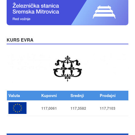
KURS EVRA
Valuta
Kupovni
Srednji
Prodajni
117,0061
117,3582
117,7103