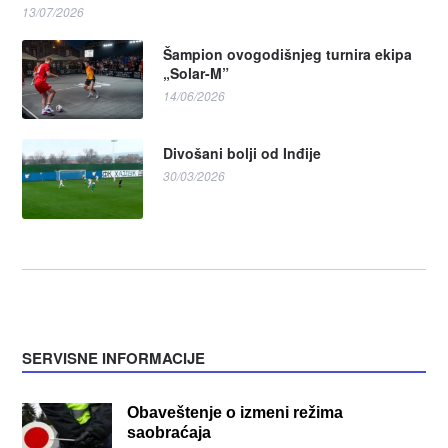
13/07/2026
Šampion ovogodišnjeg turnira ekipa
„Solar-M”
14/06/2026
Divošani bolji od Inđije
30/03/2026
SERVISNE INFORMACIJE
Obaveštenje o izmeni režima
saobraćaja