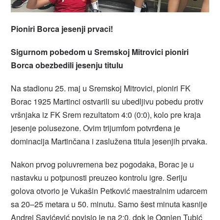
Pioniri Borca jesenji prvaci!
Sigurnom pobedom u Sremskoj Mitrovici pioniri
Borca obezbedili jesenju titulu
Na stadionu 25. maj u Sremskoj Mitrovici, pioniri FK
Borac 1925 Martinci ostvarili su ubedljivu pobedu protiv
vršnjaka iz FK Srem rezultatom 4:0 (0:0), kolo pre kraja
jesenje polusezone. Ovim trijumfom potvrđena je
dominacija Martinčana i zaslužena titula jesenjih prvaka.
Nakon prvog poluvremena bez pogodaka, Borac je u
nastavku u potpunosti preuzeo kontrolu igre. Seriju
golova otvorio je Vukašin Petković maestralnim udarcem
sa 20–25 metara u 50. minutu. Samo šest minuta kasnije
Andrej Savićević povisio je na 2:0, dok je Ognjen Tubić