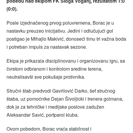
pobedu nad ekipom FK Sloga Voganj, rezultatom 1:0
(0:0).
Posle izjednačenog prvog poluvremena, Borac je u
nastavku preuzeo inicijativu. Jedini i odlučujući gol
postigao je Mihajlo Makivić, donoseći timu tri važna boda
i potreban impuls za nastavak sezone.
Ekipa je prikazala disciplinovanu i organizovanu igru, sa
čvrstom odbranom i kontrolom sredine terena,
neutralisavši sve pokušaje protivnika.
Stručni štab predvodi Gavrilović Darko, šef stručnog
štaba, uz pomoćnike Dejan Šivoljicki i trenera golmana,
dok je za tehničke i medijske poslove zadužen
Aleksandar Savić, portparol kluba.
Ovom pobedom, Borac vraća stabilnost i