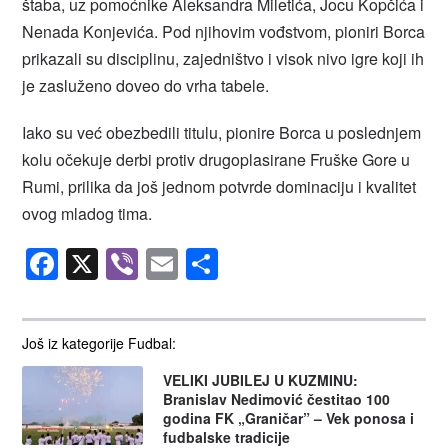
štaba, uz pomoćnike Aleksandra Miletića, Jocu Kopčića i
Nenada Konjevića. Pod njihovim vođstvom, pioniri Borca
prikazali su disciplinu, zajedništvo i visok nivo igre koji ih
je zasluženo doveo do vrha tabele.
Iako su već obezbedili titulu, pionire Borca u poslednjem
kolu očekuje derbi protiv drugoplasirane Fruške Gore u
Rumi, prilika da još jednom potvrde dominaciju i kvalitet
ovog mladog tima.
Facebook
X
Viber
Email
Share
Još iz kategorije Fudbal:
VELIKI JUBILEJ U KUZMINU:
Branislav Nedimović čestitao 100
godina FK „Graničar” – Vek ponosa i
fudbalske tradicije