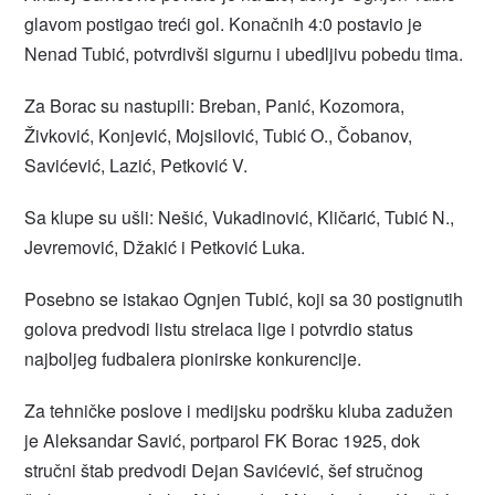
glavom postigao treći gol. Konačnih 4:0 postavio je
Nenad Tubić, potvrdivši sigurnu i ubedljivu pobedu tima.
Za Borac su nastupili: Breban, Panić, Kozomora,
Živković, Konjević, Mojsilović, Tubić O., Čobanov,
Savićević, Lazić, Petković V.
Sa klupe su ušli: Nešić, Vukadinović, Kličarić, Tubić N.,
Jevremović, Džakić i Petković Luka.
Posebno se istakao Ognjen Tubić, koji sa 30 postignutih
golova predvodi listu strelaca lige i potvrdio status
najboljeg fudbalera pionirske konkurencije.
Za tehničke poslove i medijsku podršku kluba zadužen
je Aleksandar Savić, portparol FK Borac 1925, dok
stručni štab predvodi Dejan Savićević, šef stručnog