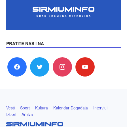
PRATITE NAS I NA
facebook
twitter
instagram
youtube
Vesti
Sport
Kultura
Kalendar Događaja
Intervjui
Izbori
Arhiva