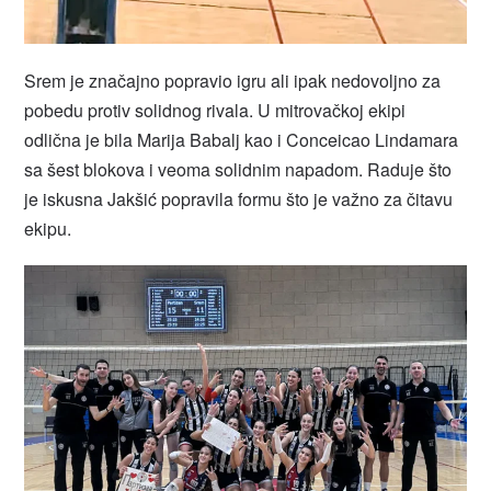
Srem je značajno popravio igru ali ipak nedovoljno za
pobedu protiv solidnog rivala. U mitrovačkoj ekipi
odlična je bila Marija Babalj kao i Conceicao Lindamara
sa šest blokova i veoma solidnim napadom. Raduje što
je iskusna Jakšić popravila formu što je važno za čitavu
ekipu.