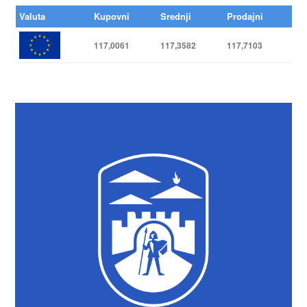
Valuta
Kupovni
Srednji
Prodajni
117,0061
117,3582
117,7103