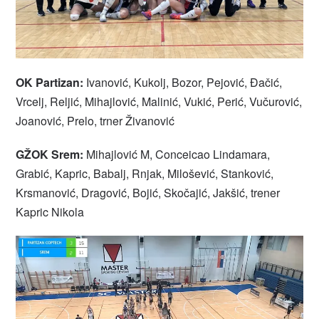
OK Partizan:
Ivanović, Kukolj, Bozor, Pejović, Đačić,
Vrcelj, Reljić, Mihajlović, Malinić, Vukić, Perić, Vučurović,
Joanović, Prelo, trner Živanović
GŽOK Srem:
Mihajlović M, Conceicao Lindamara,
Grabić, Kapric, Babalj, Rnjak, Milošević, Stanković,
Krsmanović, Dragović, Bojić, Skočajić, Jakšić, trener
Kapric Nikola