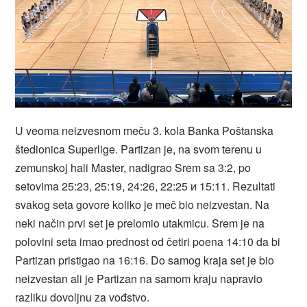
U veoma neizvesnom meču 3. kola Banka Poštanska
štedionica Superlige. Partizan je, na svom terenu u
zemunskoj hali Master, nadigrao Srem sa 3:2, po
setovima 25:23, 25:19, 24:26, 22:25 и 15:11. Rezultati
svakog seta govore koliko je meč bio neizvestan. Na
neki način prvi set je prelomio utakmicu. Srem je na
polovini seta imao prednost od četiri poena 14:10 da bi
Partizan pristigao na 16:16. Do samog kraja set je bio
neizvestan ali je Partizan na samom kraju napravio
razliku dovoljnu za vođstvo.