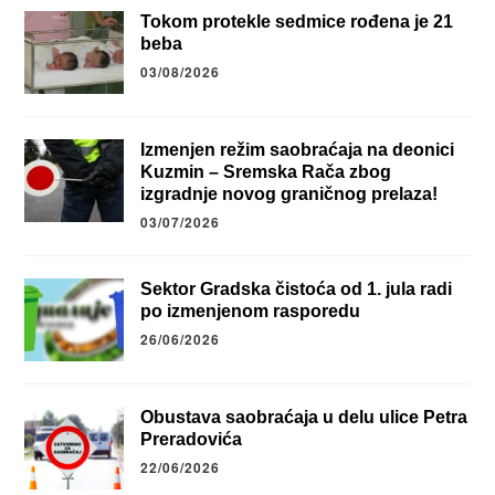
Tokom protekle sedmice rođena je 21
beba
03/08/2026
Izmenjen režim saobraćaja na deonici
Kuzmin – Sremska Rača zbog
izgradnje novog graničnog prelaza!
03/07/2026
Sektor Gradska čistoća od 1. jula radi
po izmenjenom rasporedu
26/06/2026
Obustava saobraćaja u delu ulice Petra
Preradovića
22/06/2026