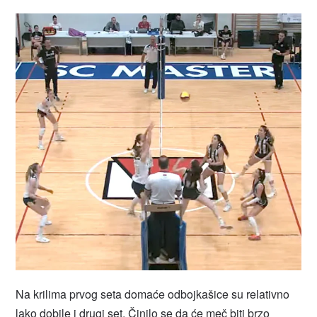
Na krilima prvog seta domaće odbojkašice su relativno
lako dobile i drugi set. Činilo se da će meč biti brzo