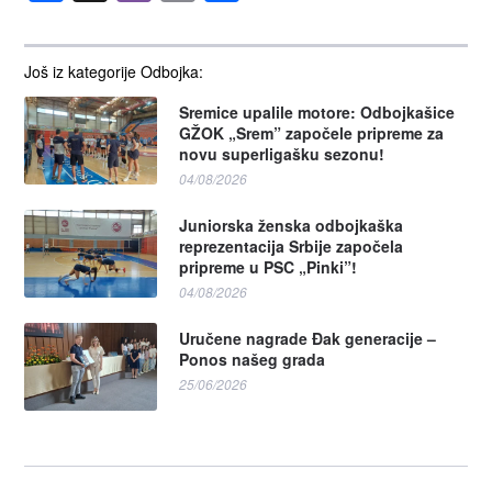
Još iz kategorije Odbojka:
Sremice upalile motore: Odbojkašice
GŽOK „Srem” započele pripreme za
novu superligašku sezonu!
04/08/2026
Juniorska ženska odbojkaška
reprezentacija Srbije započela
pripreme u PSC „Pinki”!
04/08/2026
Uručene nagrade Đak generacije –
Ponos našeg grada
25/06/2026