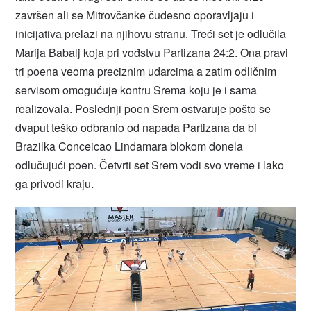
završen ali se Mitrovčanke čudesno oporavljaju i
inicijativa prelazi na njihovu stranu. Treći set je odlučila
Marija Babalj koja pri vođstvu Partizana 24:2. Ona pravi
tri poena veoma preciznim udarcima a zatim odličnim
servisom omogućuje kontru Srema koju je i sama
realizovala. Poslednji poen Srem ostvaruje pošto se
dvaput teško odbranio od napada Partizana da bi
Brazilka Conceicao Lindamara blokom donela
odlučujući poen. Četvrti set Srem vodi svo vreme i lako
ga privodi kraju.