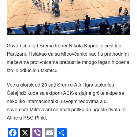
Govoreći o igri Srema trener Nikola Kapric je čestitao
Partizanu i istakao da su Mitrovčanke kao i u prethodnim
mečevima protivnicama prepustile mnogo laganih poena
što je odlučilo utakmicu.
Već u utorak od 20 sati Srem u Atini igra utakmicu
Čelejndž kupa sa ekipom AEK-a sjajne grčke ekipe sa
nekoliko internacionalki u svojim redovima a 5.
novembra Mitrovčani će imati priliku da ugoste rivala iz
Atine u PSC Pinki.
Facebook
X
Viber
Email
Share