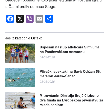
u Čalmi protiv domaće Sloge.
Facebook
X
Viber
Email
Share
Još iz kategorije Ostalo:
Uspešan nastup atletičara Sirmiuma
na Pančevačkom maratonu
04/08/2026
Plivački spektakl na Savi: Održan 56.
maraton Jarak–Šabac
03/08/2026
Mitrovčanin Dimitrije Stojšić izborio
dva finala na Evropskom prvenstvu za
mlađe seniore