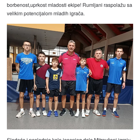
borbenost,uprkost mladosti ekipe! Rumljani raspolažu sa
velikim potencijalom mladih igrača.
Sledeće i poslednje kolo jesenjeg dela,Mitrovčani igraju