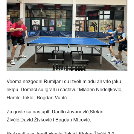
Veoma nezgodni Rumljani su izveli mladu ali vrlo jaku
ekipu. Domaći su igrali u sastavu: Mladen Nedeljković,
Hamid Tokić i Bogdan Vunić.
Za goste su nastupili Danilo Jovanović,Stefan
Živčić,David Živković i Bogdan Mitrović.
Prvi partiju su igrali Hamid Tokić i Stefan Živčić-3:0,