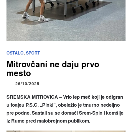
,
OSTALO
SPORT
Mitrovčani ne daju prvo
mesto
26/10/2025
SREMSKA MITROVICA – Vrlo lep meč koji je odigran
u foajeu P.S.C. „Pinki”, obeležio je tmurno nedeljno
pre podne. Sastali su se domaći Srem-Spin i komšije
iz Rume pred malobrojnom publikom.