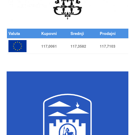
Valuta
Kupovni
Srednji
Prodajni
117,0061
117,3582
117,7103