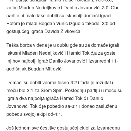
zatim Mladen Nedeljković i Danilo Jovanović -3:0. Obe
partije ni malo lake dobili su iskusniji domaći igrači.
Potom je mladi Bogdan Vunić izgubio takođe -3:0 od
gostujućeg igrača Davida Živkovića.
Teška borba viđena je u dublu gde su za domaće igrali
iskusni Mladen Nedeljković i Hamid Tokić,a za goste
njihov najbolji igrač Danilo Jovanović i izvanredni 11-
godišnjak Bogdan Mitrović.
Domaći su dobili veoma tesno-3:2 i tada je rezultat u
meču bio-3:1 za Srem Spin. Poslednju partiju u meču su
igrala dva najbolja igrača Hamid Tokić i Danilo
Jovanović. Tokić je pobedio sa-3:1 i doneo zasluženu
pobedu svojoj ekipi od-4:1.
Još jednom sve čestitke gostujućoj ekipi za izvanrednu