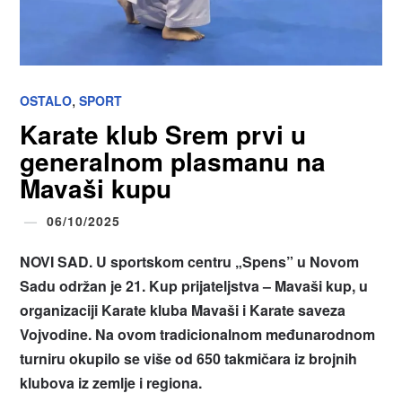
,
OSTALO
SPORT
Karate klub Srem prvi u
generalnom plasmanu na
Mavaši kupu
06/10/2025
NOVI SAD. U sportskom centru „Spens” u Novom
Sadu održan je 21. Kup prijateljstva – Mavaši kup, u
organizaciji Karate kluba Mavaši i Karate saveza
Vojvodine. Na ovom tradicionalnom međunarodnom
turniru okupilo se više od 650 takmičara iz brojnih
klubova iz zemlje i regiona.