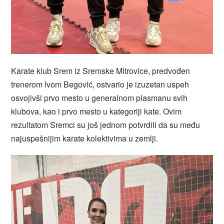
Karate klub Srem iz Sremske Mitrovice, predvođen
trenerom Ivom Begović, ostvario je izuzetan uspeh
osvojivši prvo mesto u generalnom plasmanu svih
klubova, kao i prvo mesto u kategoriji kate. Ovim
rezultatom Sremci su još jednom potvrdili da su među
najuspešnijim karate kolektivima u zemlji.