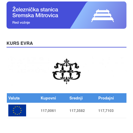
KURS EVRA
Valuta
Kupovni
Srednji
Prodajni
117,0061
117,3582
117,7103