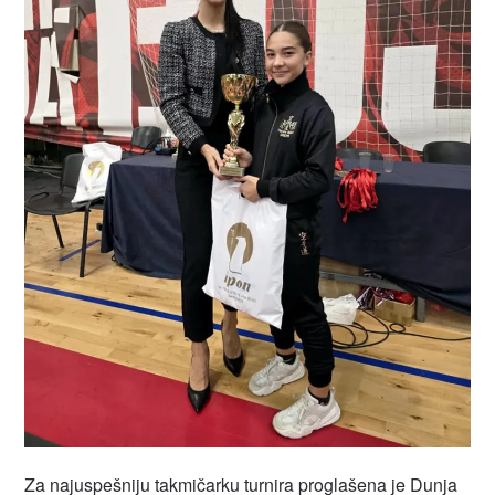
Za najuspešniju takmičarku turnira proglašena je Dunja