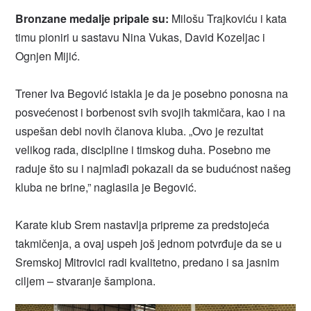
Bronzane medalje pripale su:
Milošu Trajkoviću i kata
timu pioniri u sastavu Nina Vukas, David Kozeljac i
Ognjen Mijić.
Trener Iva Begović istakla je da je posebno ponosna na
posvećenost i borbenost svih svojih takmičara, kao i na
uspešan debi novih članova kluba. „Ovo je rezultat
velikog rada, discipline i timskog duha. Posebno me
raduje što su i najmlađi pokazali da se budućnost našeg
kluba ne brine,” naglasila je Begović.
Karate klub Srem nastavlja pripreme za predstojeća
takmičenja, a ovaj uspeh još jednom potvrđuje da se u
Sremskoj Mitrovici radi kvalitetno, predano i sa jasnim
ciljem – stvaranje šampiona.