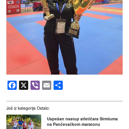
Facebook
X
Viber
Email
Share
Još iz kategorije Ostalo:
Uspešan nastup atletičara Sirmiuma
na Pančevačkom maratonu