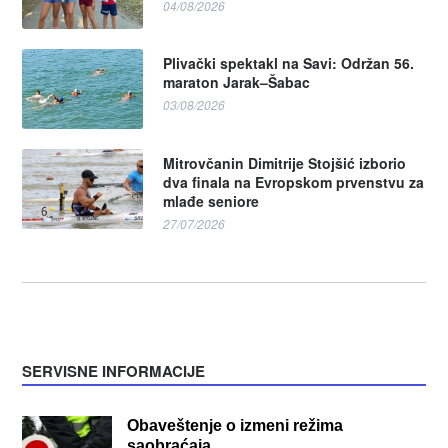
04/08/2026
Plivački spektakl na Savi: Održan 56.
maraton Jarak–Šabac
03/08/2026
Mitrovčanin Dimitrije Stojšić izborio
dva finala na Evropskom prvenstvu za
mlađe seniore
27/07/2026
SERVISNE INFORMACIJE
Obaveštenje o izmeni režima
saobraćaja