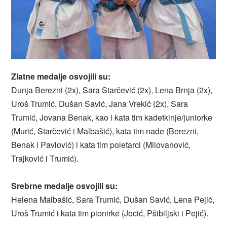
Zlatne medalje osvojili su:
Dunja Berezni (2x), Sara Starčević (2x), Lena Brnja (2x),
Uroš Trumić, Dušan Savić, Jana Vrekić (2x), Sara
Trumić, Jovana Benak, kao i kata tim kadetkinje/juniorke
(Murić, Starčević i Malbašić), kata tim nade (Berezni,
Benak i Pavlović) i kata tim poletarci (Milovanović,
Trajković i Trumić).
Srebrne medalje osvojili su:
Helena Malbašić, Sara Trumić, Dušan Savić, Lena Pejić,
Uroš Trumić i kata tim pionirke (Jocić, Pšibiljski i Pejić).