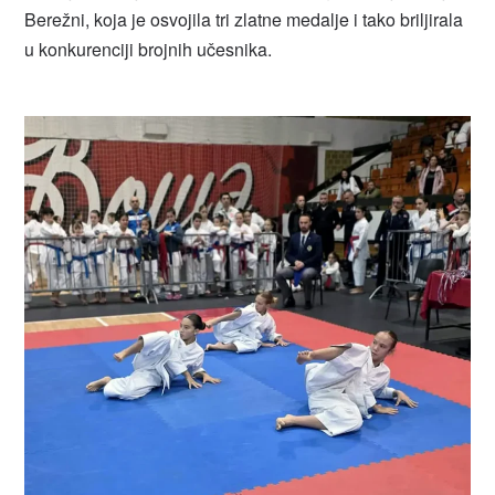
Berežni, koja je osvojila tri zlatne medalje i tako briljirala
u konkurenciji brojnih učesnika.