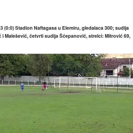
 (0:0) Stadion Naftagasa u Elemiru, gledalaca 300; sudija
i Malešević, četvrti sudija Šćepanović, strelci: Mitrović 69,