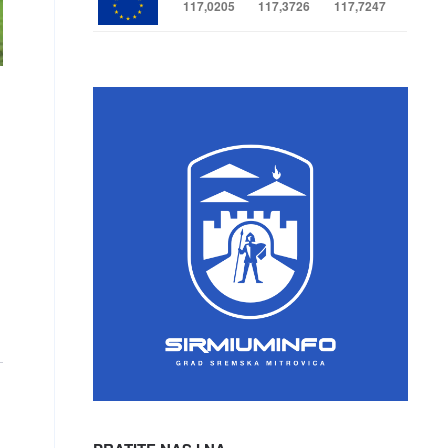
117,0205
117,3726
117,7247