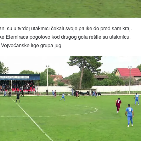
 su u tvrdoj utakmici čekali svoje prilike do pred sam kraj.
ške Elemiraca pogotovo kod drugog gola rešile su utakmicu.
 Vojvoćanske lige grupa jug.