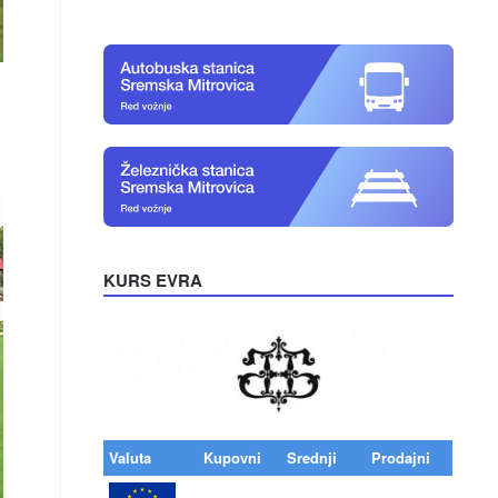
KURS EVRA
Valuta
Kupovni
Srednji
Prodajni