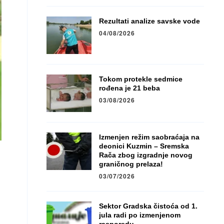
Rezultati analize savske vode
04/08/2026
Tokom protekle sedmice
rođena je 21 beba
03/08/2026
Izmenjen režim saobraćaja na
deonici Kuzmin – Sremska
Rača zbog izgradnje novog
graničnog prelaza!
03/07/2026
Sektor Gradska čistoća od 1.
jula radi po izmenjenom