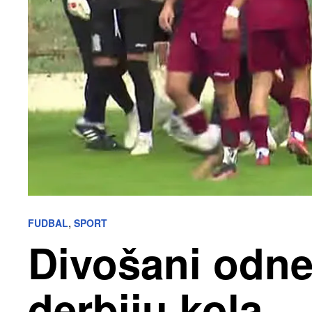
,
FUDBAL
SPORT
Divošani odne
derbiju kola