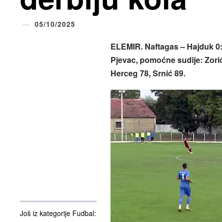
05/10/2025
ELEMIR. Naftagas – Hajduk 0:3
Pjevac, pomoćne sudije: Zorić 
Herceg 78, Srnić 89.
Još iz kategorije Fudbal: