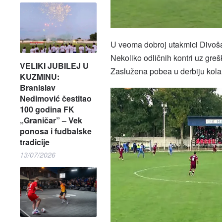
U veoma dobroj utakmici Divošani
Nekoliko odličnih kontri uz gre
VELIKI JUBILEJ U
Zaslužena pobea u derbiju kola
KUZMINU:
Branislav
Nedimović čestitao
100 godina FK
„Graničar” – Vek
ponosa i fudbalske
tradicije
13/07/2026