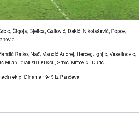
rbić, Čigoja, Bjelica, Gailović, Dakić, Nikolašević, Popov,
janović
Mandić Ratko, Nađ, Mandić Andrej, Herceg, Ignjić, Veselinović,
ć Milan, igrali su i Kukolj, Srnić, Mitrović i Đurić
aćin ekipi Dinama 1945 iz Pančeva.
l
hare