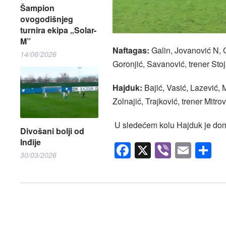
Šampion
ovogodišnjeg
turnira ekipa „Solar-
M”
Naftagas:
Galin, Jovanović N, G
14/06/2026
Goronjić, Savanović, trener Sto
Hajduk:
Bajić, Vasić, Lazević, 
Zolnajić, Trajković, trener Mitrovi
U sledećem kolu Hajduk je dom
Divošani bolji od
Inđije
Facebook
X
Viber
Emai
S
30/03/2026