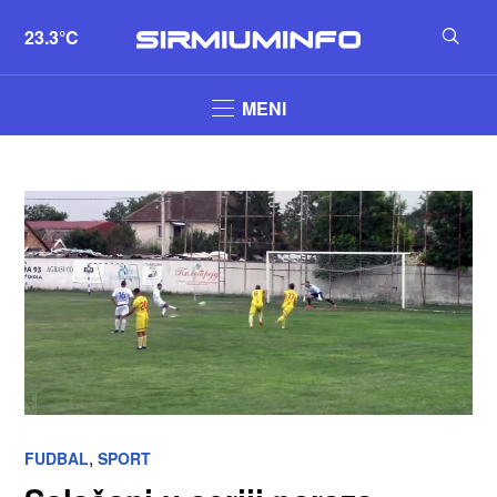
23.3°C
MENI
,
FUDBAL
SPORT