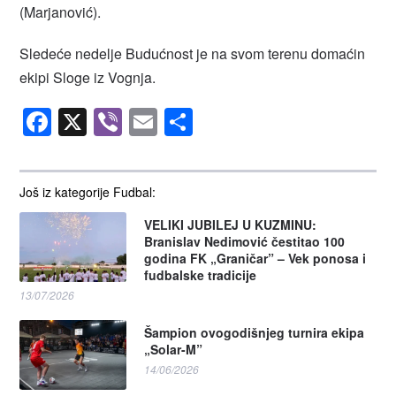
(Marjanović).
Sledeće nedelje Budućnost je na svom terenu domaćin
ekipi Sloge iz Vognja.
Facebook
X
Viber
Email
Share
Još iz kategorije Fudbal:
VELIKI JUBILEJ U KUZMINU:
Branislav Nedimović čestitao 100
godina FK „Graničar” – Vek ponosa i
fudbalske tradicije
13/07/2026
Šampion ovogodišnjeg turnira ekipa
„Solar-M”
14/06/2026