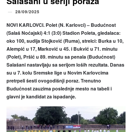
Salašani u seriji poraza
28/09/2025
NOVI KARLOVCI. Polet (N. Karlovci) – Budućnost
(Salaš Noćajski) 4:1 (3:0) Stadion Poleta, gledalaca:
oko 100, sudija Stojković (Ruma), strelci: Burka u 10,
Alempić u 17, Marković u 45. i Bukvić u 71. minutu
(Polet), Pršić u 89. minutu sa penala (Budućnost)
Salašani nastavljaju sa serijom loših rezultata. Danas
su u 7. kolu Sremske lige u Novim Karlovcima
pretrpeli šesti ovogodišnji poraz. Trenutno
Budućnost zauzima poslednje mesto na tabeli i
glavni je kandidat za ispadanje.