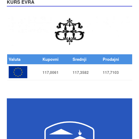
KURS EVRA
Valuta
Kupovni
Srednji
Prodajni
117,0061
117,3582
117,7103