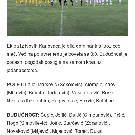
Ekipa iz Novih Karlovaca je bila dominantna kroz ceo
meč. Već na poluvremenu je povela sa 3:0. Budućnost je
počasni pogodak postigla na samom kraju iz
jedanaesterca.
POLET:
Lalić, Marković (Sokolović), Alempić, Zaov
(Mitrović), Bubalo (Todorović), Vukobratović, Burka,
Nikolaš (Krkobabić), Ragastovac, Bukvić, Kotuljač.
BUDUĆNOST:
Čupić, Jeftić, Đukić (Simeunović), Pršić,
Rogo (Simovljević), Jošić, Starčević (Zoranović),
Novaković (Miljević), Mijailović, Tomić, Đukić