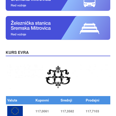
KURS EVRA
Valuta
Kupovni
Srednji
Prodajni
117,0061
117,3582
117,7103