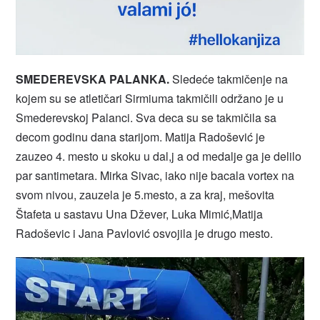
SMEDEREVSKA PALANKA.
Sledeće takmičenje na
kojem su se atletičari Sirmiuma takmičili održano je u
Smederevskoj Palanci. Sva deca su se takmičila sa
decom godinu dana starijom. Matija Radošević je
zauzeo 4. mesto u skoku u dal,j a od medalje ga je delilo
par santimetara. Mirka Sivac, iako nije bacala vortex na
svom nivou, zauzela je 5.mesto, a za kraj, mešovita
Štafeta u sastavu Una Džever, Luka Mimić,Matija
Radoševic i Jana Pavlović osvojila je drugo mesto.