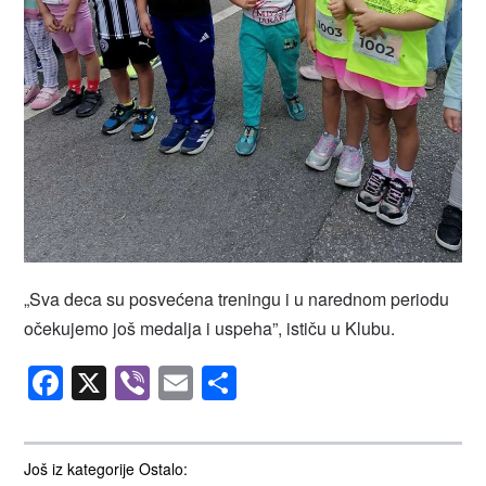
„Sva deca su posvećena treningu i u narednom periodu
očekujemo još medalja i uspeha”, ističu u Klubu.
Facebook
X
Viber
Email
Share
Još iz kategorije Ostalo: