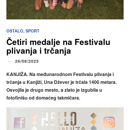
,
OSTALO
SPORT
Četiri medalje na Festivalu
plivanja i trčanja
26/08/2025
KANJIŽA
.
Na međunarodnom Festivalu plivanja i
trčanja u Kanjiži, Una Džever je trčala 1400 metara.
Osvojila je drugo mesto, a zlato je izgubila u
fotofinišu od domaćeg takmičara.