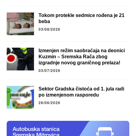
Tokom protekle sedmice rođena je 21
beba
03/08/2026
Izmenjen režim saobraćaja na deonici
Kuzmin – Sremska Rača zbog
izgradnje novog graničnog prelaza!
03/07/2026
Sektor Gradska čistoća od 1. jula radi
po izmenjenom rasporedu
26/06/2026