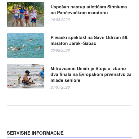
Uspešan nastup atletičara Sirmiuma
na Pančevačkom maratonu
04/08/2026
Plivački spektakl na Savi: Održan 56.
maraton Jarak–Šabac
03/08/2026
Mitrovčanin Dimitrije Stojšić izborio
dva finala na Evropskom prvenstvu za
mlađe seniore
27/07/2026
SERVISNE INFORMACIJE