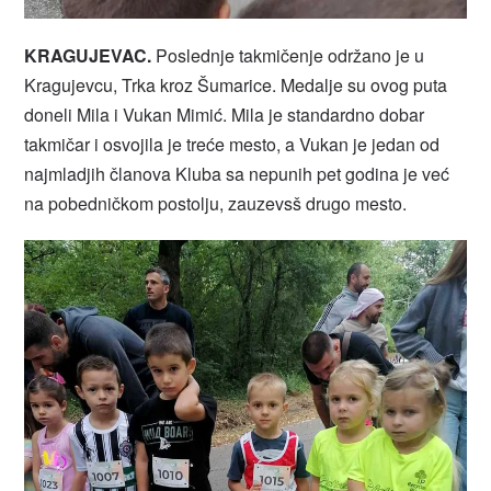
KRAGUJEVAC.
Poslednje takmičenje održano je u
Kragujevcu, Trka kroz Šumarice. Medalje su ovog puta
doneli Mila i Vukan Mimić. Mila je standardno dobar
takmičar i osvojila je treće mesto, a Vukan je jedan od
najmladjih članova Kluba sa nepunih pet godina je već
na pobedničkom postolju, zauzevsš drugo mesto.