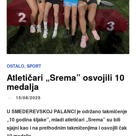
,
OSTALO
SPORT
Atletičari „Srema” osvojili 10
medalja
15/08/2025
U SMEDEREVSKOJ PALANCI je održano takmičenje
„10 godina
š
ljake”, mladi atletičari „Srema” su bili
sjajni kao i na prethodnim takmičenjima i osvojili čak
10 medalja.