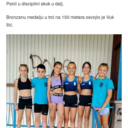
Perić u disciplini skok u dalj.
Bronzanu medalju u trci na 150 metara osvojio je Vuk
Ilić.