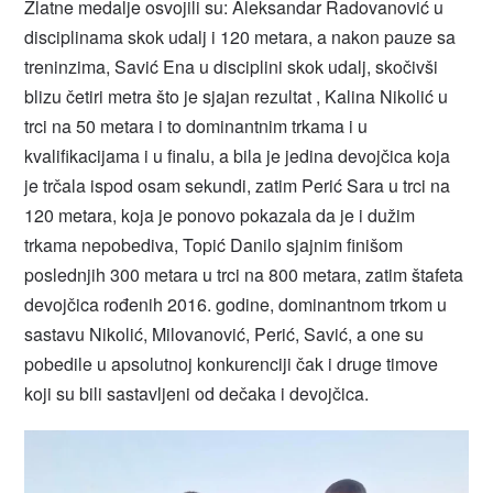
Zlatne medalje osvojili su: Aleksandar Radovanović u
disciplinama skok udalj i 120 metara, a nakon pauze sa
treninzima, Savić Ena u disciplini skok udalj, skočivši
blizu četiri metra što je sjajan rezultat , Kalina Nikolić u
trci na 50 metara i to dominantnim trkama i u
kvalifikacijama i u finalu, a bila je jedina devojčica koja
je trčala ispod osam sekundi, zatim Perić Sara u trci na
120 metara, koja je ponovo pokazala da je i dužim
trkama nepobediva, Topić Danilo sjajnim finišom
poslednjih 300 metara u trci na 800 metara, zatim štafeta
devojčica rođenih 2016. godine, dominantnom trkom u
sastavu Nikolić, Milovanović, Perić, Savić, a one su
pobedile u apsolutnoj konkurenciji čak i druge timove
koji su bili sastavljeni od dečaka i devojčica.