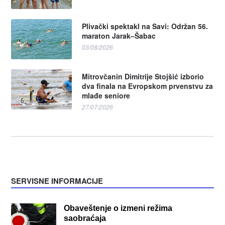
Plivački spektakl na Savi: Održan 56.
maraton Jarak–Šabac
03/08/2026
Mitrovčanin Dimitrije Stojšić izborio
dva finala na Evropskom prvenstvu za
mlađe seniore
27/07/2026
SERVISNE INFORMACIJE
Obaveštenje o izmeni režima
saobraćaja