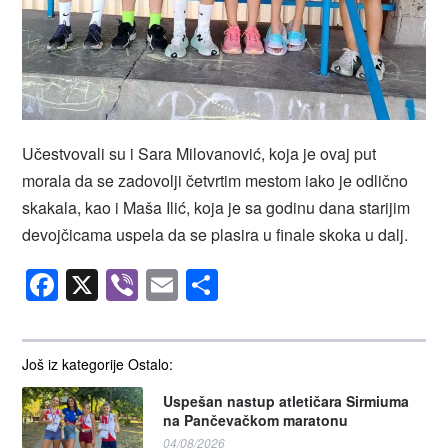
Učestvovali su i Sara Milovanović, koja je ovaj put
morala da se zadovolji četvrtim mestom iako je odlično
skakala, kao i Maša Ilić, koja je sa godinu dana starijim
devojčicama uspela da se plasira u finale skoka u dalj.
Facebook
X
Viber
Email
Share
Još iz kategorije Ostalo:
Uspešan nastup atletičara Sirmiuma
na Pančevačkom maratonu
04/08/2026