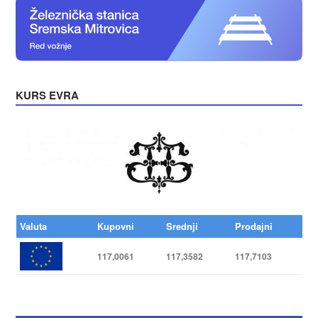
KURS EVRA
Valuta
Kupovni
Srednji
Prodajni
117,0061
117,3582
117,7103