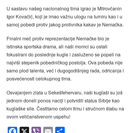
U sastavu našeg nacionalnog tima igrao je Mitrovčanin
Igor Kovačić, koji je imao važnu ulogu na turniru kao i u
samoj pobedi protiv jakog protivnika kakav je Nemačka.
Finalni meč protiv reprezentacije Nemačke bio je
istinska sportska drama, ali naši momci su ostali
fokusirani do poslednje kugle i zasluženo se popeli na
najviši stepenik pobedničkog postolja. Ova pobeda nije
samo plod talenta, već i dugogodišnjeg rada, odricanja i
posvećenosti celokupnog tima.
Osvajanjem zlata u Sekešfehervaru, naši kuglaši su još
jednom doneli ponos naciji i potvrdili status Srbije kao
kuglaške sile. Čestitamo celom timu i stručnom štabu na
ovom veličanstvenom uspehu!
Facebook
X
Viber
Email
Share