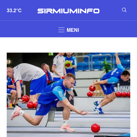
33.2°C
MENI