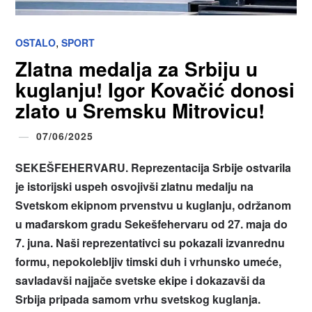
,
OSTALO
SPORT
Zlatna medalja za Srbiju u
kuglanju! Igor Kovačić donosi
zlato u Sremsku Mitrovicu!
07/06/2025
SEKEŠFEHERVARU. Reprezentacija Srbije ostvarila
je istorijski uspeh osvojivši zlatnu medalju na
Svetskom ekipnom prvenstvu u kuglanju, održanom
u mađarskom gradu Sekešfehervaru od 27. maja do
7. juna. Naši reprezentativci su pokazali izvanrednu
formu, nepokolebljiv timski duh i vrhunsko umeće,
savladavši najjače svetske ekipe i dokazavši da
Srbija pripada samom vrhu svetskog kuglanja.