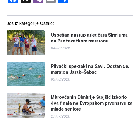
Još iz kategorije Ostalo:
Uspešan nastup atletičara Sirmiuma
na Pančevačkom maratonu
04/08/2026
Plivački spektakl na Savi: Održan 56.
maraton Jarak–Šabac
03/08/2026
Mitrovčanin Dimitrije Stojšić izborio
dva finala na Evropskom prvenstvu za
mlađe seniore
27/07/2026