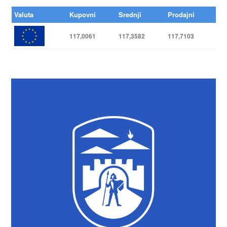
Valuta
Kupovni
Srednji
Prodajni
117,0061
117,3582
117,7103