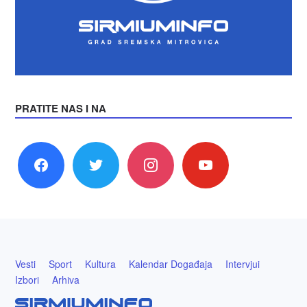
PRATITE NAS I NA
facebook
twitter
instagram
youtube
Vesti
Sport
Kultura
Kalendar Događaja
Intervjui
Izbori
Arhiva