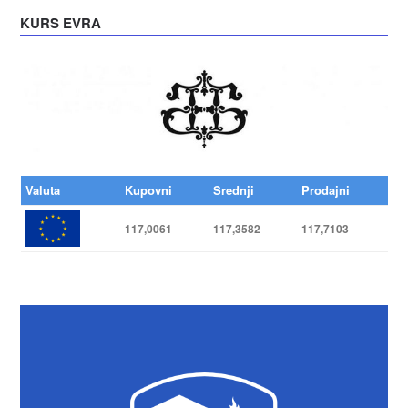
KURS EVRA
Valuta
Kupovni
Srednji
Prodajni
117,0061
117,3582
117,7103