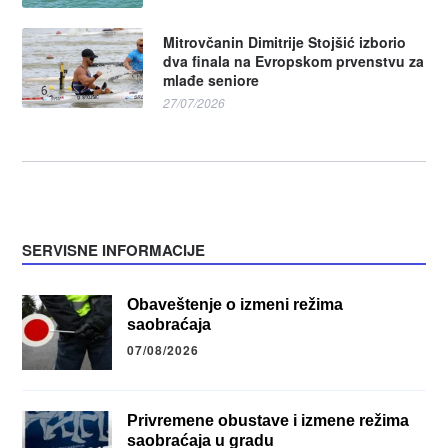
Mitrovčanin Dimitrije Stojšić izborio
dva finala na Evropskom prvenstvu za
mlađe seniore
27/07/2026
SERVISNE INFORMACIJE
Obaveštenje o izmeni režima
saobraćaja
07/08/2026
Privremene obustave i izmene režima
saobraćaja u gradu