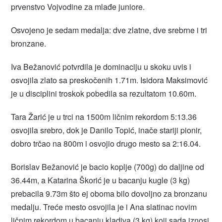
prvenstvo Vojvodine za mlađe juniore.
Osvojeno je sedam medalja: dve zlatne, dve srebrne i tri
bronzane.
Iva Bežanović potvrdila je dominaciju u skoku uvis i
osvojila zlato sa preskočenih 1.71m. Isidora Maksimović
je u disciplini troskok pobedila sa rezultatom 10.60m.
Tara Žarić je u trci na 1500m ličnim rekordom 5:13.36
osvojila srebro, dok je Danilo Topić, inače stariji pionir,
dobro trčao na 800m i osvojio drugo mesto sa 2:16.04.
Borislav Bežanović je bacio koplje (700g) do daljine od
36.44m, a Katarina Škorić je u bacanju kugle (3 kg)
prebacila 9.73m što ej oboma bilo dovoljno za bronzanu
medalju. Treće mesto osvojila je i Ana slatinac novim
ličnim rekordom u bacanju kladiva (3 kg) koji sada iznosi