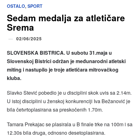
,
OSTALO
SPORT
Sedam medalja za atletičare
Srema
02/06/2025
SLOVENSKA BISTRICA. U subotu 31.maja u
Slovenskoj Bistrici održan je međunarodni atletski
miting i nastupilo je troje atletičara mitrovačkog
kluba.
Slavko Stević pobedio je u disciplini skok uvis sa 2.14m.
U istoj disciplini u ženskoj konkurenciji Iva Bežanović je
bila četvrtoplasirana sa preskočenih 1.70m.
Tamara Prekajac se plasirala u B finale trke na 100m i sa
12.30s bila druga, odnosno desetoplasirana.