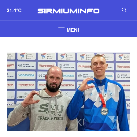
31.4°C
MENI