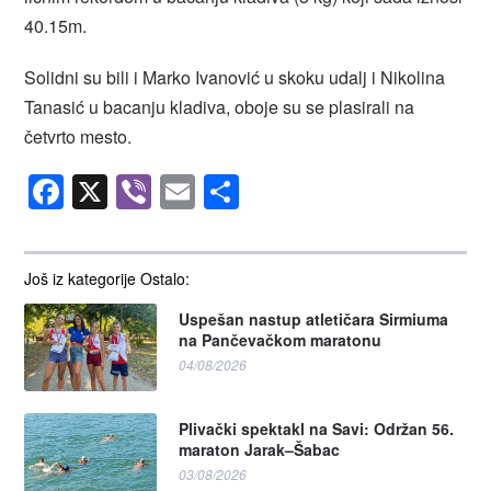
40.15m.
Solidni su bili i Marko Ivanović u skoku udalj i Nikolina
Tanasić u bacanju kladiva, oboje su se plasirali na
četvrto mesto.
Facebook
X
Viber
Email
Share
Još iz kategorije Ostalo:
Uspešan nastup atletičara Sirmiuma
na Pančevačkom maratonu
04/08/2026
Plivački spektakl na Savi: Održan 56.
maraton Jarak–Šabac
03/08/2026