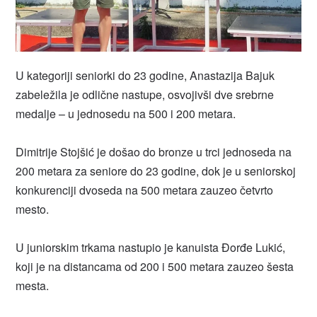
U kategoriji seniorki do 23 godine, Anastazija Bajuk
zabeležila je odlične nastupe, osvojivši dve srebrne
medalje – u jednosedu na 500 i 200 metara.
Dimitrije Stojšić je došao do bronze u trci jednoseda na
200 metara za seniore do 23 godine, dok je u seniorskoj
konkurenciji dvoseda na 500 metara zauzeo četvrto
mesto.
U juniorskim trkama nastupio je kanuista Đorđe Lukić,
koji je na distancama od 200 i 500 metara zauzeo šesta
mesta.