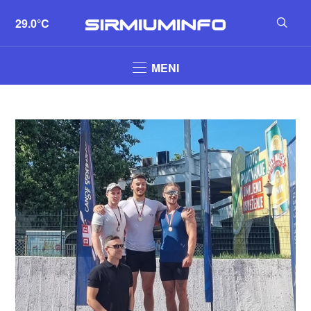
29.0°C
MENI