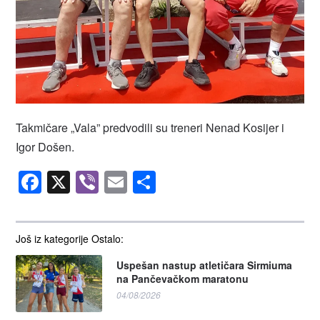
Takmičare „Vala” predvodili su treneri Nenad Kosijer i
Igor Došen.
Facebook
X
Viber
Email
Share
Još iz kategorije Ostalo:
Uspešan nastup atletičara Sirmiuma
na Pančevačkom maratonu
04/08/2026