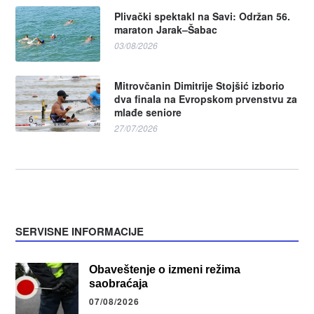
Plivački spektakl na Savi: Održan 56.
maraton Jarak–Šabac
03/08/2026
Mitrovčanin Dimitrije Stojšić izborio
dva finala na Evropskom prvenstvu za
mlađe seniore
27/07/2026
SERVISNE INFORMACIJE
Obaveštenje o izmeni režima
saobraćaja
07/08/2026