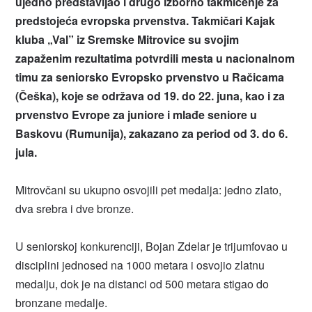
ujedno predstavljao i drugo izborno takmičenje za
predstojeća evropska prvenstva. Takmičari Kajak
kluba „Val” iz Sremske Mitrovice su svojim
zapaženim rezultatima potvrdili mesta u nacionalnom
timu za seniorsko Evropsko prvenstvo u Račicama
(Češka), koje se održava od 19. do 22. juna, kao i za
prvenstvo Evrope za juniore i mlađe seniore u
Baskovu (Rumunija), zakazano za period od 3. do 6.
jula.
Mitrovčani su ukupno osvojili pet medalja: jedno zlato,
dva srebra i dve bronze.
U seniorskoj konkurenciji, Bojan Zdelar je trijumfovao u
disciplini jednosed na 1000 metara i osvojio zlatnu
medalju, dok je na distanci od 500 metara stigao do
bronzane medalje.