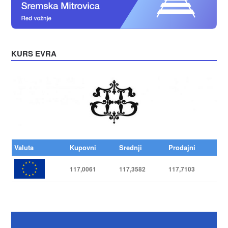
KURS EVRA
Valuta
Kupovni
Srednji
Prodajni
117,0061
117,3582
117,7103