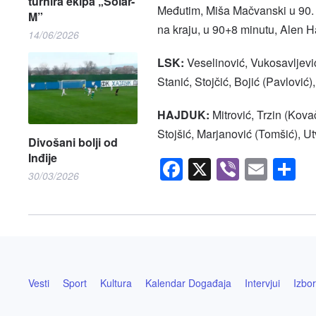
turnira ekipa „Solar-
Međutim, Miša Mačvanski u 90. m
M”
na kraju, u 90+8 minutu, Alen Ha
14/06/2026
LSK:
Veselinović, Vukosavljević
Stanić, Stojčić, Bojić (Pavlović)
HAJDUK:
Mitrović, Trzin (Kovač
Stojšić, Marjanović (Tomšić), U
Divošani bolji od
Inđije
Facebook
X
Viber
Emai
S
30/03/2026
Vesti
Sport
Kultura
Kalendar Događaja
Intervjui
Izbor