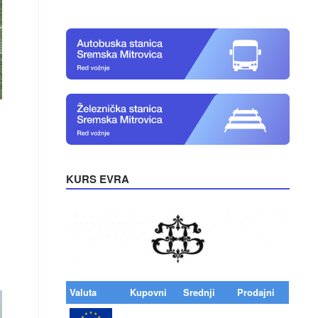
KURS EVRA
Valuta
Kupovni
Srednji
Prodajni