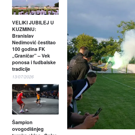
VELIKI JUBILEJ U
KUZMINU:
Branislav
Nedimović čestitao
100 godina FK
„Graničar” – Vek
ponosa i fudbalske
tradicije
13/07/2026
Šampion
ovogodišnjeg