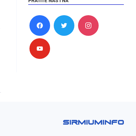
PRATITE NAS I NA
facebook
twitter
instagram
,
youtube