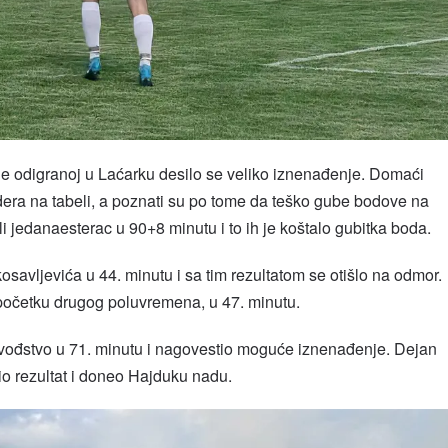
ge odigranoj u Laćarku desilo se veliko iznenađenje. Domaći
lidera na tabeli, a poznati su po tome da teško gube bodove na
ili jedanaesterac u 90+8 minutu i to ih je koštalo gubitka boda.
avljevića u 44. minutu i sa tim rezultatom se otišlo na odmor.
 početku drugog poluvremena, u 47. minutu.
vođstvo u 71. minutu i nagovestio moguće iznenađenje. Dejan
io rezultat i doneo Hajduku nadu.