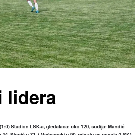
 lidera
:0) Stadion LSK-a, gledalaca: oko 120, sudija: Mandić
 u 44, Stanić u 71. i Mačvanski u 90. minutu sa penala (LSK)