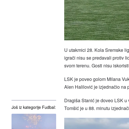
U utakmici 28. Kola Sremske li
igrači nisu se predavali protiv 
svom terenu. Gosti nisu iskorist
LSK je poveo golom Milana Vukos
Alen Halilović je izjednačio na
Dragiša Stanić je doveo LSK u 
Još iz kategorije Fudbal:
Tomšić je u 88. minutu izjednač