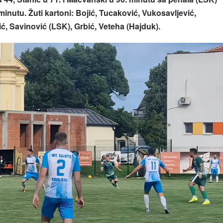
minutu. Žuti kartoni: Bojić, Tucaković, Vukosavljević,
ć, Savinović (LSK), Grbić, Veteha (Hajduk).