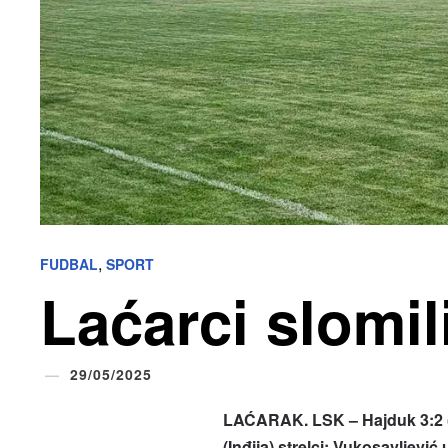
,
FUDBAL
SPORT
Laćarci slomili
29/05/2025
LAĆARAK. LSK – Hajduk 3:2 (1
(Inđija) strelci: Vukosavljević