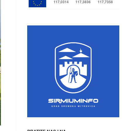
117,0314
117,3836
117,7358