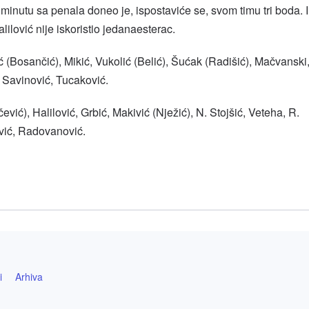
inutu sa penala doneo je, ispostaviće se, svom timu tri boda. I
lilović nije iskoristio jedanaesterac.
 (Bosančić), Mikić, Vukolić (Belić), Šućak (Radišić), Mačvanski
, Savinović, Tucaković.
ević), Halilović, Grbić, Makivić (Nježić), N. Stojšić, Veteha, R.
tvić, Radovanović.
l
hare
i
Arhiva