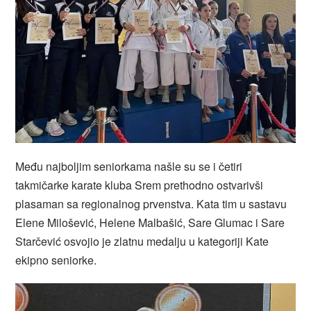
Među najboljim seniorkama našle su se i četiri
takmičarke karate kluba Srem prethodno ostvarivši
plasaman sa regionalnog prvenstva. Kata tim u sastavu
Elene Milošević, Helene Malbašić, Sare Glumac i Sare
Starčević osvojio je zlatnu medalju u kategoriji Kate
ekipno seniorke.