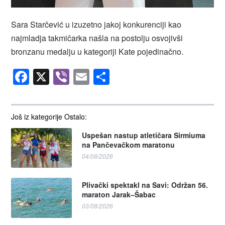
Sara Starčević u izuzetno jakoj konkurenciji kao
najmladja takmičarka našla na postolju osvojivši
bronzanu medalju u kategoriji Kate pojedinačno.
Facebook
X
Viber
Email
Share
Još iz kategorije Ostalo:
Uspešan nastup atletičara Sirmiuma
na Pančevačkom maratonu
04/08/2026
Plivački spektakl na Savi: Održan 56.
maraton Jarak–Šabac
03/08/2026