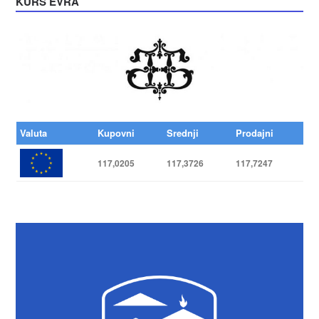
KURS EVRA
Valuta
Kupovni
Srednji
Prodajni
117,0205
117,3726
117,7247