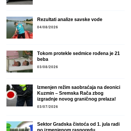
Rezultati analize savske vode
04/08/2026
Tokom protekle sedmice rođena je 21
beba
03/08/2026
Izmenjen režim saobraćaja na deonici
Kuzmin – Sremska Rača zbog
izgradnje novog graničnog prelaza!
03/07/2026
Sektor Gradska čistoća od 1. jula radi
po izmenjenom rasporedu