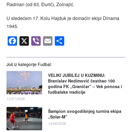
Radman (od 63. Đurić), Zolnajić.
U sledećem 17. Kolu Hajduk je domaćin ekipi Dinama
1945.
Facebook
X
Viber
Email
Share
Još iz kategorije Fudbal:
VELIKI JUBILEJ U KUZMINU:
Branislav Nedimović čestitao 100
godina FK „Graničar” – Vek ponosa i
fudbalske tradicije
13/07/2026
Šampion ovogodišnjeg turnira ekipa
„Solar-M”
14/06/2026