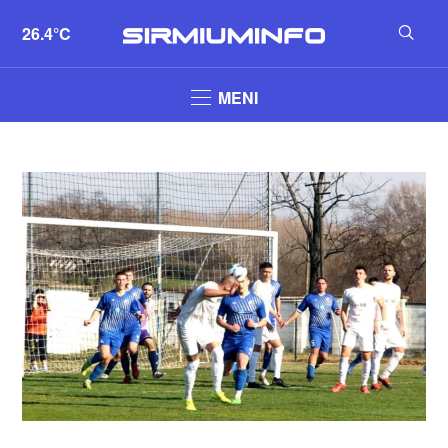
26.4°C
MENI