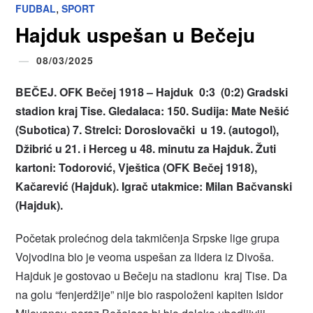
,
FUDBAL
SPORT
Hajduk uspešan u Bečeju
08/03/2025
BEČEJ. OFK Bečej 1918 – Hajduk 0:3 (0:2) Gradski
stadion kraj Tise. Gledalaca: 150. Sudija: Mate Nešić
(Subotica) 7. Strelci: Doroslovački u 19. (autogol),
Džibrić u 21. i Herceg u 48. minutu za Hajduk. Žuti
kartoni: Todorović, Vještica (OFK Bečej 1918),
Kačarević (Hajduk). Igrač utakmice: Milan Bačvanski
(Hajduk).
Početak prolećnog dela takmičenja Srpske lige grupa
Vojvodina bio je veoma uspešan za lidera iz Divoša.
Hajduk je gostovao u Bečeju na stadionu kraj Tise. Da
na golu “fenjerdžije” nije bio raspoloženi kapiten Isidor