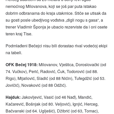
nemoćnog Milovanova, koji se još par puta istakao
dobrim odbranama do kraja utakmice. Stiče se utisak da
su gosti posle ubedjivog vođstva „digli nogu s gasa“, a
trener Vladimir Šponja je ubacio rezerviste da i oni osete
teren kraj Tise.
Podmlađeni Bečejci nisu bili dorastao rival vodećoj ekipi
na tabeli.
OFK Bečej 1918:
Milovanov, Vještica, Doroslovački (od
74. Vučkov), Perić, Radović, Ćuk, Todorović (od 88.
Rigo), Mijailović, Sladić (od 88 Nićin), Tufegdžić (od 53.
Jovičić), Novaković (od 88 Odžić).
Hajduk:
Jakovljević, Vasić (od 46 Nađ), Mandić,
Kačarević, Bošnjak (od 80. Veljović), Ignjić, Herceg,
Bačvanski (od 64. Uglješić), Džibrić (od 63, Tomac),