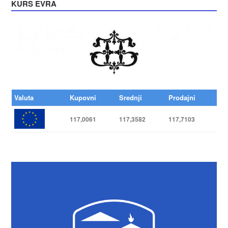
KURS EVRA
Valuta
Kupovni
Srednji
Prodajni
117,0061
117,3582
117,7103