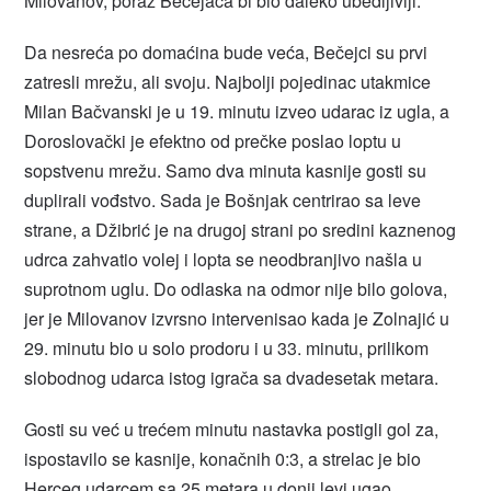
Milovanov, poraz Bečejaca bi bio daleko ubedljiviji.
Da nesreća po domaćina bude veća, Bečejci su prvi
zatresli mrežu, ali svoju. Najbolji pojedinac utakmice
Milan Bačvanski je u 19. minutu izveo udarac iz ugla, a
Doroslovački je efektno od prečke poslao loptu u
sopstvenu mrežu. Samo dva minuta kasnije gosti su
duplirali vođstvo. Sada je Bošnjak centrirao sa leve
strane, a Džibrić je na drugoj strani po sredini kaznenog
udrca zahvatio volej i lopta se neodbranjivo našla u
suprotnom uglu. Do odlaska na odmor nije bilo golova,
jer je Milovanov izvrsno intervenisao kada je Zolnajić u
29. minutu bio u solo prodoru i u 33. minutu, prilikom
slobodnog udarca istog igrača sa dvadesetak metara.
Gosti su već u trećem minutu nastavka postigli gol za,
ispostavilo se kasnije, konačnih 0:3, a strelac je bio
Herceg udarcem sa 25 metara u donji levi ugao