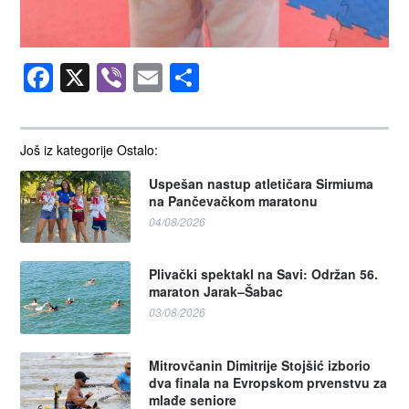
Facebook
X
Viber
Email
Share
Još iz kategorije Ostalo:
Uspešan nastup atletičara Sirmiuma
na Pančevačkom maratonu
04/08/2026
Plivački spektakl na Savi: Održan 56.
maraton Jarak–Šabac
03/08/2026
Mitrovčanin Dimitrije Stojšić izborio
dva finala na Evropskom prvenstvu za
mlađe seniore