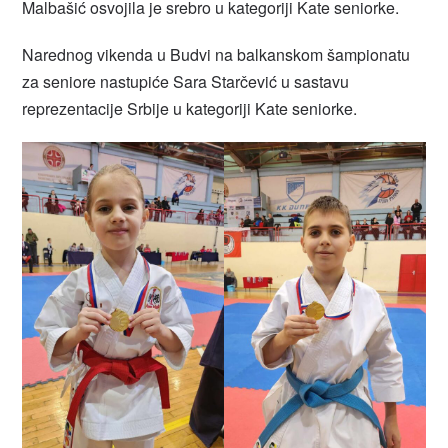
Malbašić osvojila je srebro u kategoriji Kate seniorke.
Narednog vikenda u Budvi na balkanskom šampionatu
za seniore nastupiće Sara Starčević u sastavu
reprezentacije Srbije u kategoriji Kate seniorke.