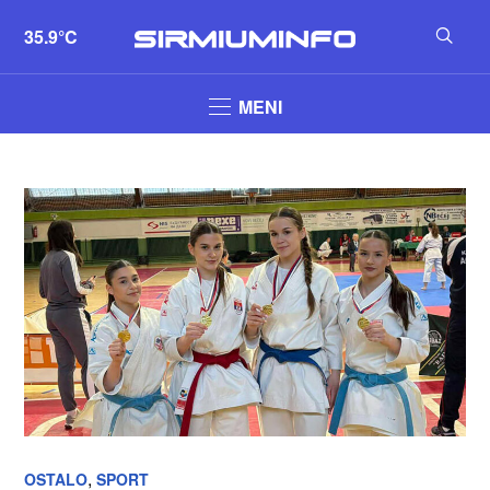
35.9°C
MENI
,
OSTALO
SPORT