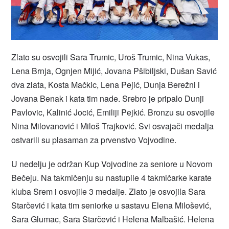
Zlato su osvojili Sara Trumic, Uroš Trumic, Nina Vukas,
Lena Brnja, Ognjen Mijić, Jovana Pšibiljski, Dušan Savić
dva zlata, Kosta Mačkic, Lena Pejić, Dunja Berežni i
Jovana Benak i kata tim nade. Srebro je pripalo Dunji
Pavlovic, Kalinić Jocić, Emiliji Pejkić. Bronzu su osvojile
Nina Milovanović i Miloš Trajković. Svi osvajači medalja
ostvarili su plasaman za prvenstvo Vojvodine.
U nedelju je održan Kup Vojvodine za seniore u Novom
Bečeju. Na takmičenju su nastupile 4 takmičarke karate
kluba Srem i osvojile 3 medalje. Zlato je osvojila Sara
Starčević i kata tim seniorke u sastavu Elena Milošević,
Sara Glumac, Sara Starčević i Helena Malbašić. Helena