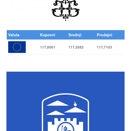
Valuta
Kupovni
Srednji
Prodajni
117,0061
117,3582
117,7103