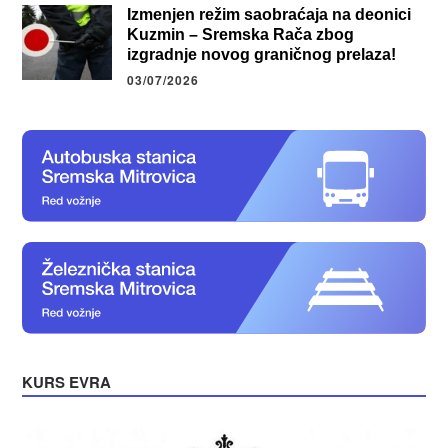
Izmenjen režim saobraćaja na deonici
Kuzmin – Sremska Rača zbog
izgradnje novog graničnog prelaza!
03/07/2026
KURS EVRA