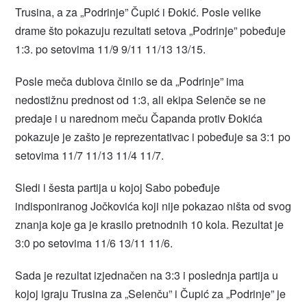
Trusina, a za „Podrinje” Čupić i Đokić. Posle velike
drame što pokazuju rezultati setova „Podrinje” pobeđuje
1:3. po setovima 11/9 9/11 11/13 13/15.
Posle meča dublova činilo se da „Podrinje” ima
nedostižnu prednost od 1:3, ali ekipa Selenče se ne
predaje i u narednom meču Čapanda protiv Đokića
pokazuje je zašto je reprezentativac i pobeđuje sa 3:1 po
setovima 11/7 11/13 11/4 11/7.
Sledi i šesta partija u kojoj Sabo pobeđuje
indisponiranog Jočkovića koji nije pokazao ništa od svog
znanja koje ga je krasilo pretnodnih 10 kola. Rezultat je
3:0 po setovima 11/6 13/11 11/6.
Sada je rezultat izjednačen na 3:3 i poslednja partija u
kojoj igraju Trusina za „Selenču” i Čupić za „Podrinje” je