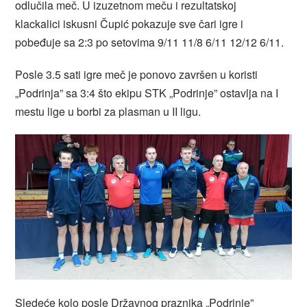
odlučila meč. U izuzetnom meču i rezultatskoj
klackalici iskusni Čupić pokazuje sve čari igre i
pobeđuje sa 2:3 po setovima 9/11 11/8 6/11 12/12 6/11.
Posle 3.5 sati igre meč je ponovo završen u koristi
„Podrinja” sa 3:4 što ekipu STK „Podrinje” ostavlja na I
mestu lige u borbi za plasman u II ligu.
Sledeće kolo posle Državnog praznika „Podrinje”