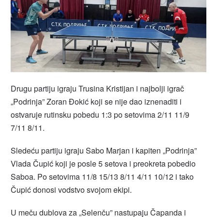
Drugu partiju igraju Trusina Kristijan i najbolji igrač
„Podrinja” Zoran Đokić koji se nije dao iznenaditi i
ostvaruje rutinsku pobedu 1:3 po setovima 2/11 11/9
7/11 8/11.
Sledeću partiju igraju Sabo Marjan i kapiten „Podrinja”
Vlada Čupić koji je posle 5 setova i preokreta pobedio
Saboa. Po setovima 11/8 15/13 8/11 4/11 10/12 i tako
Čupić donosi vodstvo svojom ekipi.
U meču dublova za „Selenču” nastupaju Čapanda i