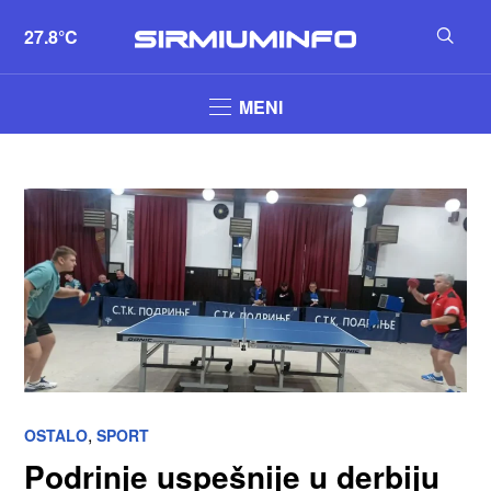
27.8°C
MENI
,
OSTALO
SPORT
Podrinje uspešnije u derbiju