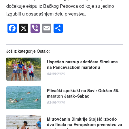
dočekuje ekipu iz Bačkog Petrovca od koje su jedino
izgubili u dosadašnjem delu prvenstva.
Facebook
X
Viber
Email
Share
Još iz kategorije Ostalo:
Uspešan nastup atletičara Sirmiuma
na Pančevačkom maratonu
04/08/2026
Plivački spektakl na Savi: Održan 56.
maraton Jarak–Šabac
03/08/2026
Mitrovčanin Dimitrije Stojšić izborio
dva finala na Evropskom prvenstvu za