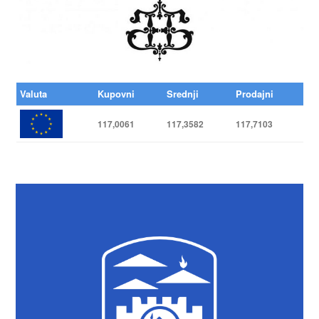
Valuta
Kupovni
Srednji
Prodajni
117,0061
117,3582
117,7103