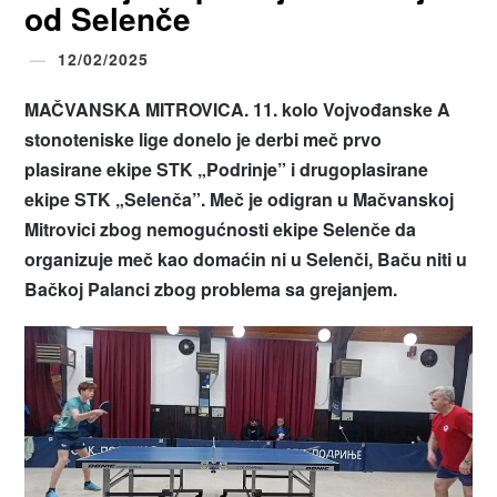
od Selenče
12/02/2025
MA
ČVANSKA MITROVICA.
11. kolo Vojvođanske A
stonoteniske lige donelo je derbi meč prvo
plasirane ekipe STK
„
Podrinje
”
i drugoplasirane
ekipe STK
„
Selenča
”
. Meč je odigran u Mačvanskoj
Mitrovici zbog nemogućnosti ekipe Selenče da
organizuje meč kao domaćin ni u Selenči, Baču niti u
Bačkoj Palanci zbog problema sa grejanjem.