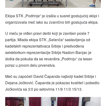
Ekipa STK „Podrinje” je izašla u susret gostujućoj ekipi i
organizovala meč iako su zvanično bili gostujuća ekipa.
U meču je viđen pravi derbi koji je završen posle 7
partija. Mlada ekipa STK „Selenča” sastavljenja od
kadetskih reprezentativaca Srbije i predvođena
selektorkom reprezentacije Srbije Nadom Banjac je
došla da pokuša da se revanšira „Podrinju” za tesan
poraz u prvom delu prvenstva.
Meč su započeli David Čapanda najbolji kadet Srbije i
Dejana Jočković. Čapanda je pokazao kvalitet i pobedio
Jočkovića sa 3:0 po setovima 11/9 11/3 15/13.