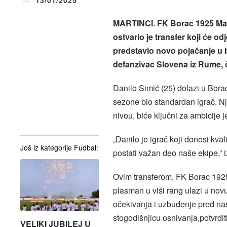
MARTINCI. FK Borac 1925 Mart
ostvario je transfer koji će o
predstavio novo pojačanje u 
defanzivac Slovena iz Rume, č
Danilo Simić (25) dolazi u Bora
sezone bio standardan igrač. Nj
nivou, biće ključni za ambicije
„Danilo je igrač koji donosi kval
Još iz kategorije Fudbal:
postati važan deo naše ekipe,” i
Ovim transferom, FK Borac 1925
plasman u viši rang ulazi u nov
očekivanja i uzbuđenje pred nas
stogodišnjicu osnivanja,potvrditi
VELIKI JUBILEJ U