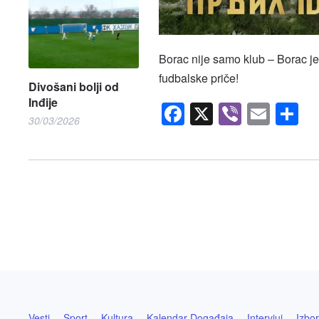
Borac nije samo klub – Borac je 
fudbalske priče!
Divošani bolji od
Inđije
Facebook
X
Viber
Emai
S
30/03/2026
Vesti
Sport
Kultura
Kalendar Događaja
Intervjui
Izbor