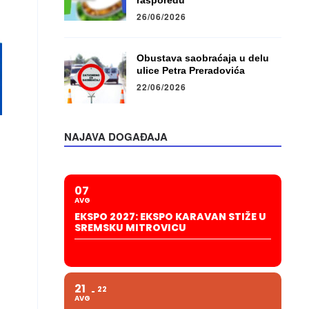
rasporedu
26/06/2026
Obustava saobraćaja u delu
ulice Petra Preradovića
22/06/2026
NAJAVA DOGAĐAJA
07
AVG
EKSPO 2027: EKSPO KARAVAN STIŽE U
SREMSKU MITROVICU
21
22
AVG