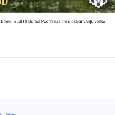
brend. Budi i ti Borac! Podrži naš tim u ostvarivanju velike
l
hare
i
Arhiva