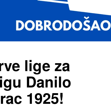
rve lige za
igu Danilo
rac 1925!