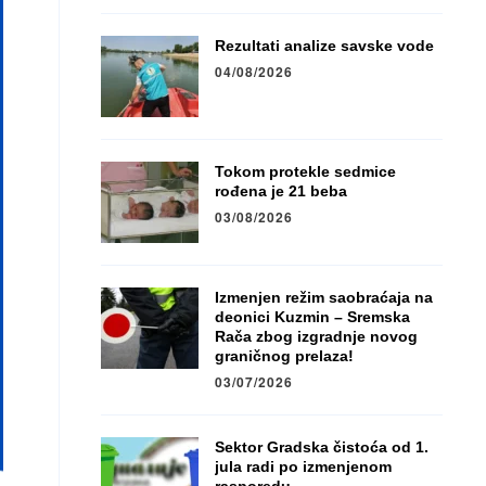
Rezultati analize savske vode
04/08/2026
Tokom protekle sedmice
rođena je 21 beba
03/08/2026
Izmenjen režim saobraćaja na
deonici Kuzmin – Sremska
Rača zbog izgradnje novog
graničnog prelaza!
03/07/2026
Sektor Gradska čistoća od 1.
jula radi po izmenjenom