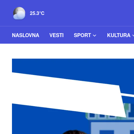
25.3°C
NASLOVNA
VESTI
SPORT
KULTURA