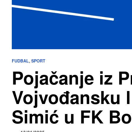
,
FUDBAL
SPORT
Pojačanje iz P
Vojvođansku l
Simić u FK Bo
13/01/2025