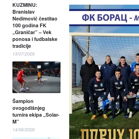
KUZMINU:
Branislav
Nedimović čestitao
100 godina FK
„Graničar” – Vek
ponosa i fudbalske
tradicije
13/07/2026
Šampion
ovogodišnjeg
turnira ekipa „Solar-
M”
14/06/2026