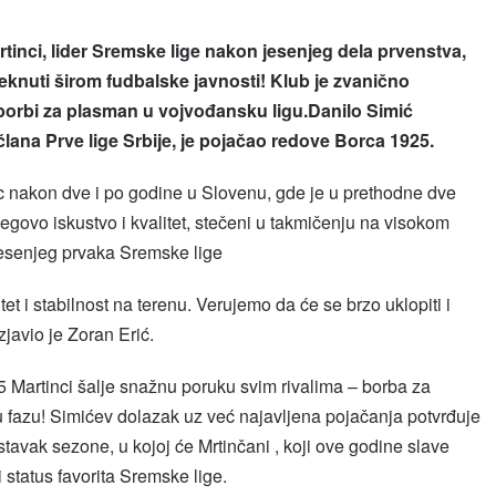
inci, lider Sremske lige nakon jesenjeg dela prvenstva,
djeknuti širom fudbalske javnosti! Klub je zvanično
borbi za plasman u vojvođansku ligu.Danilo Simić
lana Prve lige Srbije, je pojačao redove Borca 1925.
c nakon dve i po godine u Slovenu, gde je u prethodne dve
egovo iskustvo i kvalitet, stečeni u takmičenju na visokom
 jesenjeg prvaka Sremske lige
itet i stabilnost na terenu. Verujemo da će se brzo uklopiti i
zjavio je Zoran Erić.
 Martinci šalje snažnu poruku svim rivalima – borba za
u fazu! Simićev dolazak uz već najavljena pojačanja potvrđuje
tavak sezone, u kojoj će Mrtinčani , koji ove godine slave
 status favorita Sremske lige.