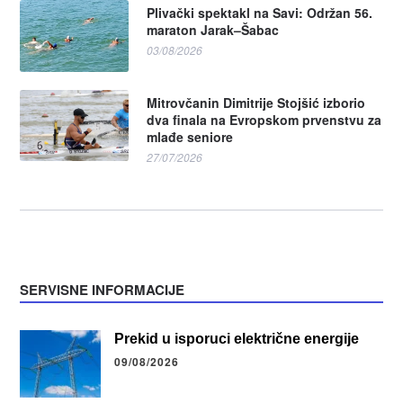
Plivački spektakl na Savi: Održan 56.
maraton Jarak–Šabac
03/08/2026
Mitrovčanin Dimitrije Stojšić izborio
dva finala na Evropskom prvenstvu za
mlađe seniore
27/07/2026
SERVISNE INFORMACIJE
Prekid u isporuci električne energije
09/08/2026