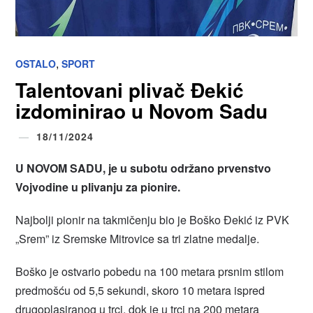
,
OSTALO
SPORT
Talentovani plivač Đekić
izdominirao u Novom Sadu
18/11/2024
U NOVOM SADU, je u subotu održano prvenstvo
Vojvodine u plivanju za pionire.
Najbolji pionir na takmičenju bio je Boško Đekić iz PVK
„Srem” iz Sremske Mitrovice sa tri zlatne medalje.
Boško je ostvario pobedu na 100 metara prsnim stilom
predmošću od 5,5 sekundi, skoro 10 metara ispred
drugoplasiranog u trci, dok je u trci na 200 metara