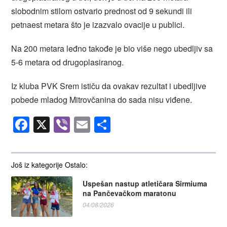
slobodnim stilom ostvario prednost od 9 sekundi ili
petnaest metara što je izazvalo ovacije u publici.
Na 200 metara leđno takođe je bio više nego ubedljiv sa
5-6 metara od drugoplasiranog.
Iz kluba PVK Srem ističu da ovakav rezultat i ubedljive
pobede mladog Mitrovčanina do sada nisu viđene.
Facebook
X
Viber
Email
Share
Još iz kategorije Ostalo:
Uspešan nastup atletičara Sirmiuma
na Pančevačkom maratonu
04/08/2026