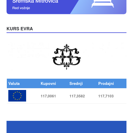
KURS EVRA
Valuta
Kupovni
Srednji
Prodajni
117,0061
117,3582
117,7103