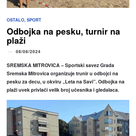
,
OSTALO
SPORT
Odbojka na pesku, turnir na
plaži
08/08/2024
SREMSKA MITROVICA – Sportski savez Grada
Sremska Mitrovica organizuje trunir u
odbojci na
pesku za decu, u okviru „Leta na Savi”.
Odbojka na
plaži uvek privlači velik broj učesnika i gledalaca.