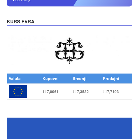
KURS EVRA
Valuta
Kupovni
Srednji
Prodajni
117,0061
117,3582
117,7103