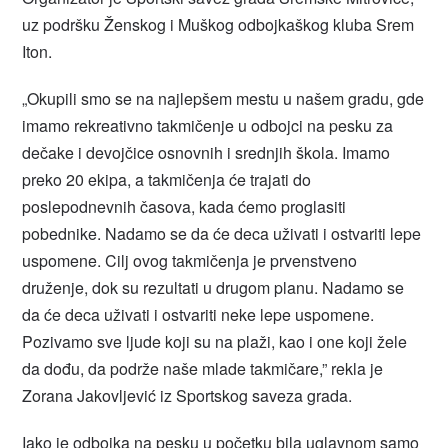
uz podršku Ženskog i Muškog odbojkaškog kluba Srem
Iton.
„Okupili smo se na najlepšem mestu u našem gradu, gde
imamo rekreativno takmičenje u odbojci na pesku za
dečake i devojčice osnovnih i srednjih škola. Imamo
preko 20 ekipa, a takmičenja će trajati do
poslepodnevnih časova, kada ćemo proglasiti
pobednike. Nadamo se da će deca uživati i ostvariti lepe
uspomene. Cilj ovog takmičenja je prvenstveno
druženje, dok su rezultati u drugom planu. Nadamo se
da će deca uživati i ostvariti neke lepe uspomene.
Pozivamo sve ljude koji su na plaži, kao i one koji žele
da dođu, da podrže naše mlade takmičare,” rekla je
Zorana Jakovljević iz Sportskog saveza grada.
Iako je odbojka na pesku u početku bila uglavnom samo