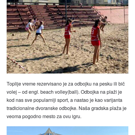
Toplije vreme rezervisano je za odbojku na pesku ili bič
volej – od engl. beach volley(ball). Odbojka na plaži je
kod nas sve popularniji sport, a nastao je kao varijanta
tradicionalne dvoranske odbojke. Naša gradska plaža je
veoma pogodno mesto za ovu igru.