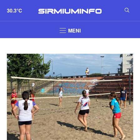
30.3°C
MENI