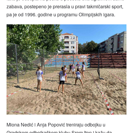
zabava, postepeno je prerasla u pravi takmičarski sport,
pa je od 1996. godine u programu Olimpijskih igara.
Miona Nedić i Anja Popović treniraju odbojku u
Gradskom odbojkaškom klubu Srem Iton i kažu da