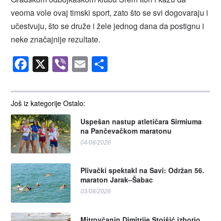
veoma vole ovaj timski sport, zato što se svi dogovaraju i
učestvuju, što se druže i žele jednog dana da postignu i
neke značajnije rezultate.
Facebook
X
Viber
Email
Share
Još iz kategorije Ostalo:
Uspešan nastup atletičara Sirmiuma
na Pančevačkom maratonu
04/08/2026
Plivački spektakl na Savi: Održan 56.
maraton Jarak–Šabac
03/08/2026
Mitrovčanin Dimitrije Stojšić izborio