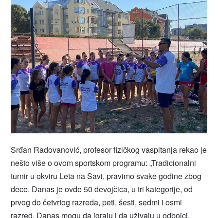
Srđan Radovanović, profesor fizičkog vaspitanja rekao je
nešto više o ovom sportskom programu: „Tradicionalni
turnir u okviru Leta na Savi, pravimo svake godine zbog
dece. Danas je ovde 50 devojčica, u tri kategorije, od
prvog do četvrtog razreda, peti, šesti, sedmi i osmi
razred. Danas mogu da igraju i da uživaju u odbojci.