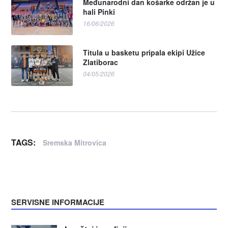
Međunarodni dan košarke održan je u
hali Pinki
16/06/2026
Titula u basketu pripala ekipi Užice
Zlatiborac
04/05/2026
TAGS:
Sremska Mitrovica
SERVISNE INFORMACIJE