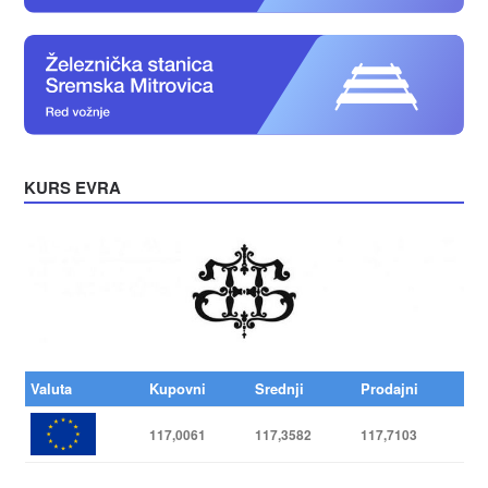
KURS EVRA
Valuta
Kupovni
Srednji
Prodajni
117,0061
117,3582
117,7103