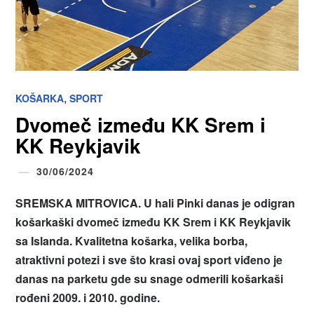
,
KOŠARKA
SPORT
Dvomeč između KK Srem i
KK Reykjavik
30/06/2024
SREMSKA MITROVICA. U hali Pinki danas je odigran
košarkaški dvomeč između KK Srem i KK Reykjavik
sa Islanda. Kvalitetna košarka, velika borba,
atraktivni potezi i sve što krasi ovaj sport viđeno je
danas na parketu gde su snage odmerili košarkaši
rođeni 2009. i 2010. godine.