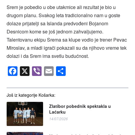
Srem je pobedio u obe utakmice ali rezultat je bio u
drugom planu. Svakog leta tradicionalno nam u goste
dolaze prijatelji sa Islanda predvođeni Bojanom
Desnicom kome se još jednom zahvaljujemo.
Talentovanu ekipu Srema sa klupe vodio je trener Pevac
Miroslav, a mladi igrači pokazali su da njihovo vreme tek
dolazi i da Srem ima svetlu budućnost.
Facebook
X
Viber
Email
Share
Još iz kategorije Košarka:
Zlatibor pobednik spektakla u
Laćarku
14/07/2026