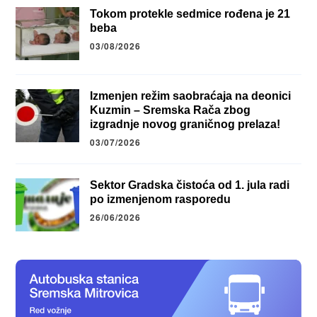
Tokom protekle sedmice rođena je 21
beba
03/08/2026
Izmenjen režim saobraćaja na deonici
Kuzmin – Sremska Rača zbog
izgradnje novog graničnog prelaza!
03/07/2026
Sektor Gradska čistoća od 1. jula radi
po izmenjenom rasporedu
26/06/2026