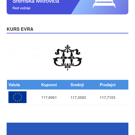
KURS EVRA
Valuta
Kupovni
Srednji
Prodajni
117,0061
117,3582
117,7103