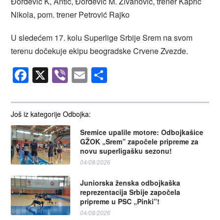
Đorđević K, Antić, Đorđević M. Živanović, trener Kapric
Nikola, pom. trener Petrović Rajko
U sledećem 17. kolu Superlige Srbije Srem na svom
terenu dočekuje ekipu beogradske Crvene Zvezde.
Facebook
X
Viber
Email
Share
Još iz kategorije Odbojka:
Sremice upalile motore: Odbojkašice
GŽOK „Srem” započele pripreme za
novu superligašku sezonu!
04/08/2026
Juniorska ženska odbojkaška
reprezentacija Srbije započela
pripreme u PSC „Pinki”!
04/08/2026