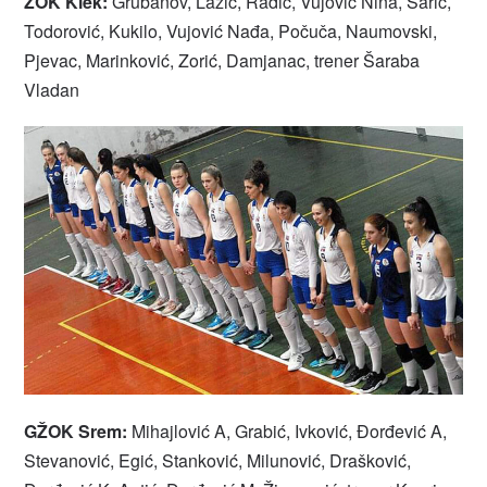
ŽOK Klek:
Grubanov, Lazić, Radić, Vujović Nina, Sarić,
Todorović, Kukilo, Vujović Nađa, Počuča, Naumovski,
Pjevac, Marinković, Zorić, Damjanac, trener Šaraba
Vladan
GŽOK Srem:
Mihajlović A, Grabić, Ivković, Đorđević A,
Stevanović, Egić, Stanković, Milunović, Drašković,