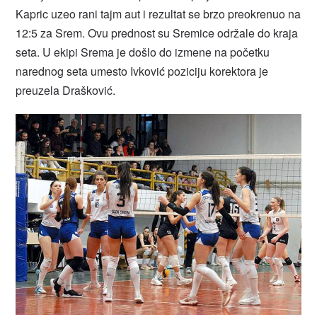
Kapric uzeo rani tajm aut i rezultat se brzo preokrenuo na
12:5 za Srem. Ovu prednost su Sremice održale do kraja
seta. U ekipi Srema je došlo do izmene na početku
narednog seta umesto Ivković poziciju korektora je
preuzela Drašković.