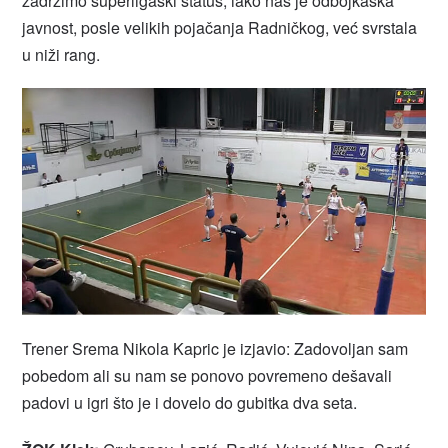
zadržimo superligaški status, iako nas je odbojkaška
javnost, posle velikih pojačanja Radničkog, već svrstala
u niži rang.
Trener Srema Nikola Kapric je izjavio: Zadovoljan sam
pobedom ali su nam se ponovo povremeno dešavali
padovi u igri što je i dovelo do gubitka dva seta.