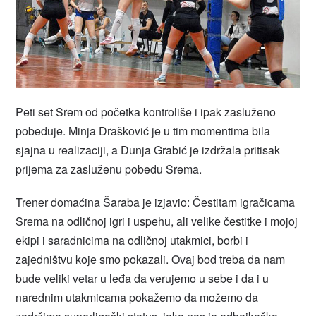
Peti set Srem od početka kontroliše i ipak zasluženo
pobeđuje. Minja Drašković je u tim momentima bila
sjajna u realizaciji, a Dunja Grabić je izdržala pritisak
prijema za zasluženu pobedu Srema.
Trener domaćina Šaraba je izjavio: Čestitam igračicama
Srema na odličnoj igri i uspehu, ali velike čestitke i mojoj
ekipi i saradnicima na odličnoj utakmici, borbi i
zajedništvu koje smo pokazali. Ovaj bod treba da nam
bude veliki vetar u leđa da verujemo u sebe i da i u
narednim utakmicama pokažemo da možemo da