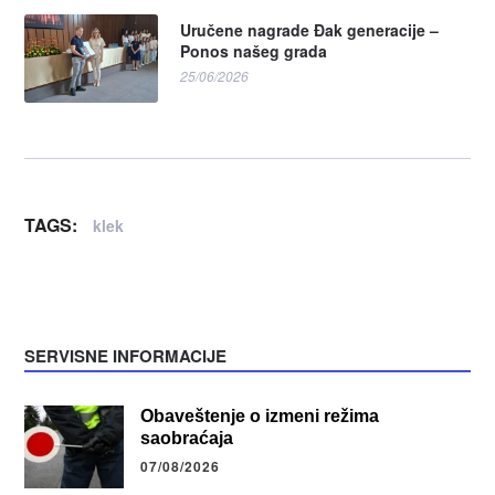
Uručene nagrade Đak generacije –
Ponos našeg grada
25/06/2026
TAGS:
klek
SERVISNE INFORMACIJE
Obaveštenje o izmeni režima
saobraćaja
07/08/2026