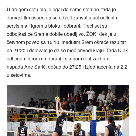
U drugom setu bio je egal do same sredine, tada je
domaći tim uspeo da se odvoji zahvaljujući odličnim
servisima i igrom u bloku i odbrani. Treći set su
odbojkašice Srema dobile ubedljivo. ŽOK Klek je u
četvrtom poveo sa 15:10, međutim Srem okreće rezultat
na 21:20 i delovalo je da se meč privodi kraju. Tada Klek
odličnom igrom u odbrani i sjajnom realizacijom
napada Ane Sarić, došao do 27:25 i izjednačenja na 2:2
u setovima.