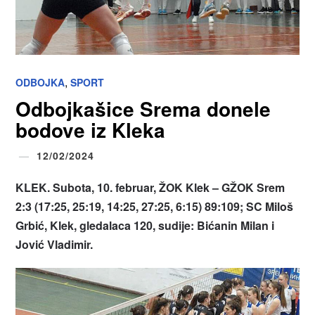
,
ODBOJKA
SPORT
Odbojkašice Srema donele
bodove iz Kleka
12/02/2024
KLEK. Subota, 10. februar, ŽOK Klek – GŽOK Srem
2:3 (17:25, 25:19, 14:25, 27:25, 6:15) 89:109; SC Miloš
Grbić, Klek, gledalaca 120, sudije: Bićanin Milan i
Jović Vladimir.