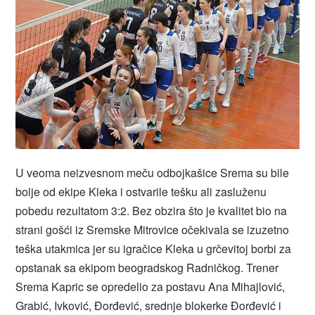
U veoma neizvesnom meču odbojkašice Srema su bile
bolje od ekipe Kleka i ostvarile tešku ali zasluženu
pobedu rezultatom 3:2. Bez obzira što je kvalitet bio na
strani gošći iz Sremske Mitrovice očekivala se izuzetno
teška utakmica jer su igračice Kleka u grčevitoj borbi za
opstanak sa ekipom beogradskog Radničkog. Trener
Srema Kapric se opredelio za postavu Ana Mihajlović,
Grabić, Ivković, Đorđević, srednje blokerke Đorđević i