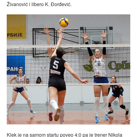
Živanović i libero K. Đorđević.
Klek je na samom startu poveo 4:0 pa je trener Nikola