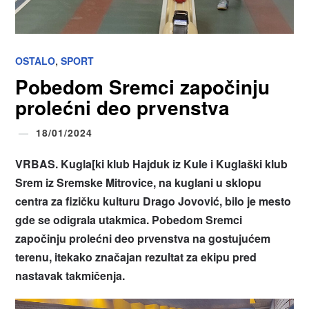
,
OSTALO
SPORT
Pobedom Sremci započinju
prolećni deo prvenstva
18/01/2024
VRBAS. Kugla[ki klub Hajduk iz Kule i Kuglaški klub
Srem iz Sremske Mitrovice, na kuglani u sklopu
centra za fizičku kulturu Drago Jovović, bilo je mesto
gde se odigrala utakmica. Pobedom Sremci
započinju prolećni deo prvenstva na gostujućem
terenu, itekako značajan rezultat za ekipu pred
nastavak takmičenja.