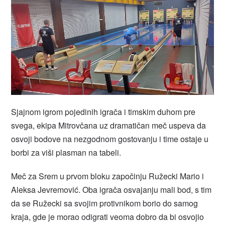
Sjajnom igrom pojedinih igrača i timskim duhom pre
svega, ekipa Mitrovčana uz dramatičan meč uspeva da
osvoji bodove na nezgodnom gostovanju i time ostaje u
borbi za viši plasman na tabeli.
Meč za Srem u prvom bloku započinju Ružecki Mario i
Aleksa Jevremović. Oba igrača osvajanju mali bod, s tim
da se Ružecki sa svojim protivnikom borio do samog
kraja, gde je morao odigrati veoma dobro da bi osvojio