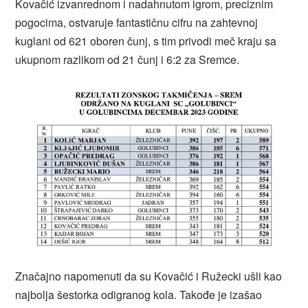
Kovačić izvanrednom i nadahnutom igrom, preciznim
pogocima, ostvaruje fantastičnu cifru na zahtevnoj
kuglani od 621 oboren čunj, s tim privodi meč kraju sa
ukupnom razlikom od 21 čunj i 6:2 za Sremce.
Značajno napomenuti da su Kovačić i Ružecki ušli kao
najbolja šestorka odigranog kola. Takođe je izašao