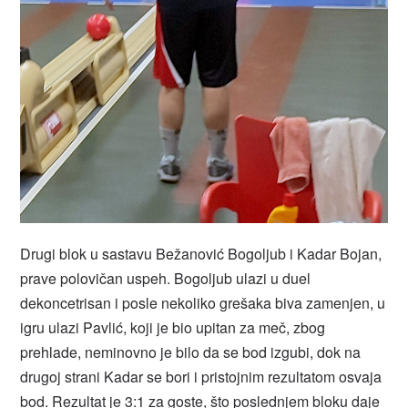
Drugi blok u sastavu Bežanović Bogoljub i Kadar Bojan,
prave polovičan uspeh. Bogoljub ulazi u duel
dekoncetrisan i posle nekoliko grešaka biva zamenjen, u
igru ulazi Pavlić, koji je bio upitan za meč, zbog
prehlade, neminovno je bilo da se bod izgubi, dok na
drugoj strani Kadar se bori i pristojnim rezultatom osvaja
bod. Rezultat je 3:1 za goste, što poslednjem bloku daje