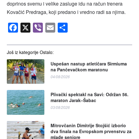
doprinos svemu i velike zasluge idu na račun trenera
Kovačić Predraga, koji predano i vredno radi sa njima.
Facebook
X
Viber
Email
Share
Još iz kategorije Ostalo:
Uspešan nastup atletičara Sirmiuma
na Pančevačkom maratonu
04/08/2026
Plivački spektakl na Savi: Održan 56.
maraton Jarak–Šabac
03/08/2026
Mitrovčanin Dimitrije Stojšić izborio
dva finala na Evropskom prvenstvu za
mlađe seniore