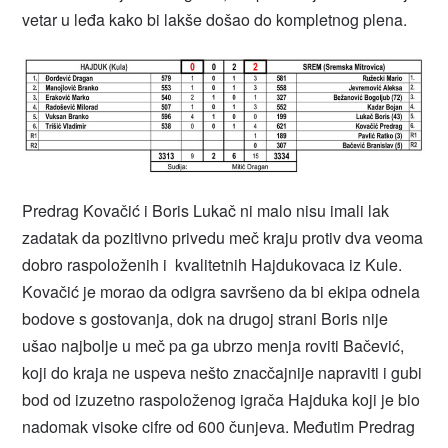
vetar u leđa kako bi lakše došao do kompletnog plena.
Predrag Kovačić i Boris Lukač ni malo nisu imali lak
zadatak da pozitivno privedu meč kraju protiv dva veoma
dobro raspoloženih i kvalitetnih Hajdukovaca iz Kule.
Kovačić je morao da odigra savršeno da bi ekipa odnela
bodove s gostovanja, dok na drugoj strani Boris nije
ušao najbolje u meč pa ga ubrzo menja roviti Bačević,
koji do kraja ne uspeva nešto znacčajnije napraviti i gubi
bod od izuzetno raspoloženog igrača Hajduka koji je bio
nadomak visoke cifre od 600 čunjeva. Međutim Predrag