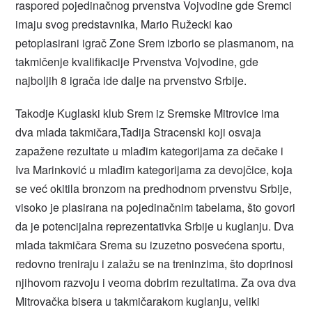
raspored pojedinačnog prvenstva Vojvodine gde Sremci
imaju svog predstavnika, Mario Ružecki kao
petoplasirani igrač Zone Srem izborio se plasmanom, na
takmičenje kvalifikacije Prvenstva Vojvodine, gde
najboljih 8 igrača ide dalje na prvenstvo Srbije.
Takodje Kuglaski klub Srem iz Sremske Mitrovice ima
dva mlada takmičara,Tadija Stracenski koji osvaja
zapažene rezultate u mlađim kategorijama za dečake i
Iva Marinković u mlađim kategorijama za devojčice, koja
se već okitila bronzom na predhodnom prvenstvu Srbije,
visoko je plasirana na pojedinačnim tabelama, što govori
da je potencijalna reprezentativka Srbije u kuglanju. Dva
mlada takmičara Srema su izuzetno posvećena sportu,
redovno treniraju i zalažu se na treninzima, što doprinosi
njihovom razvoju i veoma dobrim rezultatima. Za ova dva
Mitrovačka bisera u takmičarakom kuglanju, veliki