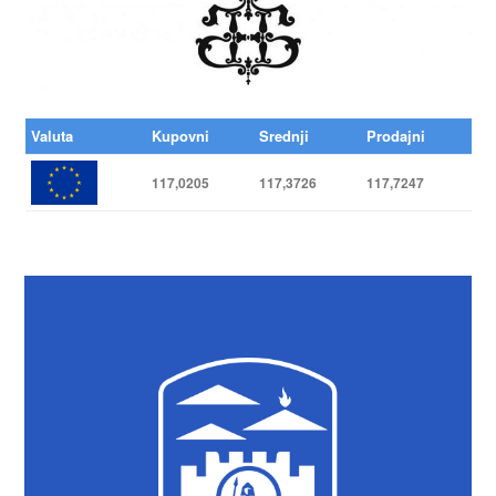
Valuta
Kupovni
Srednji
Prodajni
117,0205
117,3726
117,7247